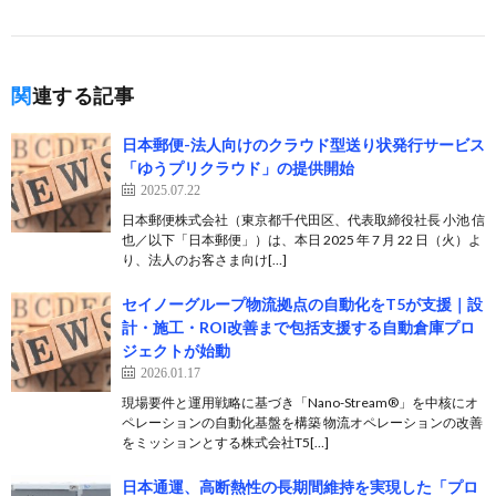
関連する記事
日本郵便-法人向けのクラウド型送り状発行サービス
「ゆうプリクラウド」の提供開始
2025.07.22
日本郵便株式会社（東京都千代田区、代表取締役社長 小池 信
也／以下「日本郵便」）は、本日 2025 年 7 月 22 日（火）よ
り、法人のお客さま向け[…]
セイノーグループ物流拠点の自動化をT5が支援｜設
計・施工・ROI改善まで包括支援する自動倉庫プロ
ジェクトが始動
2026.01.17
現場要件と運用戦略に基づき「Nano-Stream®」を中核にオ
ペレーションの自動化基盤を構築 物流オペレーションの改善
をミッションとする株式会社T5[…]
日本通運、高断熱性の長期間維持を実現した「プロ