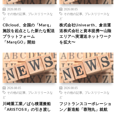
2026.08.05
2026.08.05
その他の記事
,
プレスリリースな
その他の記事
,
プレスリリースな
ど
ど
CBcloud、全国の「Marq」
株式会社Univearth、倉吉運
施設を起点とした新たな配送
送株式会社と資本提携〜山陰
プラットフォーム
エリアへ実運送ネットワーク
「MarqGO」開始
を拡大〜
2026.08.05
2026.08.05
その他の記事
,
プレスリリースな
その他の記事
,
プレスリリースな
ど
ど
川崎重工業／ばら積運搬船
フジトランスコーポレーショ
「ARISTOS II」の引き渡し
ン／新造船「蓉翔丸」就航