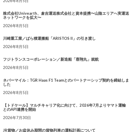
2026年8月5日
株式会社Univearth、倉吉運送株式会社と資本提携〜山陰エリアへ実運送
ネットワークを拡大〜
2026年8月5日
川崎重工業／ばら積運搬船「ARISTOS II」の引き渡し
2026年8月5日
フジトランスコーポレーション／新造船「蓉翔丸」就航
2026年8月5日
ネバーマイル：TGR Haas F1 Teamとのパートナーシップ契約を締結しま
した
2026年8月5日
【トドケール】マルチキャリア化に向けて、2026年7月よりヤマト運輸
とのAPI連携を開始
2026年7月30日
JR貨物／お盆休み期間の貨物列車の運転計画について