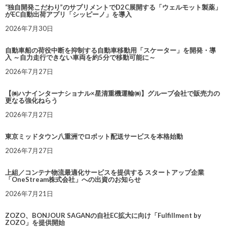
“独自開発こだわり”のサプリメントでD2C展開する「ウェルモット製薬」
がEC自動出荷アプリ「シッピーノ」を導入
2026年7月30日
自動車船の荷役中断を抑制する自動車移動用「スケーター」を開発・導
入 ～自力走行できない車両を約5分で移動可能に～
2026年7月27日
【㈱ハナインターナショナル×星清重機運輸㈱】グループ会社で販売力の
更なる強化ねらう
2026年7月27日
東京ミッドタウン八重洲でロボット配送サービスを本格始動
2026年7月27日
上組／コンテナ物流最適化サービスを提供する スタートアップ企業
「OneStream株式会社」への出資のお知らせ
2026年7月21日
ZOZO、BONJOUR SAGANの自社EC拡大に向け「Fulfillment by
ZOZO」を提供開始