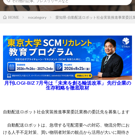
その他の記事
,
プレスリリースなど
nocategory
愛知県-自動配送ロボット社会実装推進事業委託
HOME
月刊LOGI-BIZ 7月号は「未来を創る輸送改革」 先行企業の
生存戦略を徹底取材
自動配送ロボット社会実装推進事業委託業務の委託先を募集します
自動配送ロボットは、急増する宅配需要への対応、物流分野にお
ける人手不足対策、買い物弱者対策の観点から活用が大いに期待さ