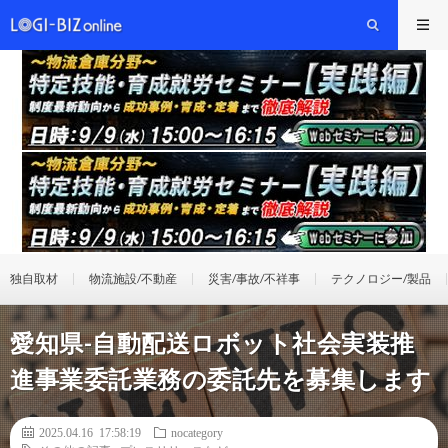
独自取材
物流施設/不動産
災害/事故/不祥事
テクノロジー/製品
愛知県-自動配送ロボット社会実装推
進事業委託業務の委託先を募集します
2025.04.16 17:58:19
nocategory