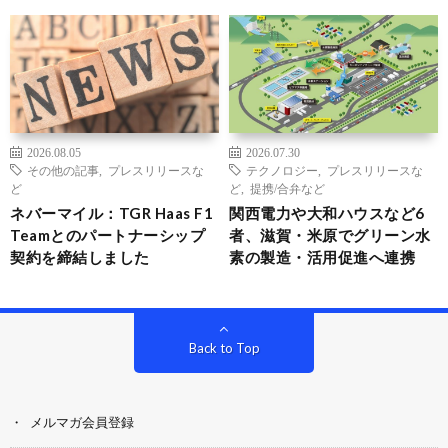
2026.08.05
2026.07.30
その他の記事
,
プレスリリースな
テクノロジー
,
プレスリリースな
ど
ど
,
提携/合弁など
ネバーマイル：TGR Haas F1
関西電力や大和ハウスなど6
Teamとのパートナーシップ
者、滋賀・米原でグリーン水
契約を締結しました
素の製造・活用促進へ連携
Back to Top
メルマガ会員登録