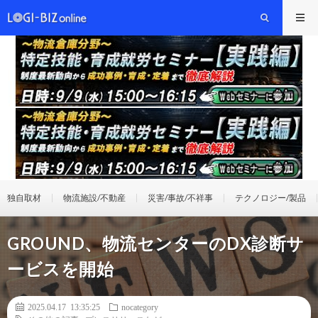
独自取材
物流施設/不動産
災害/事故/不祥事
テクノロジー/製品
GROUND、物流センターのDX診断サ
ービスを開始
2025.04.17 13:35:25
nocategory