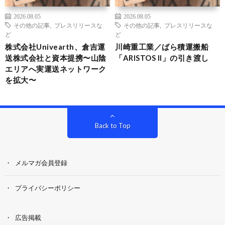
2026.08.05
2026.08.05
その他の記事
,
プレスリリースな
その他の記事
,
プレスリリースな
ど
ど
株式会社Univearth、倉吉運
川崎重工業／ばら積運搬船
送株式会社と資本提携〜山陰
「ARISTOS II」の引き渡し
エリアへ実運送ネットワーク
を拡大〜
Back to Top
メルマガ会員登録
プライバシーポリシー
広告掲載