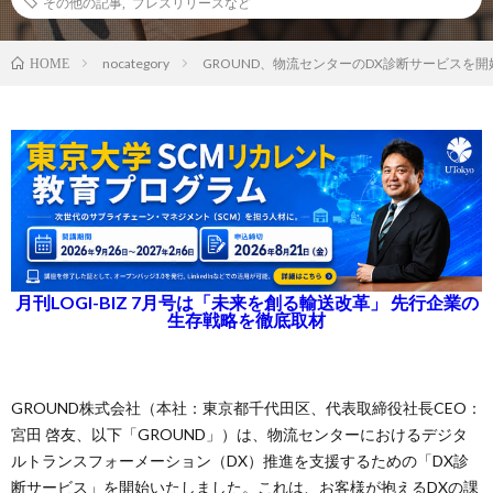
その他の記事
,
プレスリリースなど
nocategory
GROUND、物流センターのDX診断サービスを開
HOME
月刊LOGI-BIZ 7月号は「未来を創る輸送改革」 先行企業の
生存戦略を徹底取材
GROUND株式会社（本社：東京都千代田区、代表取締役社長CEO：
宮田 啓友、以下「GROUND」）は、物流センターにおけるデジタ
ルトランスフォーメーション（DX）推進を支援するための「DX診
断サービス」を開始いたしました。これは、お客様が抱えるDXの課