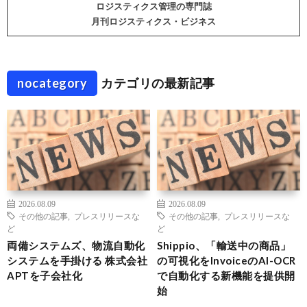
ロジスティクス管理の専門誌
月刊ロジスティクス・ビジネス
nocategory
カテゴリの最新記事
2026.08.09
2026.08.09
その他の記事
,
プレスリリースな
その他の記事
,
プレスリリースな
ど
ど
両備システムズ、物流自動化
Shippio、「輸送中の商品」
システムを手掛ける 株式会社
の可視化をInvoiceのAI-OCR
APTを子会社化
で自動化する新機能を提供開
始