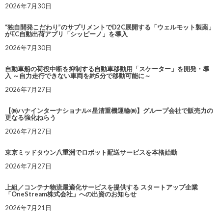
2026年7月30日
“独自開発こだわり”のサプリメントでD2C展開する「ウェルモット製薬」
がEC自動出荷アプリ「シッピーノ」を導入
2026年7月30日
自動車船の荷役中断を抑制する自動車移動用「スケーター」を開発・導
入 ～自力走行できない車両を約5分で移動可能に～
2026年7月27日
【㈱ハナインターナショナル×星清重機運輸㈱】グループ会社で販売力の
更なる強化ねらう
2026年7月27日
東京ミッドタウン八重洲でロボット配送サービスを本格始動
2026年7月27日
上組／コンテナ物流最適化サービスを提供する スタートアップ企業
「OneStream株式会社」への出資のお知らせ
2026年7月21日