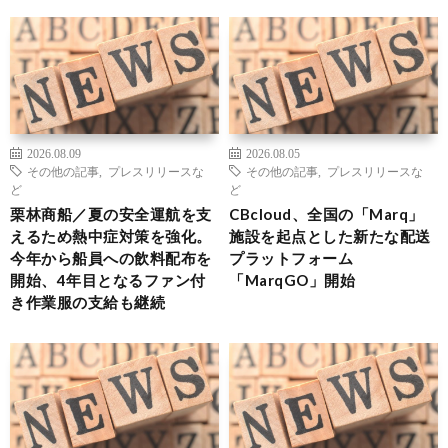
2026.08.09
2026.08.05
その他の記事
,
プレスリリースな
その他の記事
,
プレスリリースな
ど
ど
栗林商船／夏の安全運航を支
CBcloud、全国の「Marq」
えるため熱中症対策を強化。
施設を起点とした新たな配送
今年から船員への飲料配布を
プラットフォーム
開始、4年目となるファン付
「MarqGO」開始
き作業服の支給も継続