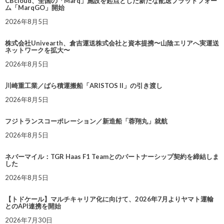
CBcloud、全国の「Marq」施設を起点とした新たな配送プラットフォー
ム「MarqGO」開始
2026年8月5日
株式会社Univearth、倉吉運送株式会社と資本提携〜山陰エリアへ実運送
ネットワークを拡大〜
2026年8月5日
川崎重工業／ばら積運搬船「ARISTOS II」の引き渡し
2026年8月5日
フジトランスコーポレーション／新造船「蓉翔丸」就航
2026年8月5日
ネバーマイル：TGR Haas F1 Teamとのパートナーシップ契約を締結しま
した
2026年8月5日
【トドケール】マルチキャリア化に向けて、2026年7月よりヤマト運輸
とのAPI連携を開始
2026年7月30日