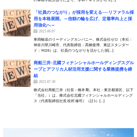
「社員のつながり」が採用を変える──リファラル採
用を本格展開。～信頼の輪を広げ、定着率向上と採
用強化へ～
2025.06.07
車両輸送のリーディングカンパニー、株式会社ゼロ（本社：
神奈川県川崎市、代表取締役：髙橋俊博、東証スタンダー
ド：9028）は、社員のつながりを活かした採[…]
商船三井-北國フィナンシャルホールディングスグル
ープとアフリカ人材活用支援に関する業務提携を締
結
2025.07.30
株式会社商船三井（社長：橋本 剛、本社：東京都港区、以下
「当社」）は、株式会社北國フィナンシャルホールディング
ス（代表取締役社長 杖村 修司）（註1）[…]