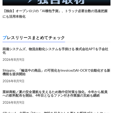
【独自】オープンロジの「AI梱包予測」、トラック必要台数の迅速把握
にも活用本格化
プレスリリースまとめてチェック
両備システムズ、物流自動化システムを手掛ける 株式会社APTを子会社
化
2026年8月9日
Shippio、「輸送中の商品」の可視化をInvoiceのAI-OCRで自動化する新
機能を提供開始
2026年8月9日
栗林商船／夏の安全運航を支えるため熱中症対策を強化。今年から船員
への飲料配布を開始、4年目となるファン付き作業服の支給も継続
2026年8月9日