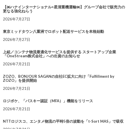
【㈱ハナインターナショナル×星清重機運輸㈱】グループ会社で販売力の
更なる強化ねらう
2026年7月27日
東京ミッドタウン八重洲でロボット配送サービスを本格始動
2026年7月27日
上組／コンテナ物流最適化サービスを提供する スタートアップ企業
「OneStream株式会社」への出資のお知らせ
2026年7月21日
ZOZO、BONJOUR SAGANの自社EC拡大に向け「Fulfillment by
ZOZO」を提供開始
2026年7月21日
ロジポケ、「パスキー認証（MFA）」機能をリリース
2026年7月21日
NTTロジスコ、エンタメ物流の平時5倍の波動を「t-Sort MAS」で吸収