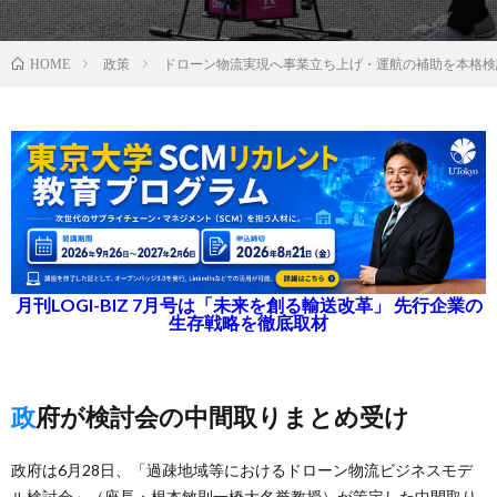
政策
ドローン物流実現へ事業立ち上げ・運航の補助を本格検
HOME
月刊LOGI-BIZ 7月号は「未来を創る輸送改革」 先行企業の
生存戦略を徹底取材
政府が検討会の中間取りまとめ受け
政府は6月28日、「過疎地域等におけるドローン物流ビジネスモデ
ル検討会」（座長・根本敏則一橋大名誉教授）が策定した中間取り