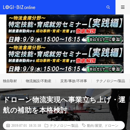
独自取材
物流施設/不動産
災害/事故/不祥事
テクノロジー/製品
ドローン物流実現へ事業立ち上げ・運
航の補助を本格検討
2019.07.01 18:31:18
テクノロジー/製品
動向/展望
,
ドローン