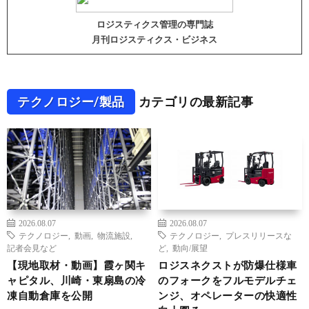
ロジスティクス管理の専門誌
月刊ロジスティクス・ビジネス
テクノロジー/製品
カテゴリの最新記事
2026.08.07
2026.08.07
テクノロジー
,
動画
,
物流施設
,
テクノロジー
,
プレスリリースな
記者会見など
ど
,
動向/展望
【現地取材・動画】霞ヶ関キ
ロジスネクストが防爆仕様車
ャピタル、川崎・東扇島の冷
のフォークをフルモデルチェ
凍自動倉庫を公開
ンジ、オペレーターの快適性