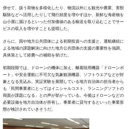
併せて、扱う荷物を多様化したり、物流以外にも観光や農業、害獣
駆除などへ活用したりして飛行頻度を増やすほか、新鮮な海産物を
山小屋に届けるといった付加価値のある輸送を取り込むことでサー
ビスの収入を増やすことも提唱した。
さらに、国や地方公共団体による初期投資への支援と、運航継続に
よる地域の課題解決に向けた地方公共団体の支援の重要性を強調。
具体策として経費への補助を挙げた。
初期段階では、ドローンの機体に加え、離着陸用機器「ドローンポ
ート」や安全運航に不可欠な気象観測機器、ソフトウエアなどが対
象となる見込み。実証実験を展開している地方自治体の担当者から
も「民間事業者にとってはイニシャルコスト、ランニングソフトの
両面が課題になる」との声が挙がっている。今後はドローンなどの
必要設備を地方自治体が所有し、事業者に貸与するといった事業形
態が検討されていきそうだ。