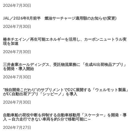
2026年7月30日
JAL／2026年8月前半 燃油サーチャージ適用額のお知らせ(変更)
2026年7月30日
椿本チエイン／再生可能エネルギーを活用し、カーボンニュートラル実
現を加速
2026年7月30日
三井倉庫ホールディングス、受託物流業務に 「生成AI出荷検品アプリ」
を開発・導入開始
2026年7月30日
“独自開発こだわり”のサプリメントでD2C展開する「ウェルモット製薬」
がEC自動出荷アプリ「シッピーノ」を導入
2026年7月30日
自動車船の荷役中断を抑制する自動車移動用「スケーター」を開発・導
入 ～自力走行できない車両を約5分で移動可能に～
2026年7月27日