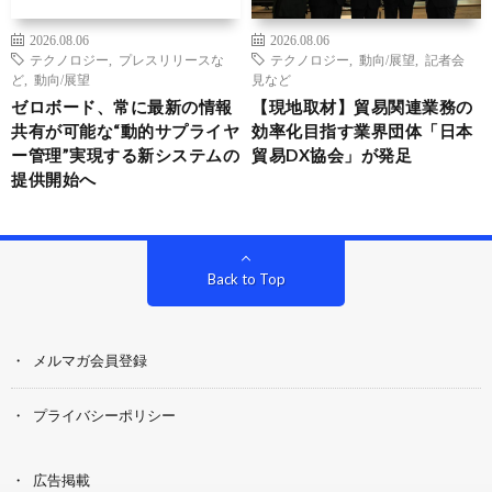
2026.08.06
2026.08.06
テクノロジー
,
プレスリリースな
テクノロジー
,
動向/展望
,
記者会
ど
,
動向/展望
見など
ゼロボード、常に最新の情報
【現地取材】貿易関連業務の
共有が可能な“動的サプライヤ
効率化目指す業界団体「日本
ー管理”実現する新システムの
貿易DX協会」が発足
提供開始へ
Back to Top
メルマガ会員登録
プライバシーポリシー
広告掲載