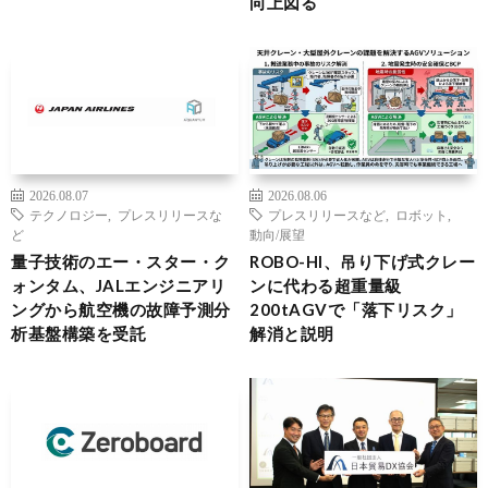
向上図る
2026.08.07
2026.08.06
テクノロジー
,
プレスリリースな
プレスリリースなど
,
ロボット
,
ど
動向/展望
量子技術のエー・スター・ク
ROBO-HI、吊り下げ式クレー
ォンタム、JALエンジニアリ
ンに代わる超重量級
ングから航空機の故障予測分
200tAGVで「落下リスク」
析基盤構築を受託
解消と説明