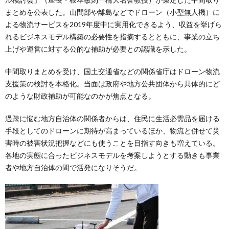
まとめを公表した。山間部や離島などでドローン（小型無人機）に
よる物流サービスを2019年度中に実用化できるよう、収益を挙げら
れるビジネスモデル構築の必要性を指摘するとともに、事業の立ち
上げや運営に対する公的な補助が必要との認識を示した。
中間取りまとめを受け、国土交通省などの関係省庁はドローン物流
支援策の検討を本格化。当面は政府や地方公共団体から具体的にど
のような財政補助が可能なのかが焦点となる。
過疎に悩む地方自治体の関係者からは、住民に生活必需品を届ける
手段としてのドローンに期待が高まっているほか、物流と併せて災
害時の被害状況把握などにも使うことを目指す向きも増えている。
各地の実態に合ったビジネスモデルを考案しようとする動きも事業
者や地方自治体の間で活発になりそうだ。