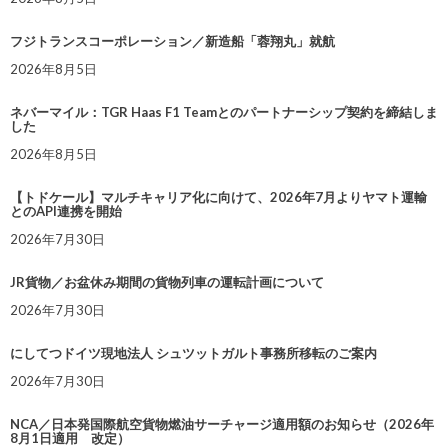
フジトランスコーポレーション／新造船「蓉翔丸」就航
2026年8月5日
ネバーマイル：TGR Haas F1 Teamとのパートナーシップ契約を締結しま
した
2026年8月5日
【トドケール】マルチキャリア化に向けて、2026年7月よりヤマト運輸
とのAPI連携を開始
2026年7月30日
JR貨物／お盆休み期間の貨物列車の運転計画について
2026年7月30日
にしてつドイツ現地法人 シュツットガルト事務所移転のご案内
2026年7月30日
NCA／日本発国際航空貨物燃油サーチャージ適用額のお知らせ（2026年
8月1日適用 改定）