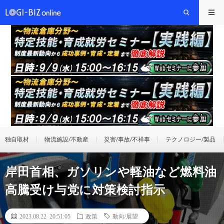
独自取材
物流施設/不動産
災害/事故/不祥事
テクノロジー/製品
岸田首相、ガソリンや軽油など燃料油
高騰受け与党に対策検討指示
2023.08.22 20:51:05
政策
動向/展望