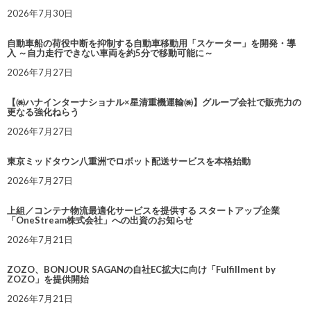
2026年7月30日
自動車船の荷役中断を抑制する自動車移動用「スケーター」を開発・導
入 ～自力走行できない車両を約5分で移動可能に～
2026年7月27日
【㈱ハナインターナショナル×星清重機運輸㈱】グループ会社で販売力の
更なる強化ねらう
2026年7月27日
東京ミッドタウン八重洲でロボット配送サービスを本格始動
2026年7月27日
上組／コンテナ物流最適化サービスを提供する スタートアップ企業
「OneStream株式会社」への出資のお知らせ
2026年7月21日
ZOZO、BONJOUR SAGANの自社EC拡大に向け「Fulfillment by
ZOZO」を提供開始
2026年7月21日