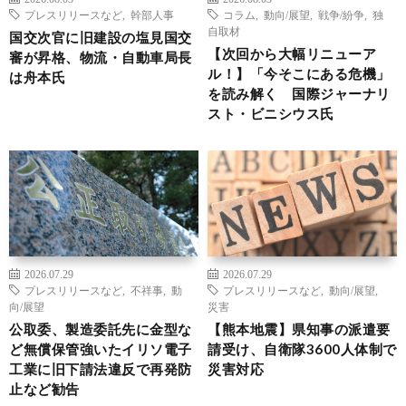
プレスリリースなど
,
幹部人事
コラム
,
動向/展望
,
戦争/紛争
,
独
自取材
国交次官に旧建設の塩見国交
【次回から大幅リニューア
審が昇格、物流・自動車局長
ル！】「今そこにある危機」
は舟本氏
を読み解く 国際ジャーナリ
スト・ビニシウス氏
2026.07.29
2026.07.29
プレスリリースなど
,
不祥事
,
動
プレスリリースなど
,
動向/展望
,
向/展望
災害
公取委、製造委託先に金型な
【熊本地震】県知事の派遣要
ど無償保管強いたイリソ電子
請受け、自衛隊3600人体制で
工業に旧下請法違反で再発防
災害対応
止など勧告