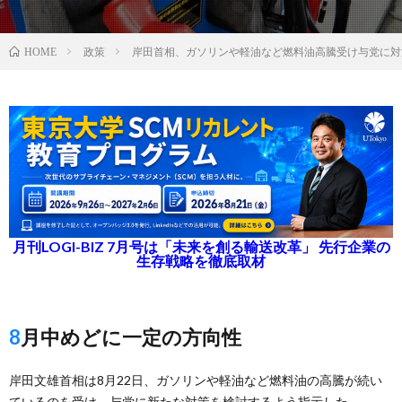
政策
岸田首相、ガソリンや軽油など燃料油高騰受け与党に対
HOME
月刊LOGI-BIZ 7月号は「未来を創る輸送改革」 先行企業の
生存戦略を徹底取材
8月中めどに一定の方向性
岸田文雄首相は8月22日、ガソリンや軽油など燃料油の高騰が続い
ているのを受け、与党に新たな対策を検討するよう指示した。