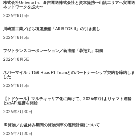
株式会社Univearth、倉吉運送株式会社と資本提携〜山陰エリアへ実運送
ネットワークを拡大〜
2026年8月5日
川崎重工業／ばら積運搬船「ARISTOS II」の引き渡し
2026年8月5日
フジトランスコーポレーション／新造船「蓉翔丸」就航
2026年8月5日
ネバーマイル：TGR Haas F1 Teamとのパートナーシップ契約を締結しま
した
2026年8月5日
【トドケール】マルチキャリア化に向けて、2026年7月よりヤマト運輸
とのAPI連携を開始
2026年7月30日
JR貨物／お盆休み期間の貨物列車の運転計画について
2026年7月30日