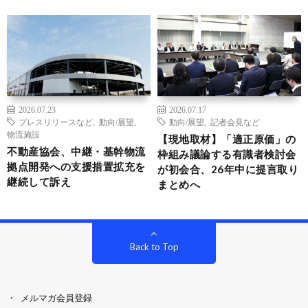
2026.07.23
2026.07.17
プレスリリースなど
,
動向/展望
,
動向/展望
,
記者会見など
物流施設
【現地取材】「適正原価」の
不動産協会、中継・基幹物流
枠組み議論する有識者検討会
拠点開発への支援措置拡充を
が初会合、26年中に提言取り
継続して訴え
まとめへ
Back to Top
メルマガ会員登録