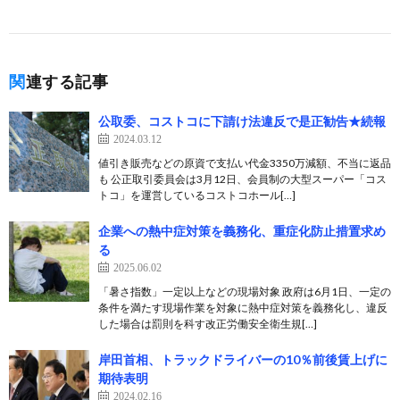
関連する記事
公取委、コストコに下請け法違反で是正勧告★続報
2024.03.12
値引き販売などの原資で支払い代金3350万減額、不当に返品
も 公正取引委員会は3月12日、会員制の大型スーパー「コス
トコ」を運営しているコストコホール[…]
企業への熱中症対策を義務化、重症化防止措置求め
る
2025.06.02
「暑さ指数」一定以上などの現場対象 政府は6月1日、一定の
条件を満たす現場作業を対象に熱中症対策を義務化し、違反
した場合は罰則を科す改正労働安全衛生規[…]
岸田首相、トラックドライバーの10％前後賃上げに
期待表明
2024.02.16