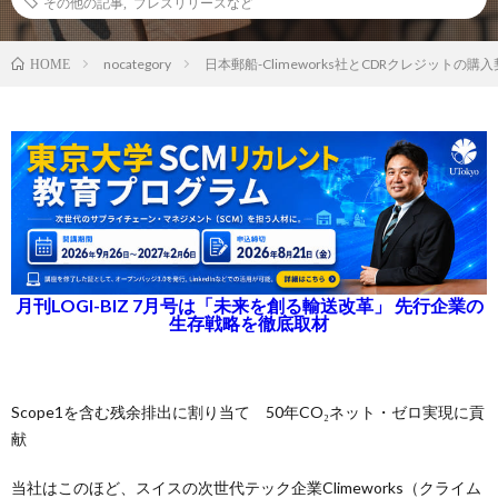
その他の記事
,
プレスリリースなど
nocategory
日本郵船-Climeworks社とCDRクレジットの購
HOME
月刊LOGI-BIZ 7月号は「未来を創る輸送改革」 先行企業の
生存戦略を徹底取材
Scope1を含む残余排出に割り当て 50年CO₂ネット・ゼロ実現に貢
献
当社はこのほど、スイスの次世代テック企業Climeworks（クライム