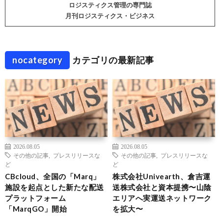
ロジスティクス管理の専門誌
月刊ロジスティクス・ビジネス
nocategory
カテゴリの最新記事
2026.08.05
2026.08.05
その他の記事
,
プレスリリースな
その他の記事
,
プレスリリースな
ど
ど
CBcloud、全国の「Marq」
株式会社Univearth、倉吉運
施設を起点とした新たな配送
送株式会社と資本提携〜山陰
プラットフォーム
エリアへ実運送ネットワーク
「MarqGO」開始
を拡大〜