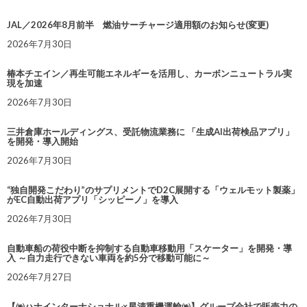
JAL／2026年8月前半 燃油サーチャージ適用額のお知らせ(変更)
2026年7月30日
椿本チエイン／再生可能エネルギーを活用し、カーボンニュートラル実
現を加速
2026年7月30日
三井倉庫ホールディングス、受託物流業務に 「生成AI出荷検品アプリ」
を開発・導入開始
2026年7月30日
“独自開発こだわり”のサプリメントでD2C展開する「ウェルモット製薬」
がEC自動出荷アプリ「シッピーノ」を導入
2026年7月30日
自動車船の荷役中断を抑制する自動車移動用「スケーター」を開発・導
入 ～自力走行できない車両を約5分で移動可能に～
2026年7月27日
【㈱ハナインターナショナル×星清重機運輸㈱】グループ会社で販売力の