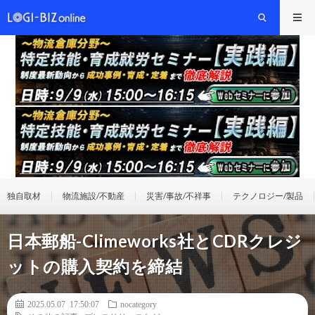
独自取材
物流施設/不動産
災害/事故/不祥事
テクノロジー/製品
日本郵船-Climeworks社とCDRクレジ
ットの購入契約を締結
2025.05.07 17:50:07
nocategory