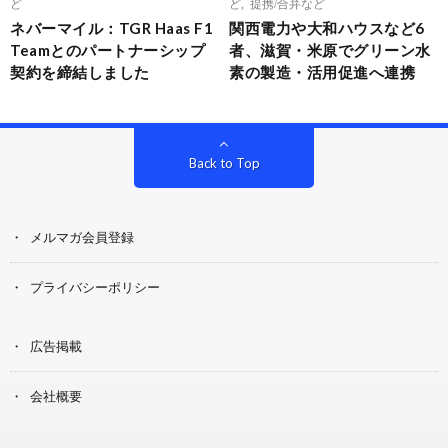
ど
ど
,
提携/合弁など
ネバーマイル：TGR Haas F1
関西電力や大和ハウスなど6
Teamとのパートナーシップ
者、滋賀・米原でグリーン水
契約を締結しました
素の製造・活用促進へ連携
Back to Top
メルマガ会員登録
プライバシーポリシー
広告掲載
会社概要