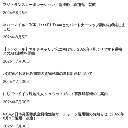
フジトランスコーポレーション／新造船「蓉翔丸」就航
2026年8月5日
ネバーマイル：TGR Haas F1 Teamとのパートナーシップ契約を締結しま
した
2026年8月5日
【トドケール】マルチキャリア化に向けて、2026年7月よりヤマト運輸
とのAPI連携を開始
2026年7月30日
JR貨物／お盆休み期間の貨物列車の運転計画について
2026年7月30日
にしてつドイツ現地法人 シュツットガルト事務所移転のご案内
2026年7月30日
NCA／日本発国際航空貨物燃油サーチャージ適用額のお知らせ（2026年
8月1日適用 改定）
2026年7月30日