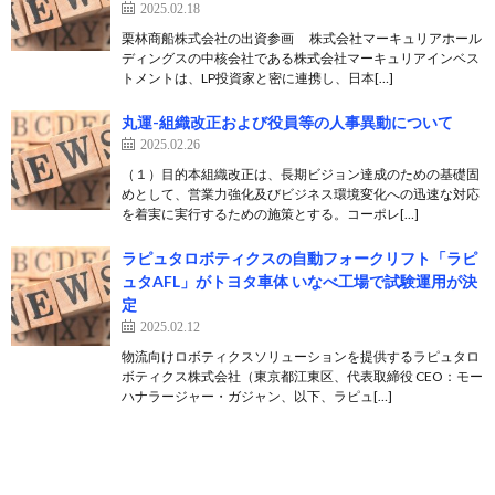
2025.02.18
栗林商船株式会社の出資参画 株式会社マーキュリアホール
ディングスの中核会社である株式会社マーキュリアインベス
トメントは、LP投資家と密に連携し、日本[…]
丸運-組織改正および役員等の人事異動について
2025.02.26
（１）目的本組織改正は、長期ビジョン達成のための基礎固
めとして、営業力強化及びビジネス環境変化への迅速な対応
を着実に実行するための施策とする。コーポレ[…]
ラピュタロボティクスの自動フォークリフト「ラピ
ュタAFL」がトヨタ車体 いなべ工場で試験運用が決
定
2025.02.12
物流向けロボティクスソリューションを提供するラピュタロ
ボティクス株式会社（東京都江東区、代表取締役 CEO：モー
ハナラージャー・ガジャン、以下、ラピュ[…]