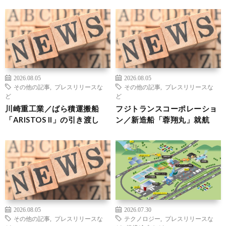
2026.08.05
2026.08.05
その他の記事
,
プレスリリースな
その他の記事
,
プレスリリースな
ど
ど
川崎重工業／ばら積運搬船
フジトランスコーポレーショ
「ARISTOS II」の引き渡し
ン／新造船「蓉翔丸」就航
2026.08.05
2026.07.30
その他の記事
,
プレスリリースな
テクノロジー
,
プレスリリースな