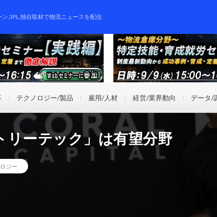
ーン,3PL,独自取材で物流ニュースを配信
事
テクノロジー/製品
雇用/人材
経営/業界動向
データ/
トリーテック」は有望分野
ロジー