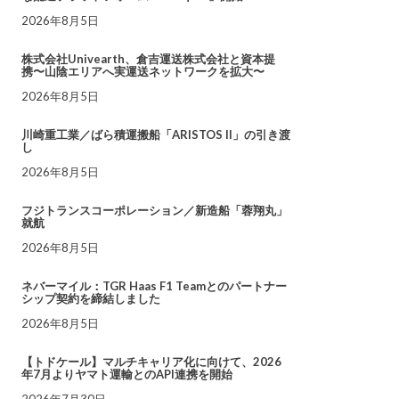
2026年8月5日
株式会社Univearth、倉吉運送株式会社と資本提
携〜山陰エリアへ実運送ネットワークを拡大〜
2026年8月5日
川崎重工業／ばら積運搬船「ARISTOS II」の引き渡
し
2026年8月5日
フジトランスコーポレーション／新造船「蓉翔丸」
就航
2026年8月5日
ネバーマイル：TGR Haas F1 Teamとのパートナー
シップ契約を締結しました
2026年8月5日
【トドケール】マルチキャリア化に向けて、2026
年7月よりヤマト運輸とのAPI連携を開始
2026年7月30日