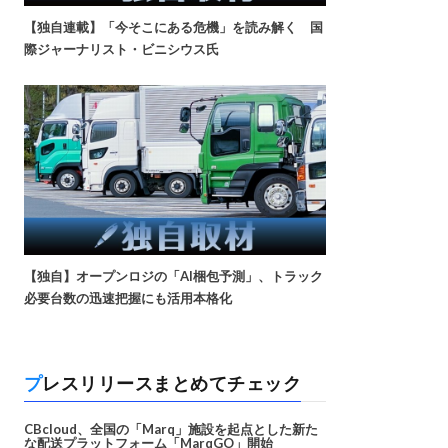
【独自連載】「今そこにある危機」を読み解く 国
際ジャーナリスト・ビニシウス氏
【独自】オープンロジの「AI梱包予測」、トラック
必要台数の迅速把握にも活用本格化
プレスリリースまとめてチェック
CBcloud、全国の「Marq」施設を起点とした新た
な配送プラットフォーム「MarqGO」開始