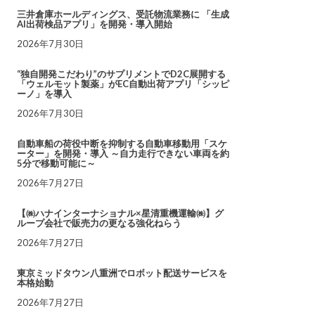
三井倉庫ホールディングス、受託物流業務に 「生成
AI出荷検品アプリ」を開発・導入開始
2026年7月30日
“独自開発こだわり”のサプリメントでD2C展開する
「ウェルモット製薬」がEC自動出荷アプリ「シッピ
ーノ」を導入
2026年7月30日
自動車船の荷役中断を抑制する自動車移動用「スケ
ーター」を開発・導入 ～自力走行できない車両を約
5分で移動可能に～
2026年7月27日
【㈱ハナインターナショナル×星清重機運輸㈱】グ
ループ会社で販売力の更なる強化ねらう
2026年7月27日
東京ミッドタウン八重洲でロボット配送サービスを
本格始動
2026年7月27日