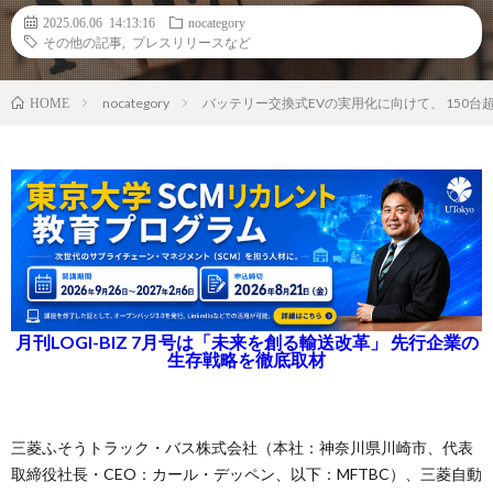
2025.06.06 14:13:16
nocategory
その他の記事
,
プレスリリースなど
nocategory
バッテリー交換式EVの実用化に向けて、 150台
HOME
月刊LOGI-BIZ 7月号は「未来を創る輸送改革」 先行企業の
生存戦略を徹底取材
三菱ふそうトラック・バス株式会社（本社：神奈川県川崎市、代表
取締役社長・CEO：カール・デッペン、以下：MFTBC）、三菱自動