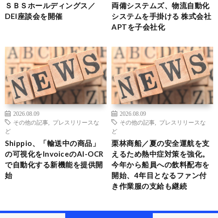
ＳＢＳホールディングス／
両備システムズ、物流自動化
DEI座談会を開催
システムを手掛ける 株式会社
APTを子会社化
2026.08.09
2026.08.09
その他の記事
,
プレスリリースな
その他の記事
,
プレスリリースな
ど
ど
Shippio、「輸送中の商品」
栗林商船／夏の安全運航を支
の可視化をInvoiceのAI-OCR
えるため熱中症対策を強化。
で自動化する新機能を提供開
今年から船員への飲料配布を
始
開始、4年目となるファン付
き作業服の支給も継続