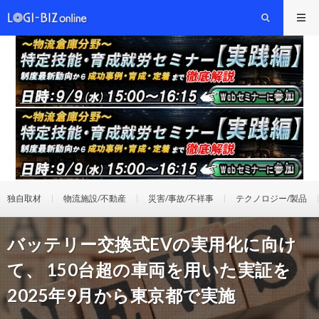
独自取材
物流施設/不動産
災害/事故/不祥事
テクノロジー/製品
バッテリー交換式EVの実用化に向け
て、 150台超の車両を用いた実証を
2025年9月から東京都で実施