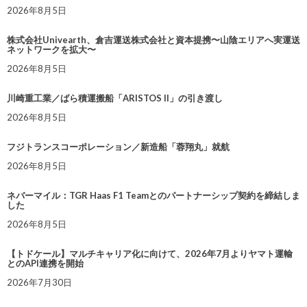
2026年8月5日
株式会社Univearth、倉吉運送株式会社と資本提携〜山陰エリアへ実運送
ネットワークを拡大〜
2026年8月5日
川崎重工業／ばら積運搬船「ARISTOS II」の引き渡し
2026年8月5日
フジトランスコーポレーション／新造船「蓉翔丸」就航
2026年8月5日
ネバーマイル：TGR Haas F1 Teamとのパートナーシップ契約を締結しま
した
2026年8月5日
【トドケール】マルチキャリア化に向けて、2026年7月よりヤマト運輸
とのAPI連携を開始
2026年7月30日