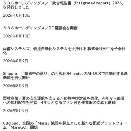
ＳＢＳホールディングス／「統合報告書（Integrated report）2026」
を発行しました
2026年8月10日
ＳＢＳホールディングス／DEI座談会を開催
2026年8月10日
両備システムズ、物流自動化システムを手掛ける 株式会社APTを子会社
化
2026年8月9日
Shippio、「輸送中の商品」の可視化をInvoiceのAI-OCRで自動化する新
機能を提供開始
2026年8月9日
栗林商船／夏の安全運航を支えるため熱中症対策を強化。今年から船員
への飲料配布を開始、4年目となるファン付き作業服の支給も継続
2026年8月9日
CBcloud、全国の「Marq」施設を起点とした新たな配送プラットフォー
ム「MarqGO」開始