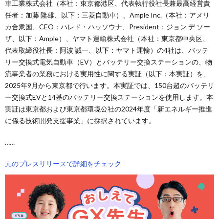
車工業株式会社（本社：東京都港区、代表執行役社長兼最高経営責
任者：加藤 隆雄、以下：三菱自動車）、Ample Inc.（本社：アメリ
カ合衆国、CEO：ハレド・ハッソウナ、President：ジョン デ ソー
ザ、以下：Ample）、ヤマト運輸株式会社（本社：東京都中央区、
代表取締役社長：阿波 誠一、以下：ヤマト運輸）の4社は、バッテ
リー交換式電気自動車（EV）とバッテリー交換ステーションの、物
流事業者の業務における実用性に関する実証（以下：本実証）を、
2025年9月から東京都で行います。本実証では、150台超のバッテリ
ー交換式EVと14基のバッテリー交換ステーションを使用します。本
実証は東京都および東京都環境公社の2024年度「新エネルギー推進
に係る技術開発支援事業」に採択されています。
……
元のプレスリリースで詳細をチェック