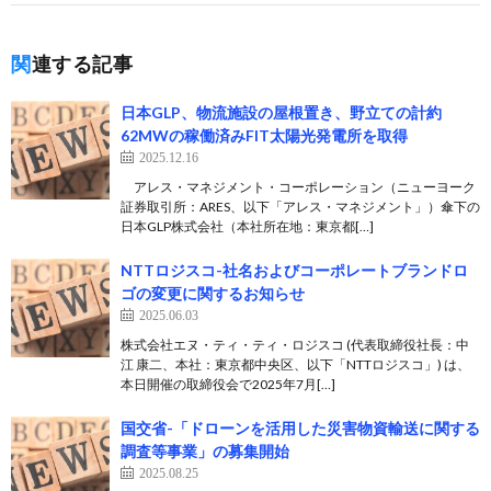
関連する記事
日本GLP、物流施設の屋根置き、野立ての計約
62MWの稼働済みFIT太陽光発電所を取得
2025.12.16
アレス・マネジメント・コーポレーション（ニューヨーク
証券取引所：ARES、以下「アレス・マネジメント」）傘下の
日本GLP株式会社（本社所在地：東京都[…]
NTTロジスコ-社名およびコーポレートブランドロ
ゴの変更に関するお知らせ
2025.06.03
株式会社エヌ・ティ・ティ・ロジスコ (代表取締役社長：中
江 康二、本社：東京都中央区、以下「NTTロジスコ」) は、
本日開催の取締役会で2025年7月[…]
国交省-「ドローンを活用した災害物資輸送に関する
調査等事業」の募集開始
2025.08.25