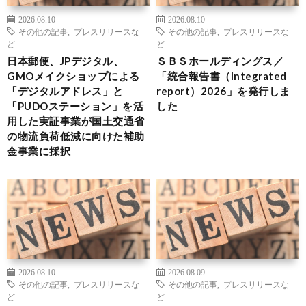
2026.08.10
2026.08.10
その他の記事
,
プレスリリースな
その他の記事
,
プレスリリースな
ど
ど
日本郵便、JPデジタル、
ＳＢＳホールディングス／
GMOメイクショップによる
「統合報告書（Integrated
「デジタルアドレス」と
report）2026」を発行しま
「PUDOステーション」を活
した
用した実証事業が国土交通省
の物流負荷低減に向けた補助
金事業に採択
2026.08.10
2026.08.09
その他の記事
,
プレスリリースな
その他の記事
,
プレスリリースな
ど
ど