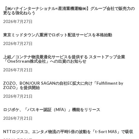
【㈱ハナインターナショナル×星清重機運輸㈱】グループ会社で販売力の
更なる強化ねらう
2026年7月27日
東京ミッドタウン八重洲でロボット配送サービスを本格始動
2026年7月27日
上組／コンテナ物流最適化サービスを提供する スタートアップ企業
「OneStream株式会社」への出資のお知らせ
2026年7月21日
ZOZO、BONJOUR SAGANの自社EC拡大に向け「Fulfillment by
ZOZO」を提供開始
2026年7月21日
ロジポケ、「パスキー認証（MFA）」機能をリリース
2026年7月21日
NTTロジスコ、エンタメ物流の平時5倍の波動を「t-Sort MAS」で吸収