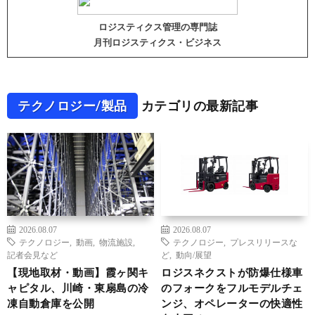
ロジスティクス管理の専門誌
月刊ロジスティクス・ビジネス
テクノロジー/製品
カテゴリの最新記事
2026.08.07
2026.08.07
テクノロジー
,
動画
,
物流施設
,
テクノロジー
,
プレスリリースな
記者会見など
ど
,
動向/展望
【現地取材・動画】霞ヶ関キ
ロジスネクストが防爆仕様車
ャピタル、川崎・東扇島の冷
のフォークをフルモデルチェ
凍自動倉庫を公開
ンジ、オペレーターの快適性