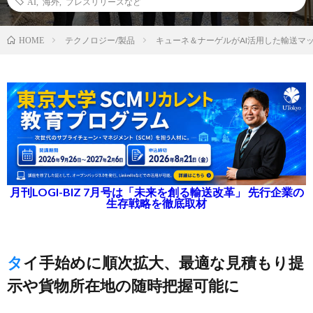
AI
,
海外
,
プレスリリースなど
テクノロジー/製品
キューネ＆ナーゲルがAI活用した輸送マ
HOME
月刊LOGI-BIZ 7月号は「未来を創る輸送改革」 先行企業の
生存戦略を徹底取材
タイ手始めに順次拡大、最適な見積もり提
示や貨物所在地の随時把握可能に