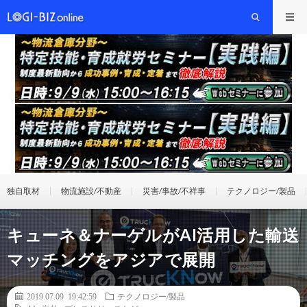
独自取材
物流施設/不動産
災害/事故/不祥事
テクノロジー/製品
キューネ＆ナーゲルがAI活用した輸送
マッチングをアジアで展開
2019.07.09 19:42:59
テクノロジー/製品