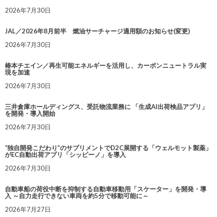
2026年7月30日
JAL／2026年8月前半 燃油サーチャージ適用額のお知らせ(変更)
2026年7月30日
椿本チエイン／再生可能エネルギーを活用し、カーボンニュートラル実
現を加速
2026年7月30日
三井倉庫ホールディングス、受託物流業務に 「生成AI出荷検品アプリ」
を開発・導入開始
2026年7月30日
“独自開発こだわり”のサプリメントでD2C展開する「ウェルモット製薬」
がEC自動出荷アプリ「シッピーノ」を導入
2026年7月30日
自動車船の荷役中断を抑制する自動車移動用「スケーター」を開発・導
入 ～自力走行できない車両を約5分で移動可能に～
2026年7月27日