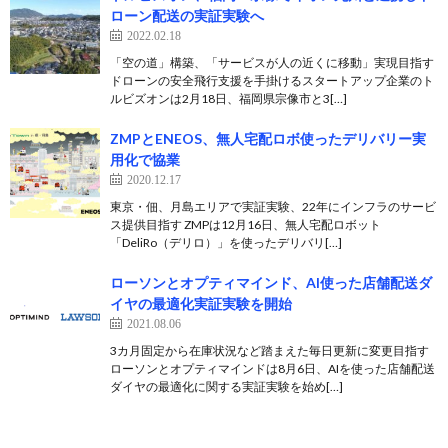
ローン配送の実証実験へ
2022.02.18
「空の道」構築、「サービスが人の近くに移動」実現目指す
ドローンの安全飛行支援を手掛けるスタートアップ企業のト
ルビズオンは2月18日、福岡県宗像市と3[…]
ZMPとENEOS、無人宅配ロボ使ったデリバリー実
用化で協業
2020.12.17
東京・佃、月島エリアで実証実験、22年にインフラのサービ
ス提供目指す ZMPは12月16日、無人宅配ロボット
「DeliRo（デリロ）」を使ったデリバリ[…]
ローソンとオプティマインド、AI使った店舗配送ダ
イヤの最適化実証実験を開始
2021.08.06
3カ月固定から在庫状況など踏まえた毎日更新に変更目指す
ローソンとオプティマインドは8月6日、AIを使った店舗配送
ダイヤの最適化に関する実証実験を始め[…]