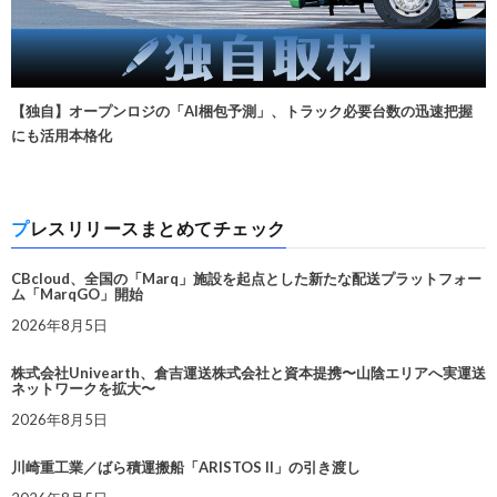
【独自】オープンロジの「AI梱包予測」、トラック必要台数の迅速把握
にも活用本格化
プレスリリースまとめてチェック
CBcloud、全国の「Marq」施設を起点とした新たな配送プラットフォー
ム「MarqGO」開始
2026年8月5日
株式会社Univearth、倉吉運送株式会社と資本提携〜山陰エリアへ実運送
ネットワークを拡大〜
2026年8月5日
川崎重工業／ばら積運搬船「ARISTOS II」の引き渡し