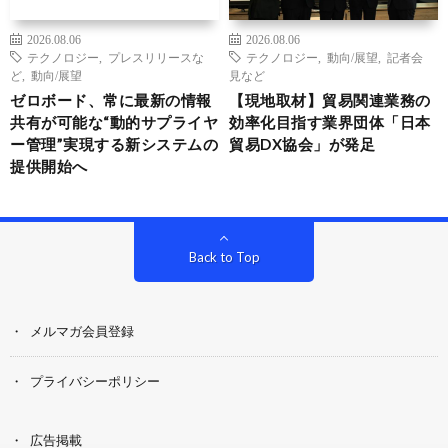
2026.08.06
2026.08.06
テクノロジー
,
プレスリリースな
テクノロジー
,
動向/展望
,
記者会
ど
,
動向/展望
見など
ゼロボード、常に最新の情報
【現地取材】貿易関連業務の
共有が可能な“動的サプライヤ
効率化目指す業界団体「日本
ー管理”実現する新システムの
貿易DX協会」が発足
提供開始へ
Back to Top
メルマガ会員登録
プライバシーポリシー
広告掲載