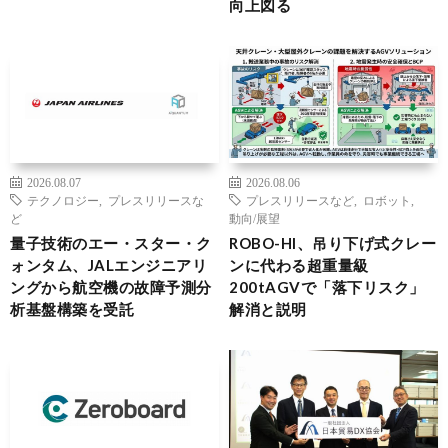
向上図る
2026.08.07
2026.08.06
テクノロジー
,
プレスリリースな
プレスリリースなど
,
ロボット
,
ど
動向/展望
量子技術のエー・スター・ク
ROBO-HI、吊り下げ式クレー
ォンタム、JALエンジニアリ
ンに代わる超重量級
ングから航空機の故障予測分
200tAGVで「落下リスク」
析基盤構築を受託
解消と説明