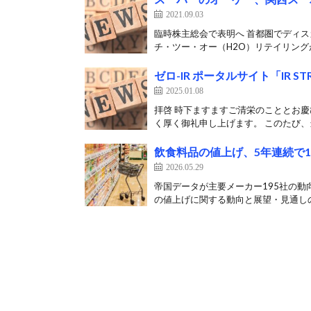
2021.09.03
臨時株主総会で表明へ 首都圏でディ
チ・ツー・オー（H2O）リテイリングが
ゼロ-IR ポータルサイト「IR
2025.01.08
拝啓 時下ますますご清栄のこととお
く厚く御礼申し上げます。 このたび、当社の
飲食料品の値上げ、5年連続で
2026.05.29
帝国データが主要メーカー195社の動
の値上げに関する動向と展望・見通しの