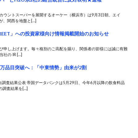
スカウントスーパーを展開するオーケー（横浜市）は9月3日朝、エイ
、関西を地盤と[…]
 STREET」への投資家様向け情報掲載開始のお知らせ
慶び申し上げます。毎々格別のご高配を賜り、関係者の皆様には誠に有難
 IR […]
1万品目突破へ：「中東情勢」由来が2割
向調査結果公表 帝国データバンクは5月29日、今年6月以降の飲食料品
調査結果を[…]