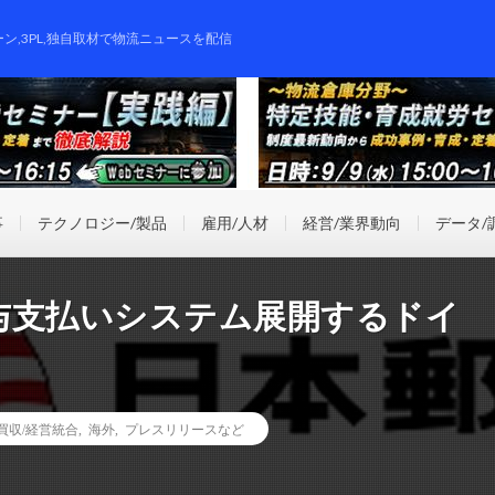
ーン,3PL,独自取材で物流ニュースを配信
事
テクノロジー/製品
雇用/人材
経営/業界動向
データ/
与支払いシステム展開するドイ
業買収/経営統合
,
海外
,
プレスリリースなど