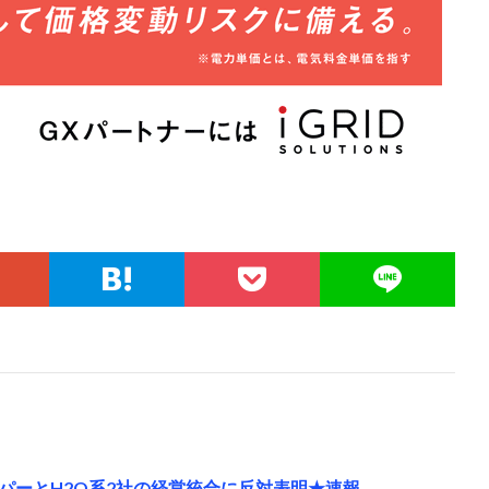
パーとH2O系2社の経営統合に反対表明★速報