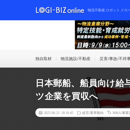
物流不動産,ロボット,ドロ
独自取材
物流施設/不動産
災害/事故/不祥
日本郵船、船員向け給
ツ企業を買収へ
2025.06.23 18:16:45
経営/業界動向
M&A/事