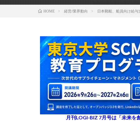
経営/業界動向
日本郵船、船員向け給与
HOME
月刊LOGI-BIZ 7月号は「未