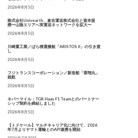
2026年8月5日
株式会社Univearth、倉吉運送株式会社と資本提
携〜山陰エリアへ実運送ネットワークを拡大〜
2026年8月5日
川崎重工業／ばら積運搬船「ARISTOS II」の引き渡
し
2026年8月5日
フジトランスコーポレーション／新造船「蓉翔丸」
就航
2026年8月5日
ネバーマイル：TGR Haas F1 Teamとのパートナー
シップ契約を締結しました
2026年8月5日
【トドケール】マルチキャリア化に向けて、2026
年7月よりヤマト運輸とのAPI連携を開始
2026年7月30日