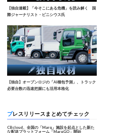
【独自連載】「今そこにある危機」を読み解く 国
際ジャーナリスト・ビニシウス氏
【独自】オープンロジの「AI梱包予測」、トラック
必要台数の迅速把握にも活用本格化
プレスリリースまとめてチェック
CBcloud、全国の「Marq」施設を起点とした新た
な配送プラットフォーム「MarqGO」開始