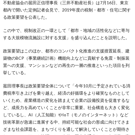
不動産協会の菰田正信理事長（三井不動産社長）は7月16日、東京
都内で開いた定例記者会見で、2019年度の税制・都市・住宅に関す
る政策要望を公表した。
この中で、税制改正の一環として「都市・地域の活性化などに寄与
する大規模物流施設に対する支援」を盛り込んだことを説明した。
政策要望はこのほか、都市のコンパクト化推進の支援措置延長、建
築物のBCP（事業継続計画）機能向上などに貢献する免震・制振装
置への支援、マンションなどの再生の一層の推進といった項目を列
挙している。
菰田理事長は政策要望全体について「今年10月に予定されている消
費税率引き上げを乗り越え、経済の好循環をより確実なものとして
いくため、産業構造の変化を踏まえて企業の設備投資を促進するな
ど、成長力を高めていくことが非常に重要。社会構造も大きく変化
しているし、AI（人工知能）やIoT（モノのインターネット）など
技術革新が急速に進展する中、持続可能な社会の形成に向けてさま
ざまな社会課題を、まちづくりを通して解決していくことが期待さ