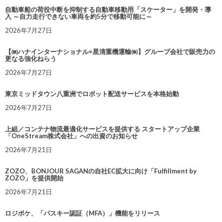
自動車船の荷役中断を抑制する自動車移動用「スケーター」を開発・導
入 ～自力走行できない車両を約5分で移動可能に～
2026年7月27日
【㈱ハナインターナショナル×星清重機運輸㈱】グループ会社で販売力の
更なる強化ねらう
2026年7月27日
東京ミッドタウン八重洲でロボット配送サービスを本格始動
2026年7月27日
上組／コンテナ物流最適化サービスを提供する スタートアップ企業
「OneStream株式会社」への出資のお知らせ
2026年7月21日
ZOZO、BONJOUR SAGANの自社EC拡大に向け「Fulfillment by
ZOZO」を提供開始
2026年7月21日
ロジポケ、「パスキー認証（MFA）」機能をリリース