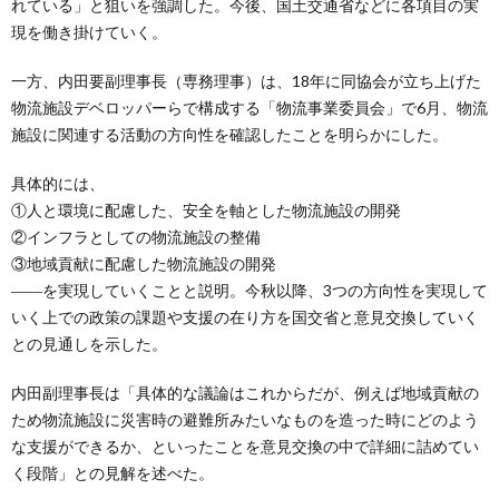
れている」と狙いを強調した。今後、国土交通省などに各項目の実
現を働き掛けていく。
一方、内田要副理事長（専務理事）は、18年に同協会が立ち上げた
物流施設デベロッパーらで構成する「物流事業委員会」で6月、物流
施設に関連する活動の方向性を確認したことを明らかにした。
具体的には、
①人と環境に配慮した、安全を軸とした物流施設の開発
②インフラとしての物流施設の整備
③地域貢献に配慮した物流施設の開発
――を実現していくことと説明。今秋以降、3つの方向性を実現して
いく上での政策の課題や支援の在り方を国交省と意見交換していく
との見通しを示した。
内田副理事長は「具体的な議論はこれからだが、例えば地域貢献の
ため物流施設に災害時の避難所みたいなものを造った時にどのよう
な支援ができるか、といったことを意見交換の中で詳細に詰めてい
く段階」との見解を述べた。