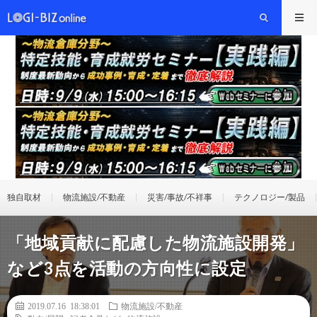
独自取材
物流施設/不動産
災害/事故/不祥事
テクノロジー/製品
「地域貢献に配慮した物流施設開発」
など3点を活動の方向性に設定
2019.07.16 18:38:01
物流施設/不動産