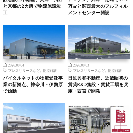
と京都の2カ所で物流施設竣
万㎡と関西最大のフルフィル
工
メントセンター開設
2026.08.04
2026.08.03
プレスリリースなど
,
物流施設
プレスリリースなど
,
物流施設
バイタルネットの物流受託事
日鉄興和不動産、近畿圏初の
業の新拠点、神奈川・伊勢原
賃貸R&D施設・賃貸工場を兵
で始動
庫・西宮で開発