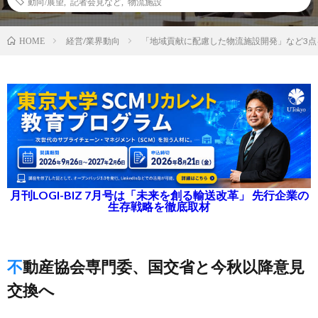
動向/展望
,
記者会見など
,
物流施設
経営/業界動向
「地域貢献に配慮した物流施設開発」など3点
HOME
月刊LOGI-BIZ 7月号は「未来を創る輸送改革」 先行企業の
生存戦略を徹底取材
不動産協会専門委、国交省と今秋以降意見
交換へ