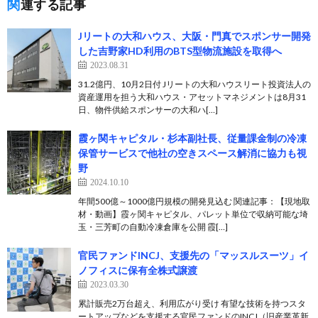
関連する記事
Jリートの大和ハウス、大阪・門真でスポンサー開発
した吉野家HD利用のBTS型物流施設を取得へ
2023.08.31
31.2億円、10月2日付 Jリートの大和ハウスリート投資法人の
資産運用を担う大和ハウス・アセットマネジメントは8月31
日、物件供給スポンサーの大和ハ[…]
霞ヶ関キャピタル・杉本副社長、従量課金制の冷凍
保管サービスで他社の空きスペース解消に協力も視
野
2024.10.10
年間500億～1000億円規模の開発見込む 関連記事：【現地取
材・動画】霞ヶ関キャピタル、パレット単位で収納可能な埼
玉・三芳町の自動冷凍倉庫を公開 霞[…]
官民ファンドINCJ、支援先の「マッスルスーツ」イ
ノフィスに保有全株式譲渡
2023.03.30
累計販売2万台超え、利用広がり受け 有望な技術を持つスタ
ートアップなどを支援する官民ファンドのINCJ（旧産業革新