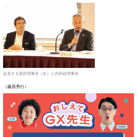
会見する菰田理事長（右）と内田副理事長
（藤原秀行）