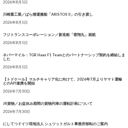
2026年8月5日
川崎重工業／ばら積運搬船「ARISTOS II」の引き渡し
2026年8月5日
フジトランスコーポレーション／新造船「蓉翔丸」就航
2026年8月5日
ネバーマイル：TGR Haas F1 Teamとのパートナーシップ契約を締結しま
した
2026年8月5日
【トドケール】マルチキャリア化に向けて、2026年7月よりヤマト運輸
とのAPI連携を開始
2026年7月30日
JR貨物／お盆休み期間の貨物列車の運転計画について
2026年7月30日
にしてつドイツ現地法人 シュツットガルト事務所移転のご案内