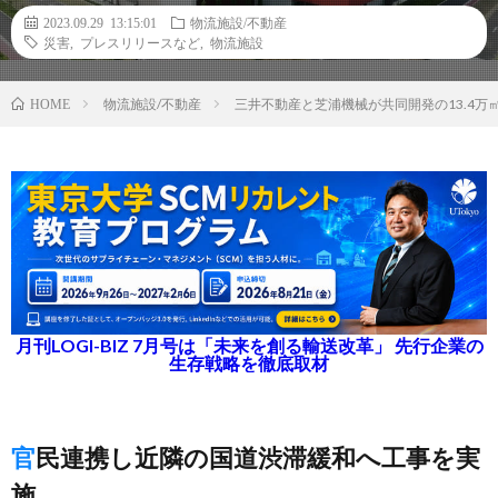
2023.09.29 13:15:01
物流施設/不動産
災害
,
プレスリリースなど
,
物流施設
物流施設/不動産
三井不動産と芝浦機械が共同開発の13.4
HOME
月刊LOGI-BIZ 7月号は「未来を創る輸送改革」 先行企業の
生存戦略を徹底取材
官民連携し近隣の国道渋滞緩和へ工事を実
施