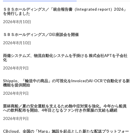
ＳＢＳホールディングス／「統合報告書（Integrated report）2026」
を発行しました
2026年8月10日
ＳＢＳホールディングス／DEI座談会を開催
2026年8月10日
両備システムズ、物流自動化システムを手掛ける 株式会社APTを子会社
化
2026年8月9日
Shippio、「輸送中の商品」の可視化をInvoiceのAI-OCRで自動化する新
機能を提供開始
2026年8月9日
栗林商船／夏の安全運航を支えるため熱中症対策を強化。今年から船員
への飲料配布を開始、4年目となるファン付き作業服の支給も継続
2026年8月9日
CBcloud、全国の「Marq」施設を起点とした新たな配送プラットフォー