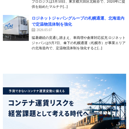
プロロジスは3月10日、東京都大田区北糀谷で、2020年に提
供を始めたマルチテ[…]
ロジネットジャパングループの札幌通運、北海道内
で定温物流体制を強化
2026.05.07
猛暑継続の見通し踏まえ、車両増や倉庫対応拡充 ロジネット
ジャパンは5月7日、傘下の札幌通運（札幌市）が事業エリア
の北海道内で、定温物流体制を強化すると[…]