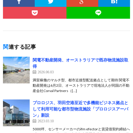
関連する記事
関電不動産開発、オーストラリアで既存物流施設取
得
2026.06.03
満室稼働のマルチ型、都市近接型配送拠点として期待 関電不
動産開発は6月2日、オーストラリアで現地法人が同国の不動
産会社Corval Partners（[…]
プロロジス、羽田空港至近で多機能ビジネス拠点と
して利用可能な都市型物流施設「プロロジスアーバ
ン」新設
2023.03.10
5000坪、センサーメーカーのifm efectorと賃貸借契約締結へ