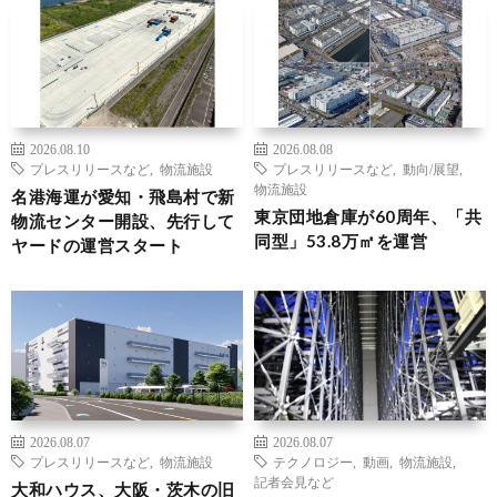
2026.08.10
2026.08.08
プレスリリースなど
,
物流施設
プレスリリースなど
,
動向/展望
,
物流施設
名港海運が愛知・飛島村で新
東京団地倉庫が60周年、「共
物流センター開設、先行して
同型」53.8万㎡を運営
ヤードの運営スタート
2026.08.07
2026.08.07
プレスリリースなど
,
物流施設
テクノロジー
,
動画
,
物流施設
,
記者会見など
大和ハウス、大阪・茨木の旧