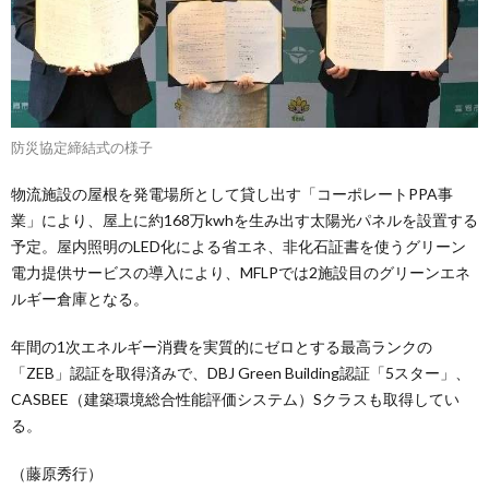
防災協定締結式の様子
物流施設の屋根を発電場所として貸し出す「コーポレートPPA事
業」により、屋上に約168万kwhを生み出す太陽光パネルを設置する
予定。屋内照明のLED化による省エネ、非化石証書を使うグリーン
電力提供サービスの導入により、MFLPでは2施設目のグリーンエネ
ルギー倉庫となる。
年間の1次エネルギー消費を実質的にゼロとする最高ランクの
「ZEB」認証を取得済みで、DBJ Green Building認証「5スター」、
CASBEE（建築環境総合性能評価システム）Sクラスも取得してい
る。
（藤原秀行）