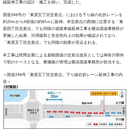
線延伸工事の設計・施工を担い、完成した。
国道246号の「東原五丁目交差点」における下り線の右折レーンを
約20ｍから4倍強の約85ｍに延伸。本交差点の西側に位置する「東
原四丁目交差点」でも同様の道路車線延伸工事を横浜国道事務所が
実施した結果、渋滞緩和と安全性向上の効果が確認されており、
「東原五丁目交差点」でも同様の効果が見込まれる。
本工事は⺠間企業による直轄国道の交差点改良としては神奈川県内
で初のケースとなる。整備後の管理は横浜国道事務所が担当する。
＜国道246号「東原五丁目交差点」下り線右折レーン延伸工事の内
容＞