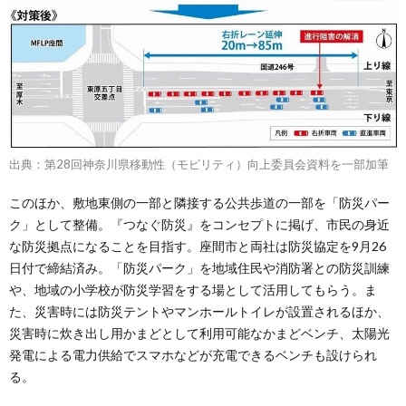
出典：第28回神奈川県移動性（モビリティ）向上委員会資料を一部加筆
このほか、敷地東側の一部と隣接する公共歩道の一部を「防災パー
ク」として整備。『つなぐ防災』をコンセプトに掲げ、市民の身近
な防災拠点になることを目指す。座間市と両社は防災協定を9月26
日付で締結済み。「防災パーク」を地域住民や消防署との防災訓練
や、地域の小学校が防災学習をする場として活用してもらう。ま
た、災害時には防災テントやマンホールトイレが設置されるほか、
災害時に炊き出し用かまどとして利用可能なかまどベンチ、太陽光
発電による電力供給でスマホなどが充電できるベンチも設けられ
る。