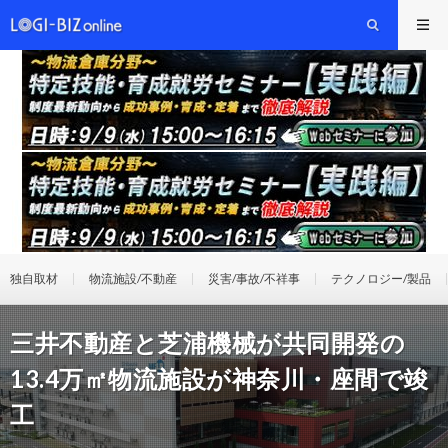
独自取材
物流施設/不動産
災害/事故/不祥事
テクノロジー/製品
三井不動産と芝浦機械が共同開発の
13.4万㎡物流施設が神奈川・座間で竣
工