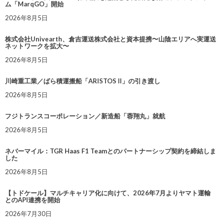
ム「MarqGO」開始
2026年8月5日
株式会社Univearth、倉吉運送株式会社と資本提携〜山陰エリアへ実運送
ネットワークを拡大〜
2026年8月5日
川崎重工業／ばら積運搬船「ARISTOS II」の引き渡し
2026年8月5日
フジトランスコーポレーション／新造船「蓉翔丸」就航
2026年8月5日
ネバーマイル：TGR Haas F1 Teamとのパートナーシップ契約を締結しま
した
2026年8月5日
【トドケール】マルチキャリア化に向けて、2026年7月よりヤマト運輸
とのAPI連携を開始
2026年7月30日