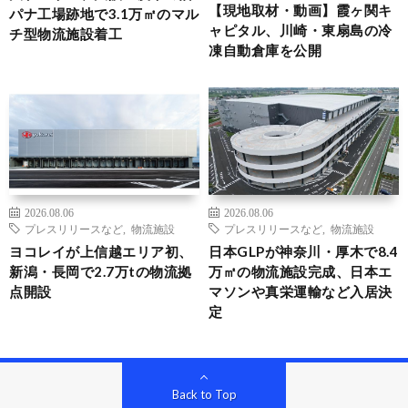
【現地取材・動画】霞ヶ関キ
パナ工場跡地で3.1万㎡のマル
ャピタル、川崎・東扇島の冷
チ型物流施設着工
凍自動倉庫を公開
2026.08.06
2026.08.06
プレスリリースなど
,
物流施設
プレスリリースなど
,
物流施設
ヨコレイが上信越エリア初、
日本GLPが神奈川・厚木で8.4
新潟・長岡で2.7万tの物流拠
万㎡の物流施設完成、日本エ
点開設
マソンや真栄運輸など入居決
定
Back to Top