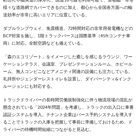
様々な道路網でカバーできるのに加え、都心から全国各方面への輸
送効率が非常に高いエリアに位置している。
ダブルランプウェイ、免震構造、72時間対応の非常用発電機などの
BCP対策を施し、1階トラックバースは国際基準（45ftコンテナ車
両）に対応。全館空調なども備えている。
「森のエコリゾート」をイメージした癒しを感じるラウンジ、ワー
ケーションテラス、会議室、プレゼンテーションルーム、ホビール
ーム、無人コンビニなどアメニティ関連の設備にも注力している。
礼拝所やジェンダーレストイレを設置し、ダイバーシティ&インク
ルージョンにも対応する。
トラックドライバーの長時間労働規制強化に伴う物流現場の混乱が
懸念されている「2024年問題」を考慮し、トラックの出入口に車番
認証システムを導入。テナント企業はバース予約システムを導入す
ることでトラックの入庫を把握して事前に準備しておけるため、ド
ライバーの待機時間短縮につながると見込む。