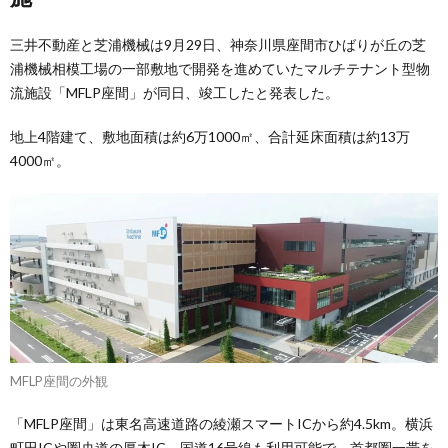
三井不動産と芝浦機械は9月29日、神奈川県座間市ひばりが丘の芝
浦機械相模工場の一部敷地で開発を進めていたマルチテナント型物
流施設「MFLP座間」が同日、竣工したと発表した。
地上4階建て、敷地面積は約6万1000㎡、合計延床面積は約13万
4000㎡。
MFLP座間の外観
「MFLP座間」は東名高速道路の綾瀬スマートICから約4.5km。横浜
町田ICや圏央道の厚木IC、国道16号線も利用可能で、首都圏一帯を