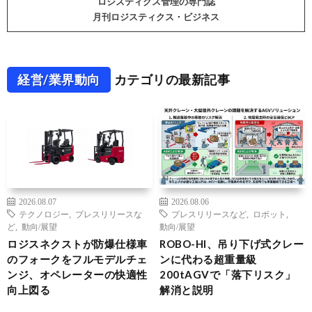
ロジスティクス管理の専門誌
月刊ロジスティクス・ビジネス
経営/業界動向
カテゴリの最新記事
2026.08.07
2026.08.06
テクノロジー
,
プレスリリースな
プレスリリースなど
,
ロボット
,
ど
,
動向/展望
動向/展望
ロジスネクストが防爆仕様車
ROBO-HI、吊り下げ式クレー
のフォークをフルモデルチェ
ンに代わる超重量級
ンジ、オペレーターの快適性
200tAGVで「落下リスク」
向上図る
解消と説明