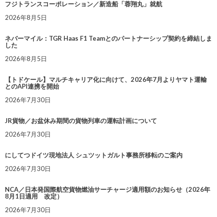
フジトランスコーポレーション／新造船「蓉翔丸」就航
2026年8月5日
ネバーマイル：TGR Haas F1 Teamとのパートナーシップ契約を締結しま
した
2026年8月5日
【トドケール】マルチキャリア化に向けて、2026年7月よりヤマト運輸
とのAPI連携を開始
2026年7月30日
JR貨物／お盆休み期間の貨物列車の運転計画について
2026年7月30日
にしてつドイツ現地法人 シュツットガルト事務所移転のご案内
2026年7月30日
NCA／日本発国際航空貨物燃油サーチャージ適用額のお知らせ（2026年
8月1日適用 改定）
2026年7月30日