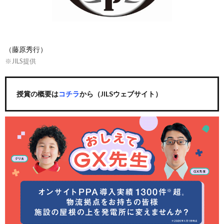
（藤原秀行）
※JILS提供
授賞の概要は
コチラ
から（JILSウェブサイト）