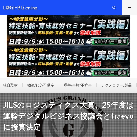
独自取材
物流施設/不動産
災害/事故/不祥事
テクノロジー/製品
JILSのロジスティクス大賞、25年度は
運輸デジタルビジネス協議会とtraevo
に授賞決定