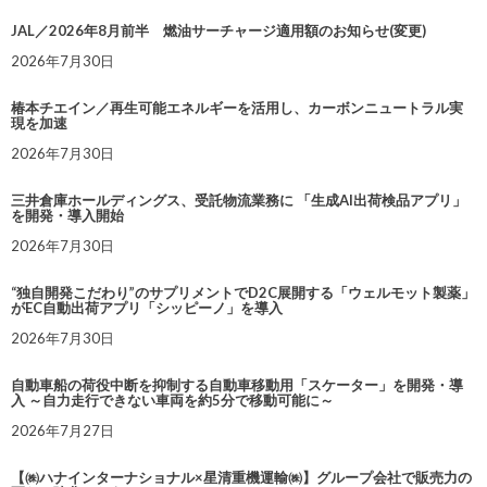
JAL／2026年8月前半 燃油サーチャージ適用額のお知らせ(変更)
2026年7月30日
椿本チエイン／再生可能エネルギーを活用し、カーボンニュートラル実
現を加速
2026年7月30日
三井倉庫ホールディングス、受託物流業務に 「生成AI出荷検品アプリ」
を開発・導入開始
2026年7月30日
“独自開発こだわり”のサプリメントでD2C展開する「ウェルモット製薬」
がEC自動出荷アプリ「シッピーノ」を導入
2026年7月30日
自動車船の荷役中断を抑制する自動車移動用「スケーター」を開発・導
入 ～自力走行できない車両を約5分で移動可能に～
2026年7月27日
【㈱ハナインターナショナル×星清重機運輸㈱】グループ会社で販売力の