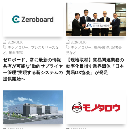
2026.08.06
2026.08.06
テクノロジー
,
プレスリリースな
テクノロジー
,
動向/展望
,
記者会
ど
,
動向/展望
見など
ゼロボード、常に最新の情報
【現地取材】貿易関連業務の
共有が可能な“動的サプライヤ
効率化目指す業界団体「日本
ー管理”実現する新システムの
貿易DX協会」が発足
提供開始へ