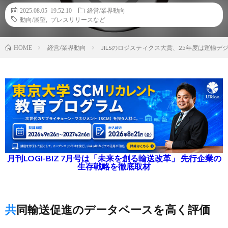
2025.08.05 19:52:10
経営/業界動向
動向/展望
,
プレスリリースなど
経営/業界動向
JILSのロジスティクス大賞、25年度は運輸デジ
HOME
月刊LOGI-BIZ 7月号は「未来を創る輸送改革」 先行企業の
生存戦略を徹底取材
共同輸送促進のデータベースを高く評価