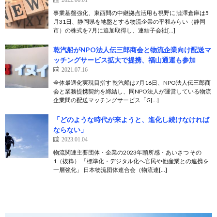
事業基盤強化、東西間の中継拠点活用も視野に 澁澤倉庫は5
月31日、静岡県を地盤とする物流企業の平和みらい（静岡
市）の株式を7月に追加取得し、連結子会社[…]
乾汽船がNPO法人伝三郎商会と物流企業向け配送マ
ッチングサービス拡大で提携、福山通運も参加
2021.07.16
全体最適化実現目指す 乾汽船は7月16日、NPO法人伝三郎商
会と業務提携契約を締結し、同NPO法人が運営している物流
企業間の配送マッチングサービス「G[…]
「どのような時代が来ようと、進化し続けなければ
ならない」
2023.01.04
物流関連主要団体・企業の2023年頭所感・あいさつ その
1（抜粋） 「標準化・デジタル化へ官民や他産業との連携を
一層強化」 日本物流団体連合会（物流連[…]