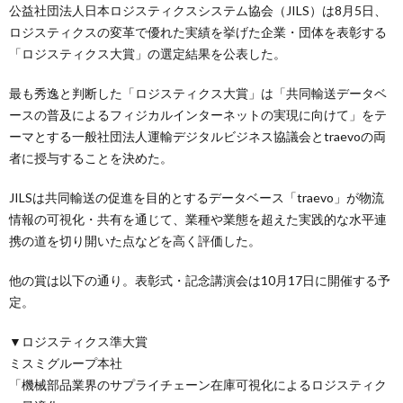
公益社団法人日本ロジスティクスシステム協会（JILS）は8月5日、
ロジスティクスの変革で優れた実績を挙げた企業・団体を表彰する
「ロジスティクス大賞」の選定結果を公表した。
最も秀逸と判断した「ロジスティクス大賞」は「共同輸送データベ
ースの普及によるフィジカルインターネットの実現に向けて」をテ
ーマとする一般社団法人運輸デジタルビジネス協議会とtraevoの両
者に授与することを決めた。
JILSは共同輸送の促進を目的とするデータベース「traevo」が物流
情報の可視化・共有を通じて、業種や業態を超えた実践的な水平連
携の道を切り開いた点などを高く評価した。
他の賞は以下の通り。表彰式・記念講演会は10月17日に開催する予
定。
▼ロジスティクス準大賞
ミスミグループ本社
「機械部品業界のサプライチェーン在庫可視化によるロジスティク