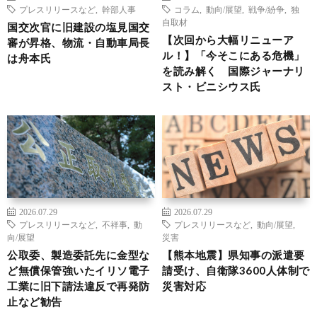
プレスリリースなど
,
幹部人事
コラム
,
動向/展望
,
戦争/紛争
,
独
自取材
国交次官に旧建設の塩見国交
【次回から大幅リニューア
審が昇格、物流・自動車局長
ル！】「今そこにある危機」
は舟本氏
を読み解く 国際ジャーナリ
スト・ビニシウス氏
2026.07.29
2026.07.29
プレスリリースなど
,
不祥事
,
動
プレスリリースなど
,
動向/展望
,
向/展望
災害
公取委、製造委託先に金型な
【熊本地震】県知事の派遣要
ど無償保管強いたイリソ電子
請受け、自衛隊3600人体制で
工業に旧下請法違反で再発防
災害対応
止など勧告