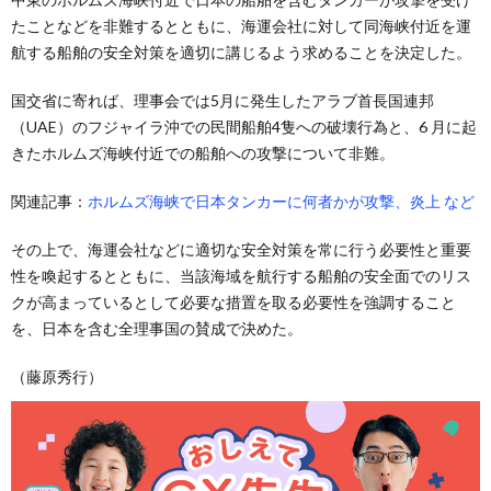
たことなどを非難するとともに、海運会社に対して同海峡付近を運
航する船舶の安全対策を適切に講じるよう求めることを決定した。
国交省に寄れば、理事会では5月に発生したアラブ首長国連邦
（UAE）のフジャイラ沖での民間船舶4隻への破壊行為と、6 月に起
きたホルムズ海峡付近での船舶への攻撃について非難。
関連記事：
ホルムズ海峡で日本タンカーに何者かが攻撃、炎上 など
その上で、海運会社などに適切な安全対策を常に行う必要性と重要
性を喚起するとともに、当該海域を航行する船舶の安全面でのリス
クが高まっているとして必要な措置を取る必要性を強調すること
を、日本を含む全理事国の賛成で決めた。
（藤原秀行）