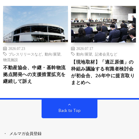
2026.07.23
2026.07.17
プレスリリースなど
,
動向/展望
,
動向/展望
,
記者会見など
物流施設
【現地取材】「適正原価」の
不動産協会、中継・基幹物流
枠組み議論する有識者検討会
拠点開発への支援措置拡充を
が初会合、26年中に提言取り
継続して訴え
まとめへ
Back to Top
メルマガ会員登録