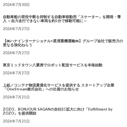
2026年7月30日
自動車船の荷役中断を抑制する自動車移動用「スケーター」を開発・導
入 ～自力走行できない車両を約5分で移動可能に～
2026年7月27日
【㈱ハナインターナショナル×星清重機運輸㈱】グループ会社で販売力の
更なる強化ねらう
2026年7月27日
東京ミッドタウン八重洲でロボット配送サービスを本格始動
2026年7月27日
上組／コンテナ物流最適化サービスを提供する スタートアップ企業
「OneStream株式会社」への出資のお知らせ
2026年7月21日
ZOZO、BONJOUR SAGANの自社EC拡大に向け「Fulfillment by
ZOZO」を提供開始
2026年7月21日