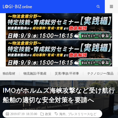
独自取材
物流施設/不動産
災害/事故/不祥事
テクノロジー/製品
IMOがホルムズ海峡攻撃など受け航行
船舶の適切な安全対策を要請へ
2019.07.19 18:35:00
政策
海外
,
プレスリリースなど