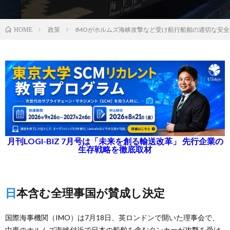
政策
IMOがホルムズ海峡攻撃など受け航行船舶の適切な安
HOME
月刊LOGI-BIZ 7月号は「未来を創る輸送改革」 先行企業の
生存戦略を徹底取材
日本含む全理事国が賛成し決定
国際海事機関（IMO）は7月18日、英ロンドンで開いた理事会で、
中東のホルムズ海峡付近で日本の船舶を含むタンカーが攻撃を受け