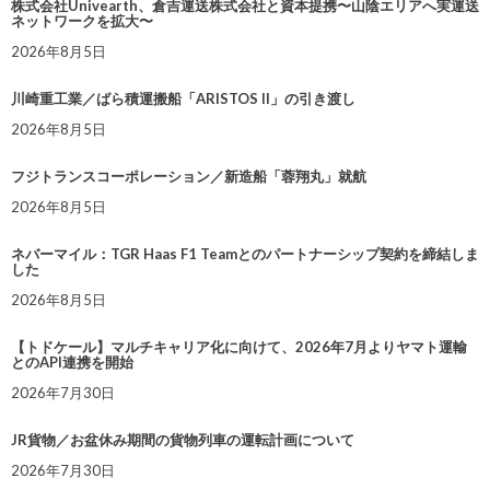
株式会社Univearth、倉吉運送株式会社と資本提携〜山陰エリアへ実運送
ネットワークを拡大〜
2026年8月5日
川崎重工業／ばら積運搬船「ARISTOS II」の引き渡し
2026年8月5日
フジトランスコーポレーション／新造船「蓉翔丸」就航
2026年8月5日
ネバーマイル：TGR Haas F1 Teamとのパートナーシップ契約を締結しま
した
2026年8月5日
【トドケール】マルチキャリア化に向けて、2026年7月よりヤマト運輸
とのAPI連携を開始
2026年7月30日
JR貨物／お盆休み期間の貨物列車の運転計画について
2026年7月30日