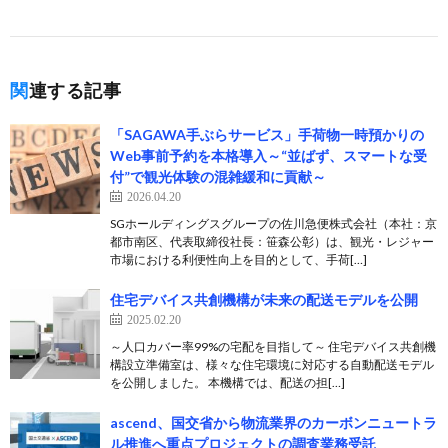
関連する記事
「SAGAWA手ぶらサービス」手荷物一時預かりの
Web事前予約を本格導入～“並ばず、スマートな受
付”で観光体験の混雑緩和に貢献～
2026.04.20
SGホールディングスグループの佐川急便株式会社（本社：京
都市南区、代表取締役社長：笹森公彰）は、観光・レジャー
市場における利便性向上を目的として、手荷[…]
住宅デバイス共創機構が未来の配送モデルを公開
2025.02.20
～人口カバー率99%の宅配を目指して～ 住宅デバイス共創機
構設立準備室は、様々な住宅環境に対応する自動配送モデル
を公開しました。 本機構では、配送の担[…]
ascend、国交省から物流業界のカーボンニュートラ
ル推進へ重点プロジェクトの調査業務受託