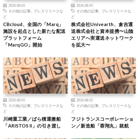
2026.08.05
2026.08.05
その他の記事
,
プレスリリースな
その他の記事
,
プレスリリースな
ど
ど
CBcloud、全国の「Marq」
株式会社Univearth、倉吉運
施設を起点とした新たな配送
送株式会社と資本提携〜山陰
プラットフォーム
エリアへ実運送ネットワーク
「MarqGO」開始
を拡大〜
2026.08.05
2026.08.05
その他の記事
,
プレスリリースな
その他の記事
,
プレスリリースな
ど
ど
川崎重工業／ばら積運搬船
フジトランスコーポレーショ
「ARISTOS II」の引き渡し
ン／新造船「蓉翔丸」就航