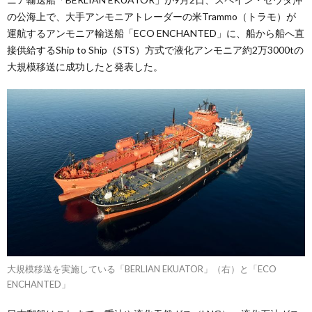
の公海上で、大手アンモニアトレーダーの米Trammo（トラモ）が
運航するアンモニア輸送船「ECO ENCHANTED」に、船から船へ直
接供給するShip to Ship（STS）方式で液化アンモニア約2万3000tの
大規模移送に成功したと発表した。
大規模移送を実施している「BERLIAN EKUATOR」（右）と「ECO
ENCHANTED」