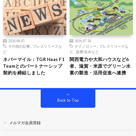
2026.08.05
2026.07.30
その他の記事
,
プレスリリースな
テクノロジー
,
プレスリリースな
ど
ど
,
提携/合弁など
ネバーマイル：TGR Haas F1
関西電力や大和ハウスなど6
Teamとのパートナーシップ
者、滋賀・米原でグリーン水
契約を締結しました
素の製造・活用促進へ連携
Back to Top
メルマガ会員登録