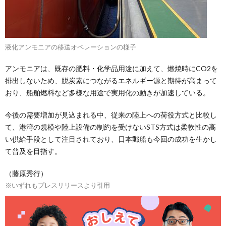
液化アンモニアの移送オペレーションの様子
アンモニアは、既存の肥料・化学品用途に加えて、燃焼時にCO2を
排出しないため、脱炭素につながるエネルギー源と期待が高まって
おり、船舶燃料など多様な用途で実用化の動きが加速している。
今後の需要増加が見込まれる中、従来の陸上への荷役方式と比較し
て、港湾の規模や陸上設備の制約を受けないSTS方式は柔軟性の高
い供給手段として注目されており、日本郵船も今回の成功を生かし
て普及を目指す。
（藤原秀行）
※いずれもプレスリリースより引用