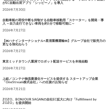
がEC自動出荷アプリ「シッピーノ」を導入
2026年7月30日
自動車船の荷役中断を抑制する自動車移動用「スケーター」を開発・導
入 ～自力走行できない車両を約5分で移動可能に～
2026年7月27日
【㈱ハナインターナショナル×星清重機運輸㈱】グループ会社で販売力の
更なる強化ねらう
2026年7月27日
東京ミッドタウン八重洲でロボット配送サービスを本格始動
2026年7月27日
上組／コンテナ物流最適化サービスを提供する スタートアップ企業
「OneStream株式会社」への出資のお知らせ
2026年7月21日
ZOZO、BONJOUR SAGANの自社EC拡大に向け「Fulfillment by
ZOZO」を提供開始