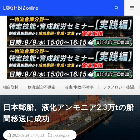
独自取材
物流施設/不動産
災害/事故/不祥事
テクノロジー/製品
日本郵船、液化アンモニア2.3万tの船
間移送に成功
2025.09.24 14:40:33
nocategory