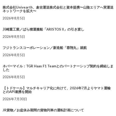
株式会社Univearth、倉吉運送株式会社と資本提携〜山陰エリアへ実運送
ネットワークを拡大〜
2026年8月5日
川崎重工業／ばら積運搬船「ARISTOS II」の引き渡し
2026年8月5日
フジトランスコーポレーション／新造船「蓉翔丸」就航
2026年8月5日
ネバーマイル：TGR Haas F1 Teamとのパートナーシップ契約を締結しま
した
2026年8月5日
【トドケール】マルチキャリア化に向けて、2026年7月よりヤマト運輸
とのAPI連携を開始
2026年7月30日
JR貨物／お盆休み期間の貨物列車の運転計画について