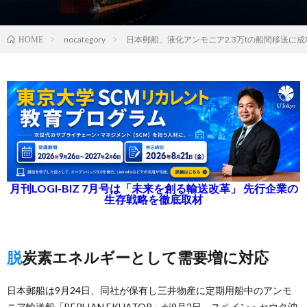
nocategory
日本郵船、液化アンモニア2.3万tの船間移送に成
HOME
月刊LOGI-BIZ 7月号は「未来を創る輸送改革」 先行企業の
生存戦略を徹底取材
脱炭素エネルギーとして需要増に対応
日本郵船は9月24日、同社が保有し三井物産に定期用船中のアンモ
ニア輸送船「BERLIAN EKUATOR」が9月2日、スペイン・セウタ沖