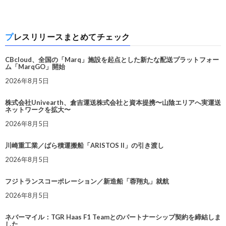
プレスリリースまとめてチェック
CBcloud、全国の「Marq」施設を起点とした新たな配送プラットフォー
ム「MarqGO」開始
2026年8月5日
株式会社Univearth、倉吉運送株式会社と資本提携〜山陰エリアへ実運送
ネットワークを拡大〜
2026年8月5日
川崎重工業／ばら積運搬船「ARISTOS II」の引き渡し
2026年8月5日
フジトランスコーポレーション／新造船「蓉翔丸」就航
2026年8月5日
ネバーマイル：TGR Haas F1 Teamとのパートナーシップ契約を締結しま
した