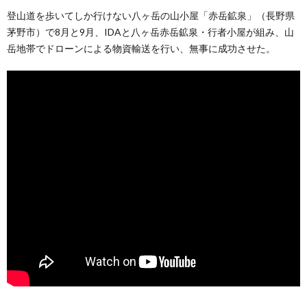
登山道を歩いてしか行けない八ヶ岳の山小屋「赤岳鉱泉」（長野県
茅野市）で8月と9月、IDAと八ヶ岳赤岳鉱泉・行者小屋が組み、山
岳地帯でドローンによる物資輸送を行い、無事に成功させた。