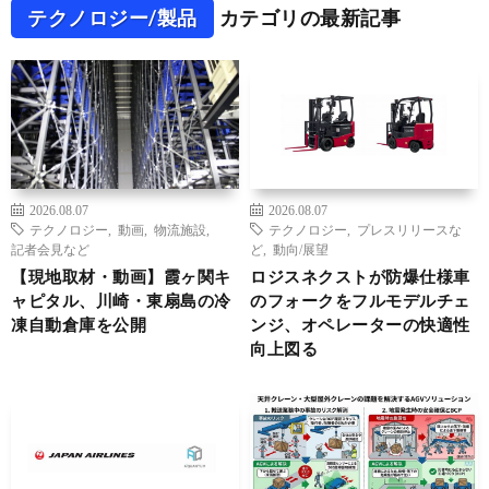
テクノロジー/製品
カテゴリの最新記事
2026.08.07
2026.08.07
テクノロジー
,
動画
,
物流施設
,
テクノロジー
,
プレスリリースな
記者会見など
ど
,
動向/展望
【現地取材・動画】霞ヶ関キ
ロジスネクストが防爆仕様車
ャピタル、川崎・東扇島の冷
のフォークをフルモデルチェ
凍自動倉庫を公開
ンジ、オペレーターの快適性
向上図る