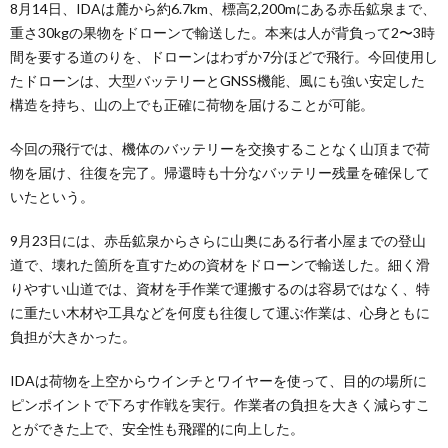
8月14日、IDAは麓から約6.7km、標高2,200mにある赤岳鉱泉まで、
重さ30kgの果物をドローンで輸送した。本来は人が背負って2〜3時
間を要する道のりを、ドローンはわずか7分ほどで飛行。今回使用し
たドローンは、大型バッテリーとGNSS機能、風にも強い安定した
構造を持ち、山の上でも正確に荷物を届けることが可能。
今回の飛行では、機体のバッテリーを交換することなく山頂まで荷
物を届け、往復を完了。帰還時も十分なバッテリー残量を確保して
いたという。
9月23日には、赤岳鉱泉からさらに山奥にある行者小屋までの登山
道で、壊れた箇所を直すための資材をドローンで輸送した。細く滑
りやすい山道では、資材を手作業で運搬するのは容易ではなく、特
に重たい木材や工具などを何度も往復して運ぶ作業は、心身ともに
負担が大きかった。
IDAは荷物を上空からウインチとワイヤーを使って、目的の場所に
ピンポイントで下ろす作戦を実行。作業者の負担を大きく減らすこ
とができた上で、安全性も飛躍的に向上した。