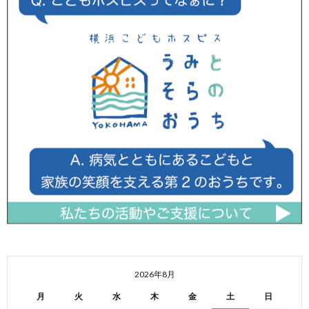
2026年8月
月
火
水
木
金
土
日