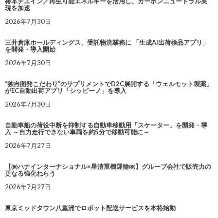
椿本チエイン／再生可能エネルギーを活用し、カーボンニュートラル実
現を加速
2026年7月30日
三井倉庫ホールディングス、受託物流業務に 「生成AI出荷検品アプリ」
を開発・導入開始
2026年7月30日
“独自開発こだわり”のサプリメントでD2C展開する「ウェルモット製薬」
がEC自動出荷アプリ「シッピーノ」を導入
2026年7月30日
自動車船の荷役中断を抑制する自動車移動用「スケーター」を開発・導
入 ～自力走行できない車両を約5分で移動可能に～
2026年7月27日
【㈱ハナインターナショナル×星清重機運輸㈱】グループ会社で販売力の
更なる強化ねらう
2026年7月27日
東京ミッドタウン八重洲でロボット配送サービスを本格始動