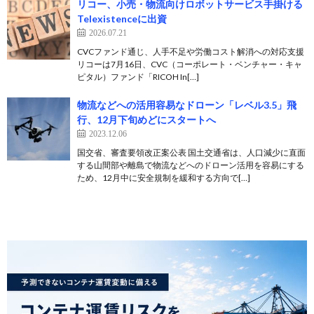
リコー、小売・物流向けロボットサービス手掛ける
Telexistenceに出資
2026.07.21
CVCファンド通じ、人手不足や労働コスト解消への対応支援
リコーは7月16日、CVC（コーポレート・ベンチャー・キャ
ピタル）ファンド「RICOH In[…]
物流などへの活用容易なドローン「レベル3.5」飛
行、12月下旬めどにスタートへ
2023.12.06
国交省、審査要領改正案公表 国土交通省は、人口減少に直面
する山間部や離島で物流などへのドローン活用を容易にする
ため、12月中に安全規制を緩和する方向で[…]