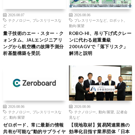
2026.08.07
2026.08.06
テクノロジー
,
プレスリリースな
プレスリリースなど
,
ロボット
,
ど
動向/展望
量子技術のエー・スター・ク
ROBO-HI、吊り下げ式クレー
ォンタム、JALエンジニアリ
ンに代わる超重量級
ングから航空機の故障予測分
200tAGVで「落下リスク」
析基盤構築を受託
解消と説明
2026.08.06
2026.08.06
テクノロジー
,
プレスリリースな
テクノロジー
,
動向/展望
,
記者会
ど
,
動向/展望
見など
ゼロボード、常に最新の情報
【現地取材】貿易関連業務の
共有が可能な“動的サプライヤ
効率化目指す業界団体「日本