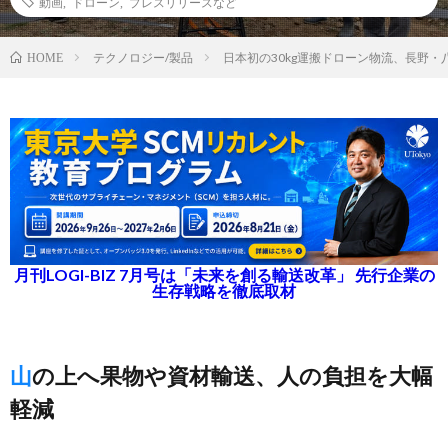
動画
,
ドローン
,
プレスリリースなど
テクノロジー/製品
日本初の30kg運搬ドローン物流、長野
HOME
月刊LOGI-BIZ 7月号は「未来を創る輸送改革」 先行企業の
生存戦略を徹底取材
山の上へ果物や資材輸送、人の負担を大幅
軽減