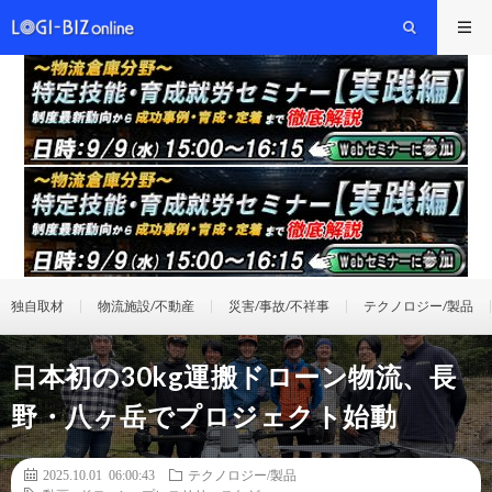
独自取材
物流施設/不動産
災害/事故/不祥事
テクノロジー/製品
日本初の30kg運搬ドローン物流、長
野・八ヶ岳でプロジェクト始動
2025.10.01 06:00:43
テクノロジー/製品