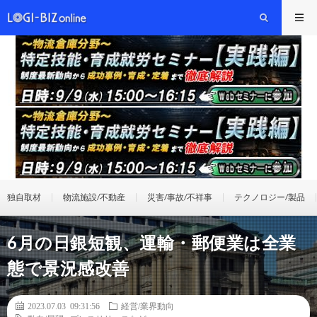
独自取材
物流施設/不動産
災害/事故/不祥事
テクノロジー/製品
6月の日銀短観、運輸・郵便業は全業
態で景況感改善
2023.07.03 09:31:56
経営/業界動向