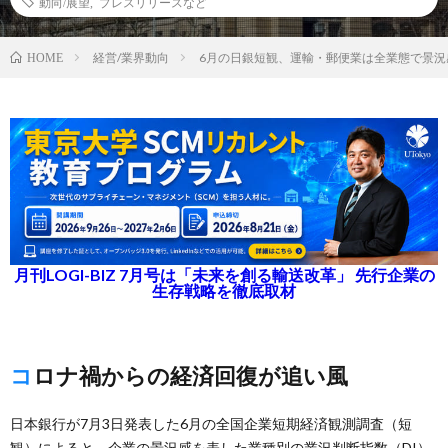
動向/展望
,
プレスリリースなど
経営/業界動向
6月の日銀短観、運輸・郵便業は全業態で景況
HOME
月刊LOGI-BIZ 7月号は「未来を創る輸送改革」 先行企業の
生存戦略を徹底取材
コロナ禍からの経済回復が追い風
日本銀行が7月3日発表した6月の全国企業短期経済観測調査（短
観）によると、企業の景況感を表した業種別の業況判断指数（DI）