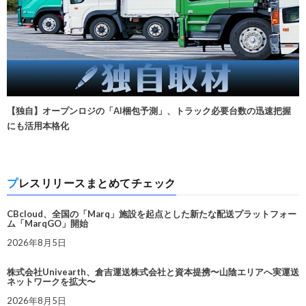
【独自】オープンロジの「AI梱包予測」、トラック必要台数の迅速把握
にも活用本格化
プレスリリースまとめてチェック
CBcloud、全国の「Marq」施設を起点とした新たな配送プラットフォー
ム「MarqGO」開始
2026年8月5日
株式会社Univearth、倉吉運送株式会社と資本提携〜山陰エリアへ実運送
ネットワークを拡大〜
2026年8月5日