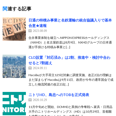
関連する記事
日通の特積み事業と名鉄運輸の統合協議入りで基本
合意★速報
2023.08.09
合弁事業体制を確立へ NIPPON EXPRESSホールディングス
（NXHD）と名古屋鉄道は8月9日、NXHDグループの日本通
運が手掛ける特積み事業と[…]
CLO設置「対応済み」は2割、推進中・検討中合わ
せると7割超え
2024.09.11
Hacobuが大手荷主125社対象に調査実施、改正2法の理解は
まだ深まらず Hacobuは9月11日、政府が今年の通常国会で成
立した物流関連の改正2法[…]
ニトリHD、島忠へのTOBを正式発表
2020.10.29
11月中旬めど開始、DCMHDと異例の争奪戦へ 家具・日用品
大手のニトリホールディングス（HD）は10月29日、首都圏