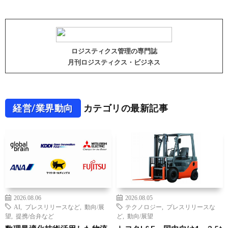
ロジスティクス管理の専門誌
月刊ロジスティクス・ビジネス
経営/業界動向
カテゴリの最新記事
2026.08.06
2026.08.05
AI
,
プレスリリースなど
,
動向/展
テクノロジー
,
プレスリリースな
望
,
提携/合弁など
ど
,
動向/展望