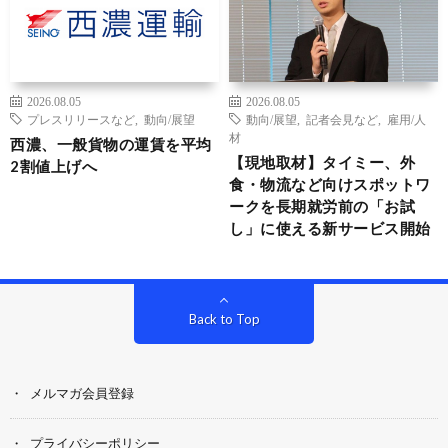
2026.08.05
2026.08.05
プレスリリースなど
,
動向/展望
動向/展望
,
記者会見など
,
雇用/人
材
西濃、一般貨物の運賃を平均
【現地取材】タイミー、外
2割値上げへ
食・物流など向けスポットワ
ークを長期就労前の「お試
し」に使える新サービス開始
Back to Top
メルマガ会員登録
プライバシーポリシー