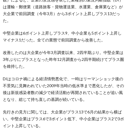
は運輸・郵便業（道路旅客・貨物運送業、水運業、倉庫業など）が
大企業で前回調査（今年3月）から3ポイント上昇しプラス13だっ
た。
中堅企業は6ポイント上昇しプラス9、中小企業も5ポイント上昇し
マイナス1だった。全ての業態で前回調査から改善した。
改善したのは大企業が今年3月調査以来、2四半期ぶり。中堅企業は
3年ぶりにプラスとなった昨年12月調査から2四半期続けてプラス圏
を維持した。
DIはコロナ禍による経済情勢悪化で、一時はリーマンショック後の
不景気に見舞われていた2009年当時の低水準まで悪化したが、その
後は新規感染者数の減少で経済活動が再開されていることが追い風
となり、総じて持ち直しの基調が続いている。
先行きの見方に関しては、大企業がプラス13で6月の結果から横ば
い。中堅企業はプラス6で3ポイント低下、中小企業はプラス2で3ポ
イント上昇している。