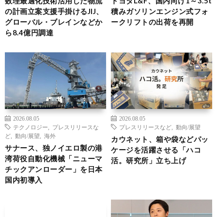
数理最適化技術活用した物流
トヨタL&F、国内向け1～3.5t
の計画立案支援手掛けるJIJ、
積みガソリンエンジン式フォ
グローバル・ブレインなどか
ークリフトの出荷を再開
ら8.4億円調達
2026.08.05
2026.08.05
テクノロジー
,
プレスリリースな
プレスリリースなど
,
動向/展望
ど
,
動向/展望
,
海外
カウネット、箱や袋などパッ
サナース、独ノイエロ製の港
ケージを活躍させる「ハコ
湾荷役自動化機械「ニューマ
活。研究所」立ち上げ
チックアンローダー」を日本
国内初導入