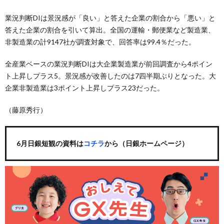
業況判断DIは景況感が「良い」と答えた企業の割合から「悪い」と
答えた企業の割合を引いて算出。全国の運輸・郵便業など製造業、
非製造業の計9147社が調査対象で、回答率は99.4％だった。
全産業ベースの業況判断DIは大企業製造業が前回調査から4ポイン
ト上昇しプラス5。景況感が改善したのは7四半期ぶりとなった。大
企業非製造業は3ポイント上昇しプラス23だった。
（藤原秀行）
6月日銀短観の資料は
コチラ
から（日銀ホームページ）