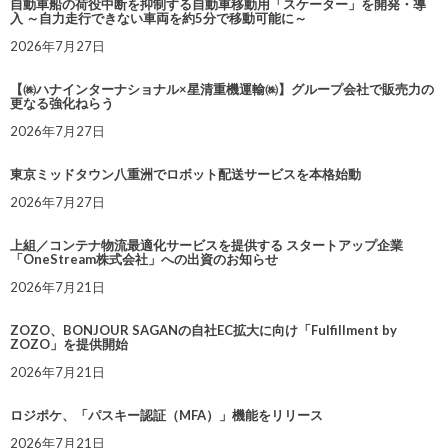
自動車船の荷役中断を抑制する自動車移動用「スケーター」を開発・導
入 ～自力走行できない車両を約5分で移動可能に～
2026年7月27日
【㈱ハナインターナショナル×星清重機運輸㈱】グループ会社で販売力の
更なる強化ねらう
2026年7月27日
東京ミッドタウン八重洲でロボット配送サービスを本格始動
2026年7月27日
上組／コンテナ物流最適化サービスを提供する スタートアップ企業
「OneStream株式会社」への出資のお知らせ
2026年7月21日
ZOZO、BONJOUR SAGANの自社EC拡大に向け「Fulfillment by
ZOZO」を提供開始
2026年7月21日
ロジポケ、「パスキー認証（MFA）」機能をリリース
2026年7月21日