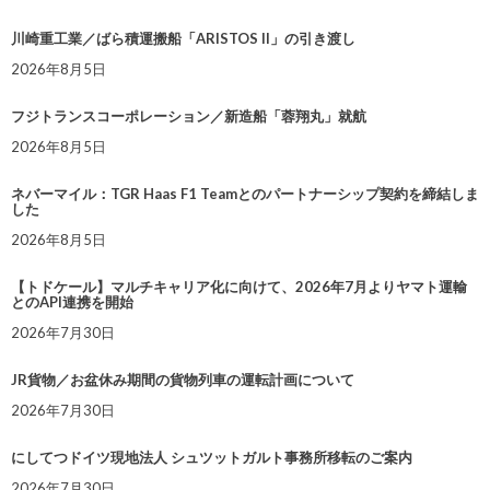
川崎重工業／ばら積運搬船「ARISTOS II」の引き渡し
2026年8月5日
フジトランスコーポレーション／新造船「蓉翔丸」就航
2026年8月5日
ネバーマイル：TGR Haas F1 Teamとのパートナーシップ契約を締結しま
した
2026年8月5日
【トドケール】マルチキャリア化に向けて、2026年7月よりヤマト運輸
とのAPI連携を開始
2026年7月30日
JR貨物／お盆休み期間の貨物列車の運転計画について
2026年7月30日
にしてつドイツ現地法人 シュツットガルト事務所移転のご案内
2026年7月30日