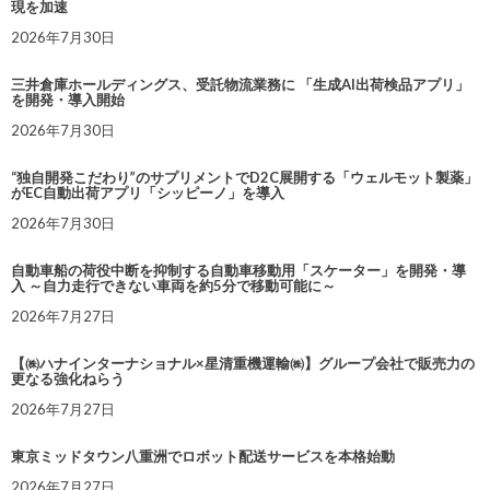
現を加速
2026年7月30日
三井倉庫ホールディングス、受託物流業務に 「生成AI出荷検品アプリ」
を開発・導入開始
2026年7月30日
“独自開発こだわり”のサプリメントでD2C展開する「ウェルモット製薬」
がEC自動出荷アプリ「シッピーノ」を導入
2026年7月30日
自動車船の荷役中断を抑制する自動車移動用「スケーター」を開発・導
入 ～自力走行できない車両を約5分で移動可能に～
2026年7月27日
【㈱ハナインターナショナル×星清重機運輸㈱】グループ会社で販売力の
更なる強化ねらう
2026年7月27日
東京ミッドタウン八重洲でロボット配送サービスを本格始動
2026年7月27日