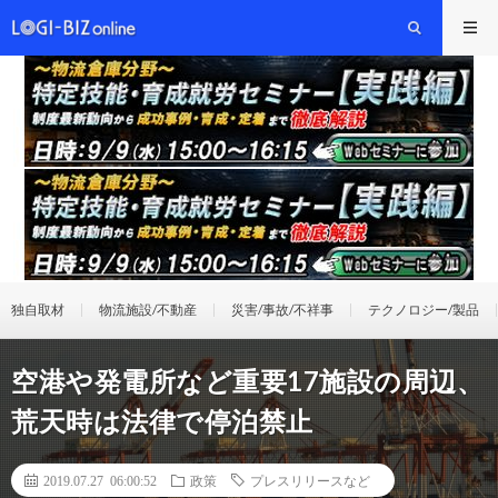
独自取材
物流施設/不動産
災害/事故/不祥事
テクノロジー/製品
空港や発電所など重要17施設の周辺、
荒天時は法律で停泊禁止
2019.07.27 06:00:52
政策
プレスリリースなど