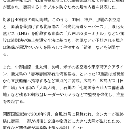
が流され、衝突するトラブルを防ぐための規制内容を発表した。
対象は40施設の周辺海域。このうち、羽田、神戸、那覇の各空港
と、原油を荷揚げする北海道の「出光北海道シーバース」、液化天
然ガス（LNG）を貯蔵する青森の「八戸LNGターミナル」など17施
設は港則法や海上交通安全法に基づき、強風などが予想される場合
は海保が周辺でいかりを降ろして停泊する「錨泊」などを制限す
る。
また、中部国際、北九州、長崎、米子の各空港や東京湾アクアライ
ン、鹿児島の「志布志国家石油備蓄基地」といった13施設は巡視船
から直接船舶へ指導するなど重点的に警戒。広島の「広島ガス廿日
市工場」や山口の「大島大橋」、石川の「七尾国家石油ガス備蓄基
地」など残る10施設はレーダーやカメラなどで監視を強化し、注意
を喚起する。
関西国際空港で2018年9月、台風21号に見舞われ、タンカーが連絡
橋に衝突、一部が損壊し交通や物流どに大きな支障が生じたため、
海保など関係者が再発防止策を検討していた。