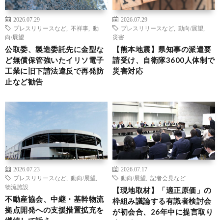
2026.07.29
2026.07.29
プレスリリースなど
,
不祥事
,
動
プレスリリースなど
,
動向/展望
,
向/展望
災害
公取委、製造委託先に金型な
【熊本地震】県知事の派遣要
ど無償保管強いたイリソ電子
請受け、自衛隊3600人体制で
工業に旧下請法違反で再発防
災害対応
止など勧告
2026.07.23
2026.07.17
プレスリリースなど
,
動向/展望
,
動向/展望
,
記者会見など
物流施設
【現地取材】「適正原価」の
不動産協会、中継・基幹物流
枠組み議論する有識者検討会
拠点開発への支援措置拡充を
が初会合、26年中に提言取り