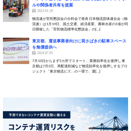
ルや関係者共有を提案
2023.01.20
物流連が官民懇談会の分科会で発表 日本物流団体連合会（物
流連）は1月19日、国土交通、経済産業、農林水産の3省が同
日開催した「官民物流標準化懇談会」の[…]
東京都、運送事業者向けに荷さばきの駐車スペース
を無償提供へ
2024.07.05
7月10日からまず5カ所でスタート、業務効率化を後押し 東
京都は7月3日、再配達削減など物流効率化を後押しするプロ
ジェクト「東京物流ビズ」の一環で、運[…]