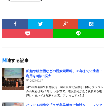
関連する記事
船舶や航空機などの脱炭素燃料、35年までに生産・
利用を4倍に拡大
2025.09.17
初の国際会議で目標設定、製造現場で活用も 日本とブラジル
の両政府は9月15日、大阪市で、環境負荷が低く脱炭素を後
押しするバイオ燃料や水素、アンモニアと[…]
パレット標準化「まず業界単位で検討を」、レンタ