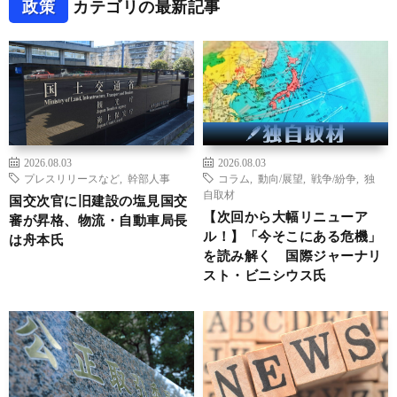
政策
カテゴリの最新記事
2026.08.03
2026.08.03
プレスリリースなど
,
幹部人事
コラム
,
動向/展望
,
戦争/紛争
,
独
自取材
国交次官に旧建設の塩見国交
【次回から大幅リニューア
審が昇格、物流・自動車局長
ル！】「今そこにある危機」
は舟本氏
を読み解く 国際ジャーナリ
スト・ビニシウス氏