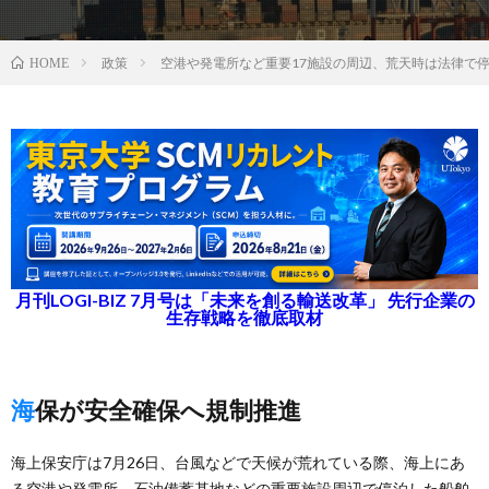
政策
空港や発電所など重要17施設の周辺、荒天時は法律で
HOME
月刊LOGI-BIZ 7月号は「未来を創る輸送改革」 先行企業の
生存戦略を徹底取材
海保が安全確保へ規制推進
海上保安庁は7月26日、台風などで天候が荒れている際、海上にあ
る空港や発電所、石油備蓄基地などの重要施設周辺で停泊した船舶