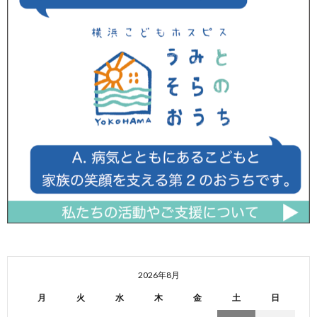
2026年8月
月
火
水
木
金
土
日