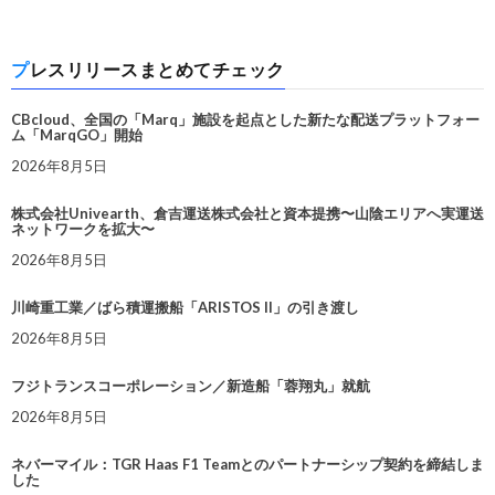
プレスリリースまとめてチェック
CBcloud、全国の「Marq」施設を起点とした新たな配送プラットフォー
ム「MarqGO」開始
2026年8月5日
株式会社Univearth、倉吉運送株式会社と資本提携〜山陰エリアへ実運送
ネットワークを拡大〜
2026年8月5日
川崎重工業／ばら積運搬船「ARISTOS II」の引き渡し
2026年8月5日
フジトランスコーポレーション／新造船「蓉翔丸」就航
2026年8月5日
ネバーマイル：TGR Haas F1 Teamとのパートナーシップ契約を締結しま
した