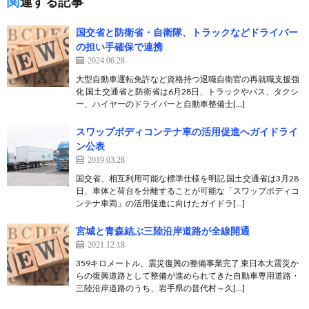
関連する記事
国交省と防衛省・自衛隊、トラックなどドライバー
の担い手確保で連携
2024.06.28
大型自動車運転免許など資格持つ退職自衛官の再就職支援強
化 国土交通省と防衛省は6月28日、トラックやバス、タクシ
ー、ハイヤーのドライバーと自動車整備士[…]
スワップボディコンテナ車の活用促進へガイドライ
ン公表
2019.03.28
国交省、相互利用可能な標準仕様を明記 国土交通省は3月28
日、車体と荷台を分離することが可能な「スワップボディコ
ンテナ車両」の活用促進に向けたガイドラ[…]
宮城と青森結ぶ三陸沿岸道路が全線開通
2021.12.18
359キロメートル、震災復興の整備事業完了 東日本大震災か
らの復興道路として整備が進められてきた自動車専用道路・
三陸沿岸道路のうち、岩手県の普代村～久[…]