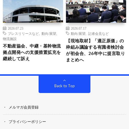
2026.07.23
2026.07.17
プレスリリースなど
,
動向/展望
,
動向/展望
,
記者会見など
物流施設
【現地取材】「適正原価」の
不動産協会、中継・基幹物流
枠組み議論する有識者検討会
拠点開発への支援措置拡充を
が初会合、26年中に提言取り
継続して訴え
まとめへ
Back to Top
メルマガ会員登録
プライバシーポリシー