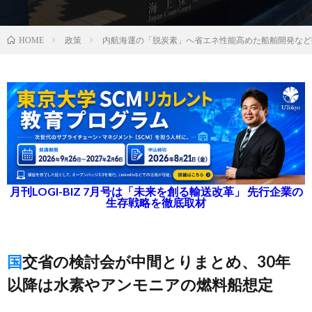
政策
内航海運の「脱炭素」へ省エネ性能高めた船舶開発など
HOME
月刊LOGI-BIZ 7月号は「未来を創る輸送改革」 先行企業の
生存戦略を徹底取材
国交省の検討会が中間とりまとめ、30年
以降は水素やアンモニアの燃料船想定