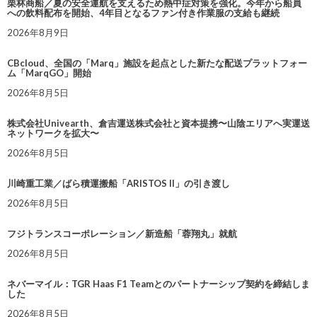
栗林商船／夏の安全運航を支えるため熱中症対策を強化。今年から船員
への飲料配布を開始、4年目となるファン付き作業服の支給も継続
2026年8月9日
CBcloud、全国の「Marq」施設を起点とした新たな配送プラットフォー
ム「MarqGO」開始
2026年8月5日
株式会社Univearth、倉吉運送株式会社と資本提携〜山陰エリアへ実運送
ネットワークを拡大〜
2026年8月5日
川崎重工業／ばら積運搬船「ARISTOS II」の引き渡し
2026年8月5日
フジトランスコーポレーション／新造船「蓉翔丸」就航
2026年8月5日
ネバーマイル：TGR Haas F1 Teamとのパートナーシップ契約を締結しま
した
2026年8月5日