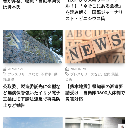
審が昇格、物流・自動車局長
ル！】「今そこにある危機」
は舟本氏
を読み解く 国際ジャーナリ
スト・ビニシウス氏
2026.07.29
2026.07.29
プレスリリースなど
,
不祥事
,
動
プレスリリースなど
,
動向/展望
,
向/展望
災害
公取委、製造委託先に金型な
【熊本地震】県知事の派遣要
ど無償保管強いたイリソ電子
請受け、自衛隊3600人体制で
工業に旧下請法違反で再発防
災害対応
止など勧告