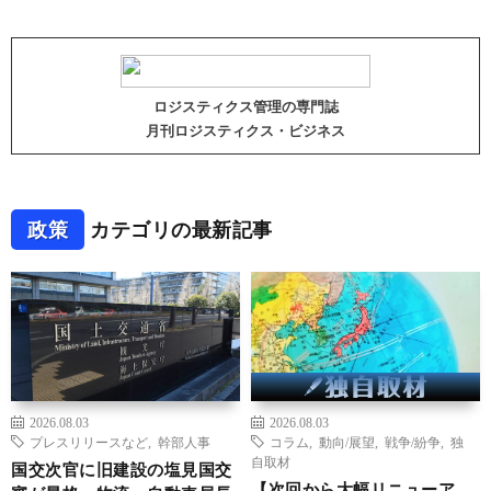
ロジスティクス管理の専門誌
月刊ロジスティクス・ビジネス
政策
カテゴリの最新記事
2026.08.03
2026.08.03
プレスリリースなど
,
幹部人事
コラム
,
動向/展望
,
戦争/紛争
,
独
自取材
国交次官に旧建設の塩見国交
【次回から大幅リニューア