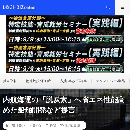
独自取材
物流施設/不動産
災害/事故/不祥事
テクノロジー/製品
内航海運の「脱炭素」へ省エネ性能高
めた船舶開発など提言
2021.08.31 06:00:25
政策
動向/展望