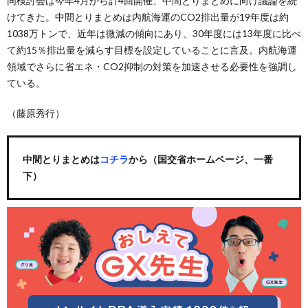
同検討会は今年4月から計4回開催、中間とりまとめに向け議論を続
けてきた。中間とりまとめは内航海運のCO2排出量が19年度は約
1038万トンで、近年は微減の傾向にあり、30年度には13年度に比べ
て約15％排出量を減らす目標を設定していることに言及。内航海運
領域でさらに省エネ・CO2抑制の対策を加速させる必要性を強調し
ている。
（藤原秀行）
中間とりまとめは
コチラ
から（国交省ホームページ、一番
下）