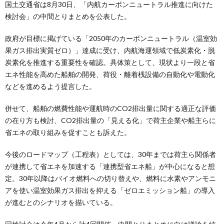
国土交通省は8月30日、「内航カーボンニュートラル推進に向けた
検討会」の中間とりまとめを公表した。
政府が目標に掲げている「2050年のカーボンニュートラル（温室効
果ガス排出実質ゼロ）」達成に受け、内航海運領域で低炭素化・脱
炭素化を推進する重要性を確認。具体策として、現状より一段と省
エネ性能を高めた船舶の開発、荷役・離着桟設備の自動化や電動化
などを進めるよう提言した。
併せて、船舶の燃費性能や運航時のCO2排出量に関する適正な評価
の在り方も検討、CO2排出量の「見える化」で荷主企業や船主らに
省エネの取り組みを促すことも訴えた。
今後のロードマップ（工程表）としては、30年までは荷主ら関係者
が連携して省エネを加速する「連携型省エネ船」が中心になると想
定。30年以降はバイオ燃料への切り替えや、燃料に水素やアンモニ
アを使い温室効果ガス排出を抑える「ゼロエミッション船」の導入
が進むとのシナリオを描いている。