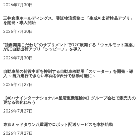
2026年7月30日
三井倉庫ホールディングス、受託物流業務に 「生成AI出荷検品アプリ」
を開発・導入開始
2026年7月30日
“独自開発こだわり”のサプリメントでD2C展開する「ウェルモット製薬」
がEC自動出荷アプリ「シッピーノ」を導入
2026年7月30日
自動車船の荷役中断を抑制する自動車移動用「スケーター」を開発・導
入 ～自力走行できない車両を約5分で移動可能に～
2026年7月27日
【㈱ハナインターナショナル×星清重機運輸㈱】グループ会社で販売力の
更なる強化ねらう
2026年7月27日
東京ミッドタウン八重洲でロボット配送サービスを本格始動
2026年7月27日