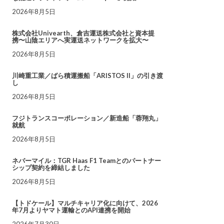
2026年8月5日
株式会社Univearth、倉吉運送株式会社と資本提
携〜山陰エリアへ実運送ネットワークを拡大〜
2026年8月5日
川崎重工業／ばら積運搬船「ARISTOS II」の引き渡
し
2026年8月5日
フジトランスコーポレーション／新造船「蓉翔丸」
就航
2026年8月5日
ネバーマイル：TGR Haas F1 Teamとのパートナー
シップ契約を締結しました
2026年8月5日
【トドケール】マルチキャリア化に向けて、2026
年7月よりヤマト運輸とのAPI連携を開始
2026年7月30日