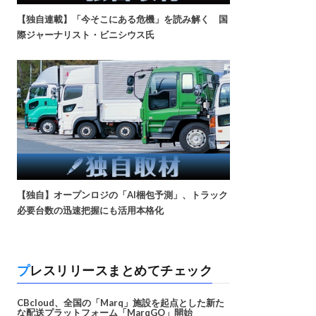
【独自連載】「今そこにある危機」を読み解く 国
際ジャーナリスト・ビニシウス氏
【独自】オープンロジの「AI梱包予測」、トラック
必要台数の迅速把握にも活用本格化
プレスリリースまとめてチェック
CBcloud、全国の「Marq」施設を起点とした新た
な配送プラットフォーム「MarqGO」開始