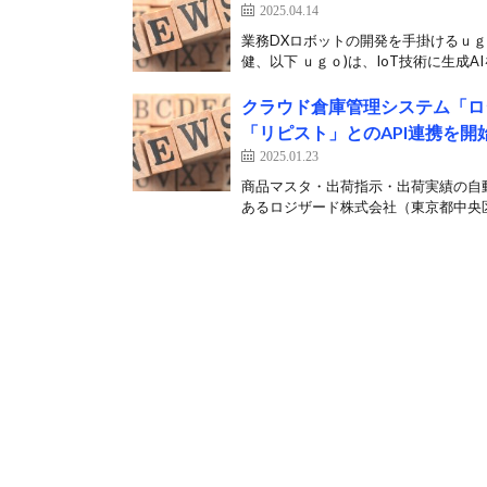
2025.04.14
業務DXロボットの開発を手掛けるｕｇ
健、以下 ｕｇｏ)は、IoT技術に生成AIを
クラウド倉庫管理システム「ロ
「リピスト」とのAPI連携を開
2025.01.23
商品マスタ・出荷指示・出荷実績の自
あるロジザード株式会社（東京都中央区