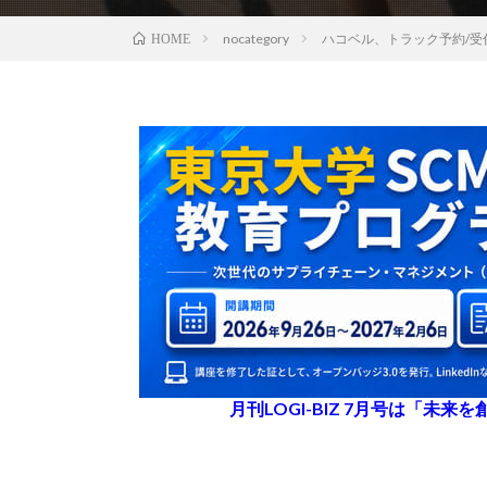
nocategory
ハコベル、トラック予約/
HOME
月刊LOGI-BIZ 7月号は「未