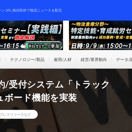
ーン,3PL,独自取材で物流ニュースを配信
事
テクノロジー/製品
雇用/人材
経営/業界動向
データ/
約/受付システム「トラック
ュボード機能を実装
プレスリリースなど