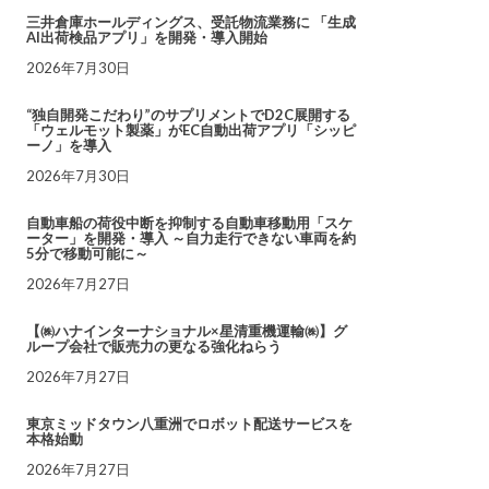
三井倉庫ホールディングス、受託物流業務に 「生成
AI出荷検品アプリ」を開発・導入開始
2026年7月30日
“独自開発こだわり”のサプリメントでD2C展開する
「ウェルモット製薬」がEC自動出荷アプリ「シッピ
ーノ」を導入
2026年7月30日
自動車船の荷役中断を抑制する自動車移動用「スケ
ーター」を開発・導入 ～自力走行できない車両を約
5分で移動可能に～
2026年7月27日
【㈱ハナインターナショナル×星清重機運輸㈱】グ
ループ会社で販売力の更なる強化ねらう
2026年7月27日
東京ミッドタウン八重洲でロボット配送サービスを
本格始動
2026年7月27日