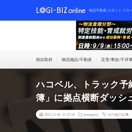
物流不動産,ロボット,ドロ
独自取材
物流施設/不動産
災害/事故/不祥
ハコベル、トラック予
簿」に拠点横断ダッシ
2025.11.04 21:32:18
nocategory
その他の記事
,