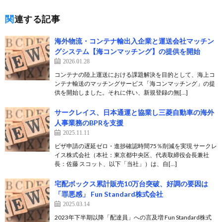
関連する記事
海外物流・コンテナ輸出入企業と運送会社マッチン
グシステム【海コンマッチング】の提供を開始
2026.01.28
コンテナの陸上運送における課題解決を目的として、海上コ
ンテナ輸送のマッチングサービス「海コンマッチング」の提
供を開始しました。それに伴い、新規登録の無[…]
サークレイス、日本通運と協業し三菱自動車の海外
人事業務のBPRを支援
2025.11.11
ビザ申請の遅延ゼロ・進捗確認時間75％削減を実現 サークレ
イス株式会社（本社：東京都中央区、代表取締役会長兼社
長：佐藤 スコット、以下「当社」）は、自[…]
宅配ボックス累計販売10万台突破、好調の要因は
「罪悪感」 Fun Standard株式会社
2025.03.14
2023年下半期以降「配達員」への言及増 Fun Standard株式