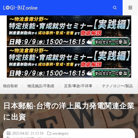
独自取材
物流施設/不動産
災害/事故/不祥事
テクノロジー/製品
日本郵船-台湾の洋上風力発電関連企業
に出資
2025.04.02 21:15:16
nocategory