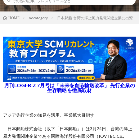
その他の記事
,
プレスリリースなど
nocategory
日本郵船-台湾の洋上風力発電関連企業に出資
HOME
月刊LOGI-BIZ 7月号は「未来を創る輸送改革」 先行企業の
生存戦略を徹底取材
アジア先行企業の知見を活用、事業拡大目指す
日本郵船株式会社（以下「日本郵船」）は3月24日、台湾の洋上
風力発電関連企業である國際海洋股份有限公司（IOVTEC Co.,