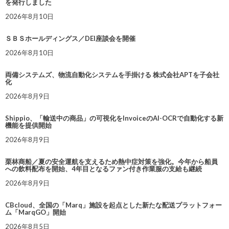
を発行しました
2026年8月10日
ＳＢＳホールディングス／DEI座談会を開催
2026年8月10日
両備システムズ、物流自動化システムを手掛ける 株式会社APTを子会社
化
2026年8月9日
Shippio、「輸送中の商品」の可視化をInvoiceのAI-OCRで自動化する新
機能を提供開始
2026年8月9日
栗林商船／夏の安全運航を支えるため熱中症対策を強化。今年から船員
への飲料配布を開始、4年目となるファン付き作業服の支給も継続
2026年8月9日
CBcloud、全国の「Marq」施設を起点とした新たな配送プラットフォー
ム「MarqGO」開始
2026年8月5日