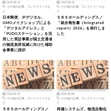
2026.08.10
2026.08.10
その他の記事
,
プレスリリースな
その他の記事
,
プレスリリースな
ど
ど
日本郵便、JPデジタル、
ＳＢＳホールディングス／
GMOメイクショップによる
「統合報告書（Integrated
「デジタルアドレス」と
report）2026」を発行しま
「PUDOステーション」を活
した
用した実証事業が国土交通省
の物流負荷低減に向けた補助
金事業に採択
2026.08.10
2026.08.09
その他の記事
,
プレスリリースな
その他の記事
,
プレスリリースな
ど
ど
ＳＢＳホールディングス／
両備システムズ、物流自動化