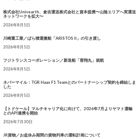
株式会社Univearth、倉吉運送株式会社と資本提携〜山陰エリアへ実運送
ネットワークを拡大〜
2026年8月5日
川崎重工業／ばら積運搬船「ARISTOS II」の引き渡し
2026年8月5日
フジトランスコーポレーション／新造船「蓉翔丸」就航
2026年8月5日
ネバーマイル：TGR Haas F1 Teamとのパートナーシップ契約を締結しま
した
2026年8月5日
【トドケール】マルチキャリア化に向けて、2026年7月よりヤマト運輸
とのAPI連携を開始
2026年7月30日
JR貨物／お盆休み期間の貨物列車の運転計画について