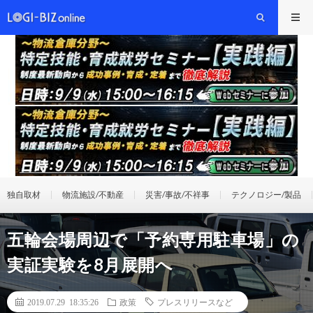
独自取材
物流施設/不動産
災害/事故/不祥事
テクノロジー/製品
五輪会場周辺で「予約専用駐車場」の
実証実験を8月展開へ
2019.07.29 18:35:26
政策
プレスリリースなど