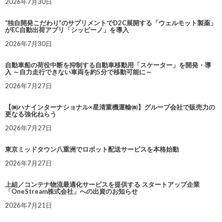
2026年7月30日
“独自開発こだわり”のサプリメントでD2C展開する「ウェルモット製薬」
がEC自動出荷アプリ「シッピーノ」を導入
2026年7月30日
自動車船の荷役中断を抑制する自動車移動用「スケーター」を開発・導
入 ～自力走行できない車両を約5分で移動可能に～
2026年7月27日
【㈱ハナインターナショナル×星清重機運輸㈱】グループ会社で販売力の
更なる強化ねらう
2026年7月27日
東京ミッドタウン八重洲でロボット配送サービスを本格始動
2026年7月27日
上組／コンテナ物流最適化サービスを提供する スタートアップ企業
「OneStream株式会社」への出資のお知らせ
2026年7月21日