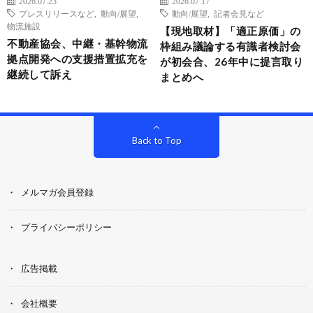
2026.07.23
2026.07.17
プレスリリースなど
,
動向/展望
,
動向/展望
,
記者会見など
物流施設
【現地取材】「適正原価」の
不動産協会、中継・基幹物流
枠組み議論する有識者検討会
拠点開発への支援措置拡充を
が初会合、26年中に提言取り
継続して訴え
まとめへ
Back to Top
メルマガ会員登録
プライバシーポリシー
広告掲載
会社概要