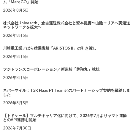
ム「MarqGO」開始
2026年8月5日
株式会社Univearth、倉吉運送株式会社と資本提携〜山陰エリアへ実運送
ネットワークを拡大〜
2026年8月5日
川崎重工業／ばら積運搬船「ARISTOS II」の引き渡し
2026年8月5日
フジトランスコーポレーション／新造船「蓉翔丸」就航
2026年8月5日
ネバーマイル：TGR Haas F1 Teamとのパートナーシップ契約を締結しま
した
2026年8月5日
【トドケール】マルチキャリア化に向けて、2026年7月よりヤマト運輸
とのAPI連携を開始
2026年7月30日