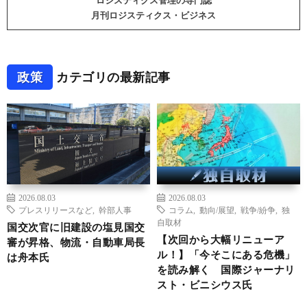
ロジスティクス管理の専門誌
月刊ロジスティクス・ビジネス
政策
カテゴリの最新記事
2026.08.03
2026.08.03
プレスリリースなど
,
幹部人事
コラム
,
動向/展望
,
戦争/紛争
,
独
自取材
国交次官に旧建設の塩見国交
【次回から大幅リニューア
審が昇格、物流・自動車局長
ル！】「今そこにある危機」
は舟本氏
を読み解く 国際ジャーナリ
スト・ビニシウス氏