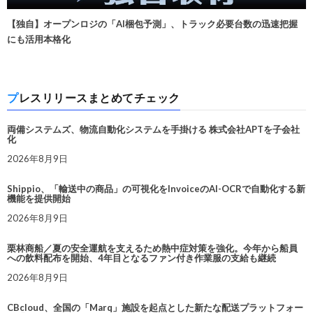
【独自】オープンロジの「AI梱包予測」、トラック必要台数の迅速把握
にも活用本格化
プレスリリースまとめてチェック
両備システムズ、物流自動化システムを手掛ける 株式会社APTを子会社
化
2026年8月9日
Shippio、「輸送中の商品」の可視化をInvoiceのAI-OCRで自動化する新
機能を提供開始
2026年8月9日
栗林商船／夏の安全運航を支えるため熱中症対策を強化。今年から船員
への飲料配布を開始、4年目となるファン付き作業服の支給も継続
2026年8月9日
CBcloud、全国の「Marq」施設を起点とした新たな配送プラットフォー