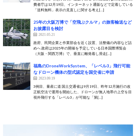
費者庁は12月19日、インターネット通販などで定着している
「送料無料」表示の見直しに関する考え[…]
25年の大阪万博で「空飛ぶクルマ」の旅客輸送など
お披露目を検討
2021.05.21
政府、民間企業と作業部会を近く設置、法整備の内容など詰
めへ 政府は2025年の開催を予定している日本国際博覧会
（大阪・関西万博）で、垂直に離発着し滑走[…]
福島のDroneWorkSystem、「レベル3」飛行可能
なドローン機体の型式認定を国交省に申請
2023.09.19
3例目、量産に道 国土交通省は9月19日、昨年12月施行の改
正航空法で運用を開始した、ドローンが無人地帯の上空を目
視外飛行する「レベル3」が可能な「第[…]