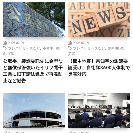
2026.07.29
2026.07.29
プレスリリースなど
,
不祥事
,
動
プレスリリースなど
,
動向/展望
,
向/展望
災害
公取委、製造委託先に金型な
【熊本地震】県知事の派遣要
ど無償保管強いたイリソ電子
請受け、自衛隊3600人体制で
工業に旧下請法違反で再発防
災害対応
止など勧告