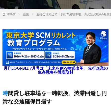
政策
五輪会場周辺で「予約専用駐車場」の実証実験を8月展
HOME
月刊LOGI-BIZ 7月号は「未来を創る輸送改革」 先行企業の
生存戦略を徹底取材
時間貸し駐車場を一時転換、渋滞回避し円
滑な交通確保目指す