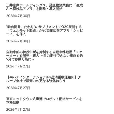
三井倉庫ホールディングス、受託物流業務に 「生成
AI出荷検品アプリ」を開発・導入開始
2026年7月30日
“独自開発こだわり”のサプリメントでD2C展開する
「ウェルモット製薬」がEC自動出荷アプリ「シッピ
ーノ」を導入
2026年7月30日
自動車船の荷役中断を抑制する自動車移動用「スケ
ーター」を開発・導入 ～自力走行できない車両を約
5分で移動可能に～
2026年7月27日
【㈱ハナインターナショナル×星清重機運輸㈱】グ
ループ会社で販売力の更なる強化ねらう
2026年7月27日
東京ミッドタウン八重洲でロボット配送サービスを
本格始動
2026年7月27日