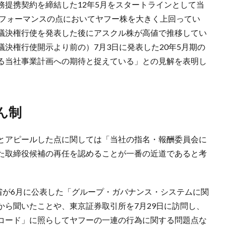
務提携契約を締結した12年5月をスタートラインとして当
パフォーマンスの点においてヤフー株を大きく上回ってい
議決権行使を発表した後にアスクル株が高値で推移してい
決権行使開示より前の）7月3日に発表した20年5月期の
る当社事業計画への期待と捉えている」との見解を表明し
ん制
とアピールした点に関しては「当社の指名・報酬委員会に
た取締役候補の再任を認めることが一番の近道であると考
省が6月に公表した「グループ・ガバナンス・システムに関
から聞いたことや、東京証券取引所を7月29日に訪問し、
コード」に照らしてヤフーの一連の行為に関する問題点な