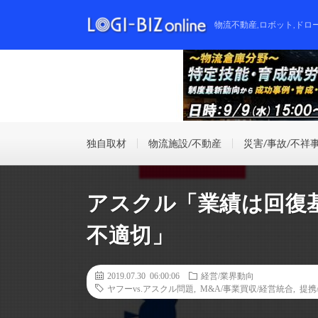
物流不動産,ロボット,ドロ
独自取材
物流施設/不動産
災害/事故/不祥
アスクル「業績は回復
不適切」
2019.07.30 06:00:06
経営/業界動向
ヤフーvs.アスクル問題
,
M&A/事業買収/経営統合
,
提携