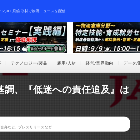
ーン,3PL,独自取材で物流ニュースを配信
事
テクノロジー/製品
雇用/人材
経営/業界動向
データ/
基調、『低迷への責任追及』は
/合弁など
,
プレスリリースなど