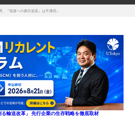
調、『低迷への責任追及』は不適切」
来を創る輸送改革」 先行企業の生存戦略を徹底取材