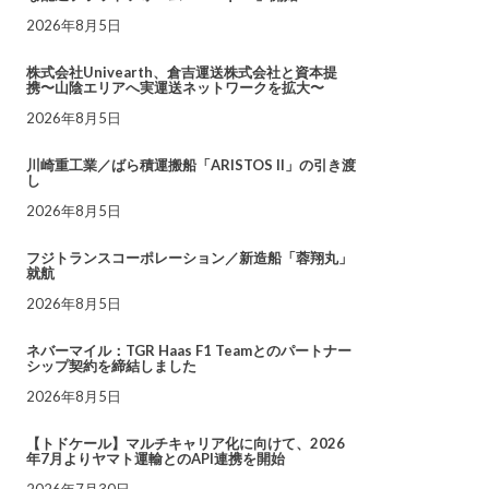
2026年8月5日
株式会社Univearth、倉吉運送株式会社と資本提
携〜山陰エリアへ実運送ネットワークを拡大〜
2026年8月5日
川崎重工業／ばら積運搬船「ARISTOS II」の引き渡
し
2026年8月5日
フジトランスコーポレーション／新造船「蓉翔丸」
就航
2026年8月5日
ネバーマイル：TGR Haas F1 Teamとのパートナー
シップ契約を締結しました
2026年8月5日
【トドケール】マルチキャリア化に向けて、2026
年7月よりヤマト運輸とのAPI連携を開始
2026年7月30日