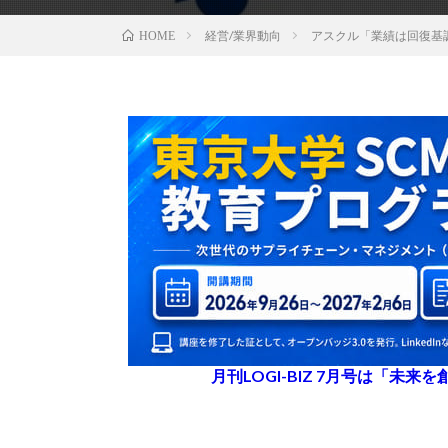
経営/業界動向
アスクル「業績は回復基
HOME
月刊LOGI-BIZ 7月号は「未