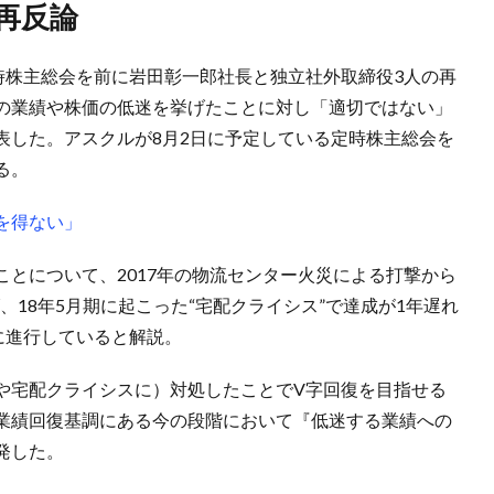
再反論
時株主総会を前に岩田彰一郎社長と独立社外取締役3人の再
の業績や株価の低迷を挙げたことに対し「適切ではない」
表した。アスクルが8月2日に予定している定時株主総会を
る。
を得ない」
とについて、2017年の物流センター火災による打撃から
、18年5月期に起こった“宅配クライシス”で達成が1年遅れ
に進行していると解説。
や宅配クライシスに）対処したことでV字回復を目指せる
業績回復基調にある今の段階において『低迷する業績への
発した。