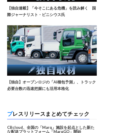
【独自連載】「今そこにある危機」を読み解く 国
際ジャーナリスト・ビニシウス氏
【独自】オープンロジの「AI梱包予測」、トラック
必要台数の迅速把握にも活用本格化
プレスリリースまとめてチェック
CBcloud、全国の「Marq」施設を起点とした新た
な配送プラットフォーム「MarqGO」開始