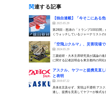
関連する記事
【独自連載】「今そこにある危
2025.05.29
第28回：怒涛の「トランプ100日間
くウォッチしているジャーナリストのビ
「空飛ぶクルマ」、災害現場で
2024.05.29
三菱総研・大木主席研究員が議論の進展
に関する記者説明会を東京都内の同社内
アスクル、ヤフーと提携見直し
と表明
2019.07.22
具体名言及せず、実現は不透明 アスク
連し、提携を見直してヤフーが株式を売