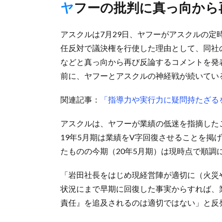
ヤフーの批判に真っ向から
アスクルは7月29日、ヤフーがアスクルの定
任反対で議決権を行使した理由として、同社
などと真っ向から再び反論するコメントを発
前に、ヤフーとアスクルの神経戦が続いてい
関連記事：
「指導力や実行力に疑問持たざる
アスクルは、ヤフーが業績の低迷を指摘したこ
19年5月期は業績をV字回復させることを掲げ
たものの今期（20年5月期）は現時点で順調
「岩田社長をはじめ現経営陣が適切に（火災
状況にまで早期に回復した事実からすれば、
責任』を追及されるのは適切ではない」と反