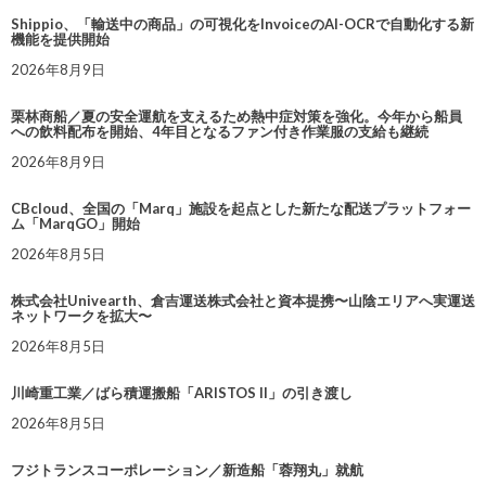
Shippio、「輸送中の商品」の可視化をInvoiceのAI-OCRで自動化する新
機能を提供開始
2026年8月9日
栗林商船／夏の安全運航を支えるため熱中症対策を強化。今年から船員
への飲料配布を開始、4年目となるファン付き作業服の支給も継続
2026年8月9日
CBcloud、全国の「Marq」施設を起点とした新たな配送プラットフォー
ム「MarqGO」開始
2026年8月5日
株式会社Univearth、倉吉運送株式会社と資本提携〜山陰エリアへ実運送
ネットワークを拡大〜
2026年8月5日
川崎重工業／ばら積運搬船「ARISTOS II」の引き渡し
2026年8月5日
フジトランスコーポレーション／新造船「蓉翔丸」就航