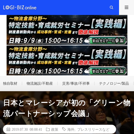
独自取材
物流施設/不動産
災害/事故/不祥事
テクノロジー/製品
日本とマレーシアが初の「グリーン物
流パートナーシップ会議」
2019.07.30 08:08:41
政策
海外
,
プレスリリースなど