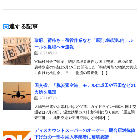
関連する記事
政府、荷待ち・荷役作業など「原則2時間以内」ル
ールを提唱へ★速報
2023.05.19
官民検討会で原案、統括管理者選任も 国土交通、経済産業、
農林水産の3省は5月19日に開催した「持続可能な物流の実現
に向けた検討会」で、「物流の適正化・[…]
国交省、「脱炭素空港」モデルに成田や羽田など21
カ所を選定
2021.07.28
太陽光発電や水素利用など促進、ガイドライン作成へ 国土交
通省は7月28日、温室効果ガス排出抑制に取り組む「重点調
査空港」に成田空港や羽田空港など全国2[…]
ディスカウントスーパーのオーケー、競合店対抗値
下げ分の一部を納入事業者に補填要請