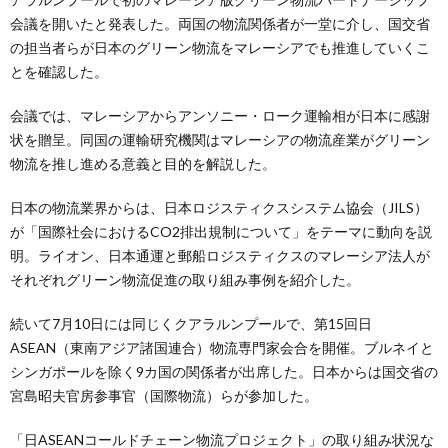
会議を開いたと発表した。両国の物流関係者が一堂に介し、国交省
の担当者らが日本のグリーン物流をマレーシアでも推進していくこ
とを確認した。
会議では、マレーシアからアンソニー・ローク運輸相が日本に感謝
状を贈呈。同国の運輸研究機関はマレーシアの物流産業がグリーン
物流を推し進める意義と目的を解説した。
日本の物流業界からは、日本ロジスティクスシステム協会（JILS）
が「国際社会におけるCO2排出規制について」をテーマに動向を説
明。ライオン、日本通運と郵船ロジスティクスのマレーシア法人が
それぞれグリーン物流促進の取り組み事例を紹介した。
続いて7月10日には同じくクアラルンプールで、第15回日
ASEAN（東南アジア諸国連合）物流専門家会合を開催。ブルネイと
シンガポールを除く9カ国の関係者が出席した。日本からは国交省の
宮島昭夫官房参事官（国際物流）らが参加した。
「日ASEANコールドチェーン物流プロジェクト」の取り組み状況な