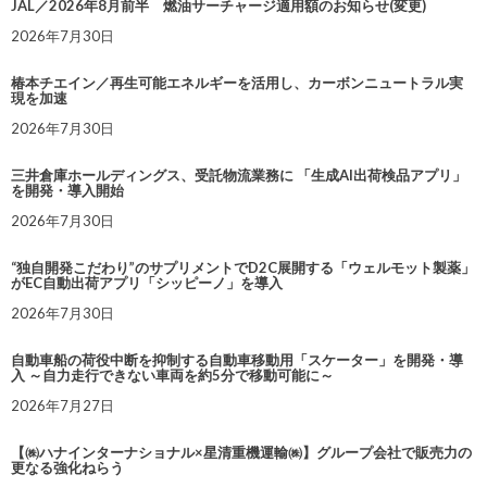
JAL／2026年8月前半 燃油サーチャージ適用額のお知らせ(変更)
2026年7月30日
椿本チエイン／再生可能エネルギーを活用し、カーボンニュートラル実
現を加速
2026年7月30日
三井倉庫ホールディングス、受託物流業務に 「生成AI出荷検品アプリ」
を開発・導入開始
2026年7月30日
“独自開発こだわり”のサプリメントでD2C展開する「ウェルモット製薬」
がEC自動出荷アプリ「シッピーノ」を導入
2026年7月30日
自動車船の荷役中断を抑制する自動車移動用「スケーター」を開発・導
入 ～自力走行できない車両を約5分で移動可能に～
2026年7月27日
【㈱ハナインターナショナル×星清重機運輸㈱】グループ会社で販売力の
更なる強化ねらう