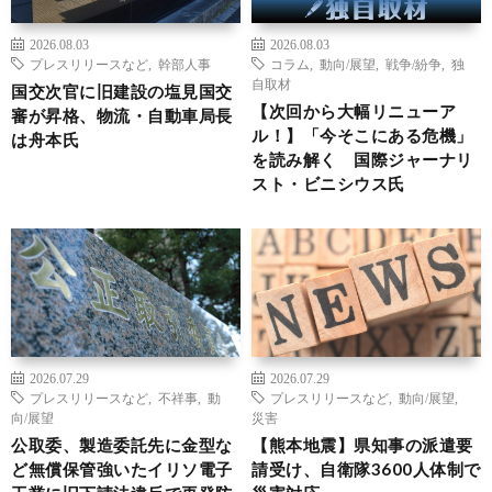
2026.08.03
2026.08.03
プレスリリースなど
,
幹部人事
コラム
,
動向/展望
,
戦争/紛争
,
独
自取材
国交次官に旧建設の塩見国交
【次回から大幅リニューア
審が昇格、物流・自動車局長
ル！】「今そこにある危機」
は舟本氏
を読み解く 国際ジャーナリ
スト・ビニシウス氏
2026.07.29
2026.07.29
プレスリリースなど
,
不祥事
,
動
プレスリリースなど
,
動向/展望
,
向/展望
災害
公取委、製造委託先に金型な
【熊本地震】県知事の派遣要
ど無償保管強いたイリソ電子
請受け、自衛隊3600人体制で