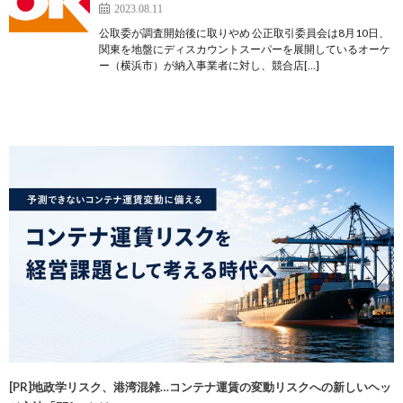
2023.08.11
公取委が調査開始後に取りやめ 公正取引委員会は8月10日、
関東を地盤にディスカウントスーパーを展開しているオーケ
ー（横浜市）が納入事業者に対し、競合店[…]
[PR]地政学リスク、港湾混雑…コンテナ運賃の変動リスクへの新しいヘッ