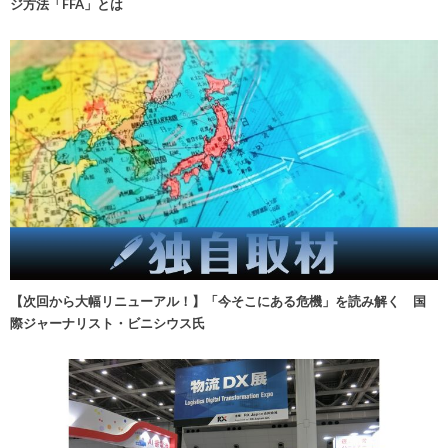
ジ方法「FFA」とは
【次回から大幅リニューアル！】「今そこにある危機」を読み解く 国
際ジャーナリスト・ビニシウス氏