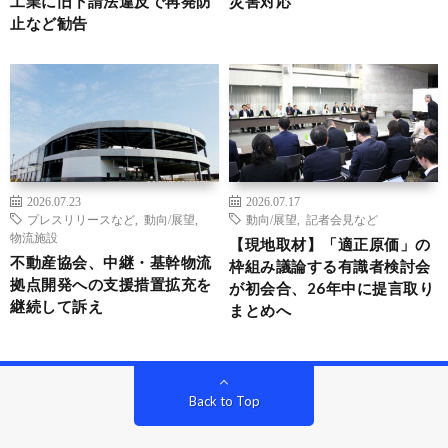
工業に旧下請法違反で再発防
災害対応
止など勧告
2026.07.23
2026.07.17
プレスリリースなど
,
動向/展望
,
動向/展望
,
記者会見など
物流施設
【現地取材】「適正原価」の
不動産協会、中継・基幹物流
枠組み議論する有識者検討会
拠点開発への支援措置拡充を
が初会合、26年中に提言取り
継続して訴え
まとめへ
Back to Top