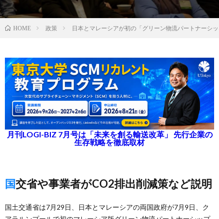
政策
日本とマレーシアが初の「グリーン物流パートナーシッ
HOME
月刊LOGI-BIZ 7月号は「未来を創る輸送改革」 先行企業の
生存戦略を徹底取材
国交省や事業者がCO2排出削減策など説明
国土交通省は7月29日、日本とマレーシアの両国政府が7月9日、ク
アラルンプールで初のマレーシア版グリーン物流パートナーシップ