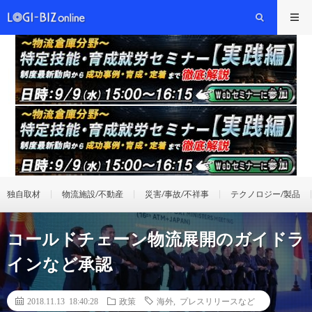
独自取材
物流施設/不動産
災害/事故/不祥事
テクノロジー/製品
コールドチェーン物流展開のガイドラ
インなど承認
2018.11.13 18:40:28
政策
海外
,
プレスリリースなど