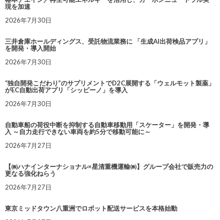
現を加速
2026年7月30日
三井倉庫ホールディングス、受託物流業務に 「生成AI出荷検品アプリ」
を開発・導入開始
2026年7月30日
“独自開発こだわり”のサプリメントでD2C展開する「ウェルモット製薬」
がEC自動出荷アプリ「シッピーノ」を導入
2026年7月30日
自動車船の荷役中断を抑制する自動車移動用「スケーター」を開発・導
入 ～自力走行できない車両を約5分で移動可能に～
2026年7月27日
【㈱ハナインターナショナル×星清重機運輸㈱】グループ会社で販売力の
更なる強化ねらう
2026年7月27日
東京ミッドタウン八重洲でロボット配送サービスを本格始動