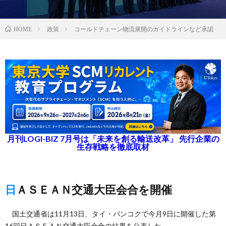
政策
コールドチェーン物流展開のガイドラインなど承認
HOME
月刊LOGI-BIZ 7月号は「未来を創る輸送改革」 先行企業の
生存戦略を徹底取材
日ＡＳＥＡＮ交通大臣会合を開催
国土交通省は11月13日、タイ・バンコクで今月9日に開催した第
16回日ＡＳＥＡＮ交通大臣会合の結果を公表した。