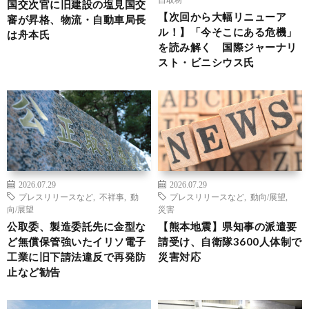
国交次官に旧建設の塩見国交
【次回から大幅リニューア
審が昇格、物流・自動車局長
ル！】「今そこにある危機」
は舟本氏
を読み解く 国際ジャーナリ
スト・ビニシウス氏
2026.07.29
2026.07.29
プレスリリースなど
,
不祥事
,
動
プレスリリースなど
,
動向/展望
,
向/展望
災害
公取委、製造委託先に金型な
【熊本地震】県知事の派遣要
ど無償保管強いたイリソ電子
請受け、自衛隊3600人体制で
工業に旧下請法違反で再発防
災害対応
止など勧告