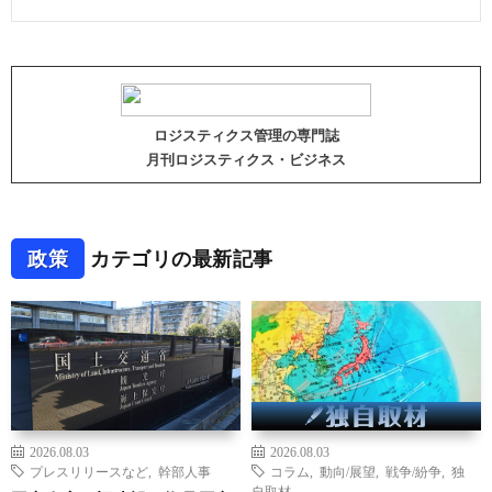
ロジスティクス管理の専門誌
月刊ロジスティクス・ビジネス
政策
カテゴリの最新記事
2026.08.03
2026.08.03
プレスリリースなど
,
幹部人事
コラム
,
動向/展望
,
戦争/紛争
,
独
自取材