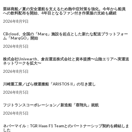
栗林商船／夏の安全運航を支えるため熱中症対策を強化。今年から船員
への飲料配布を開始、4年目となるファン付き作業服の支給も継続
2026年8月9日
CBcloud、全国の「Marq」施設を起点とした新たな配送プラットフォー
ム「MarqGO」開始
2026年8月5日
株式会社Univearth、倉吉運送株式会社と資本提携〜山陰エリアへ実運送
ネットワークを拡大〜
2026年8月5日
川崎重工業／ばら積運搬船「ARISTOS II」の引き渡し
2026年8月5日
フジトランスコーポレーション／新造船「蓉翔丸」就航
2026年8月5日
ネバーマイル：TGR Haas F1 Teamとのパートナーシップ契約を締結しま
した