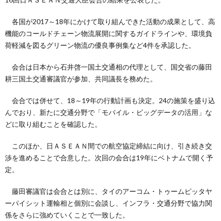
各国が2017～18年にかけて取り組んできた活動の成果として、高
機能のコールドチェーン物流展開に関するガイドラインや、環境負
荷軽減を図るグリーン物流の優良事例集など4件を承認した。
会合は日本から石井啓一国土交通相の代理として、国交省の藤田
耕三国土交通審議官が参加、共同議長を務めた。
会合では併せて、18～19年の行動計画も決定。24の施策を盛り込
んでおり、新たに交通分野で「モバイル・ビッグデータの活用」な
どに取り組むことを確認した。
このほか、日ＡＳＥＡＮ間での航空協定締結に向け、引き続き交
渉を進めることで合意した。次回の会合は19年にベトナムで開く予
定。
藤田審議官は会合とは別に、タイのアーコム・トゥームピッタヤ
ーパイシット運輸相と個別に会談し、インフラ・交通分野で協力関
係をさらに強めていくことで一致した。