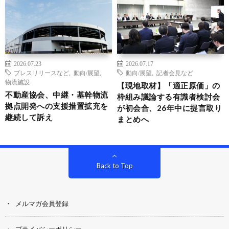
2026.07.23
2026.07.17
プレスリリースなど
,
動向/展望
,
動向/展望
,
記者会見など
物流施設
【現地取材】「適正原価」の
不動産協会、中継・基幹物流
枠組み議論する有識者検討会
拠点開発への支援措置拡充を
が初会合、26年中に提言取り
継続して訴え
まとめへ
Back to Top
メルマガ会員登録
プライバシーポリシー