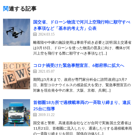
関連する記事
国交省、ドローン物流で河川上空飛行時に順守すべ
き事項など「基本的考え方」公表
2024.03.15
離着陸や中継の施設使用は事前手続き必要と説明 国土交通省
は3月15日、ドローンを使った物流の普及に向け、機体が河
川上空を飛行する際に順守すべき事項など[…]
コロナ禍受けた緊急事態宣言、6都府県に拡大へ
2021.05.07
期間は5月末まで、政府が専門家分科会に諮問 政府は5月7
日、新型コロナウイルスの感染拡大を受け、緊急事態宣言の
対象を現在発令中の東京、大阪、京都、兵庫[…]
首都圏18カ所で過積載車両の一斉取り締まり、違反
25台に指導
2019.11.22
国交省と警察、高速道路会社などが合同で実施 国土交通省は
11月21日、首都圏に流入したり、通過したりする過積載車両
の一斉取り締まりを同日、関係自治体な[…]