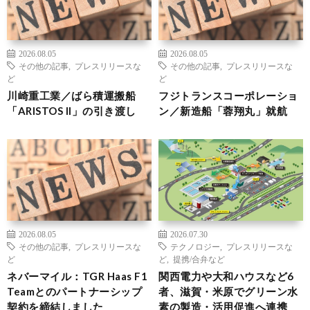
2026.08.05
2026.08.05
その他の記事
,
プレスリリースな
その他の記事
,
プレスリリースな
ど
ど
川崎重工業／ばら積運搬船
フジトランスコーポレーショ
「ARISTOS II」の引き渡し
ン／新造船「蓉翔丸」就航
2026.08.05
2026.07.30
その他の記事
,
プレスリリースな
テクノロジー
,
プレスリリースな
ど
ど
,
提携/合弁など
ネバーマイル：TGR Haas F1
関西電力や大和ハウスなど6
Teamとのパートナーシップ
者、滋賀・米原でグリーン水
契約を締結しました
素の製造・活用促進へ連携