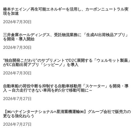
椿本チエイン／再生可能エネルギーを活用し、カーボンニュートラル実
現を加速
2026年7月30日
三井倉庫ホールディングス、受託物流業務に 「生成AI出荷検品アプリ」
を開発・導入開始
2026年7月30日
“独自開発こだわり”のサプリメントでD2C展開する「ウェルモット製薬」
がEC自動出荷アプリ「シッピーノ」を導入
2026年7月30日
自動車船の荷役中断を抑制する自動車移動用「スケーター」を開発・導
入 ～自力走行できない車両を約5分で移動可能に～
2026年7月27日
【㈱ハナインターナショナル×星清重機運輸㈱】グループ会社で販売力の
更なる強化ねらう
2026年7月27日