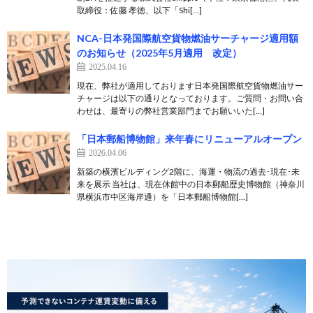
取締役：佐藤 孝徳、以下「Shi[…]
NCA-日本発国際航空貨物燃油サーチャージ適用額
のお知らせ（2025年5月適用 改定）
2025.04.16
現在、弊社が適用しております日本発国際航空貨物燃油サー
チャージは以下の通りとなっております。ご質問・お問い合
わせは、最寄りの弊社営業部門までお願いいた[…]
「日本郵船博物館」来年春にリニューアルオープン
2026.04.06
新築の横濱ビルディング2階に、海運・物流の過去･現在･未
来を展示 当社は、現在休館中の日本郵船歴史博物館（神奈川
県横浜市中区海岸通）を「日本郵船博物館[…]