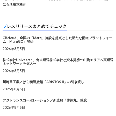
にも活用本格化
プレスリリースまとめてチェック
CBcloud、全国の「Marq」施設を起点とした新たな配送プラットフォー
ム「MarqGO」開始
2026年8月5日
株式会社Univearth、倉吉運送株式会社と資本提携〜山陰エリアへ実運送
ネットワークを拡大〜
2026年8月5日
川崎重工業／ばら積運搬船「ARISTOS II」の引き渡し
2026年8月5日
フジトランスコーポレーション／新造船「蓉翔丸」就航
2026年8月5日