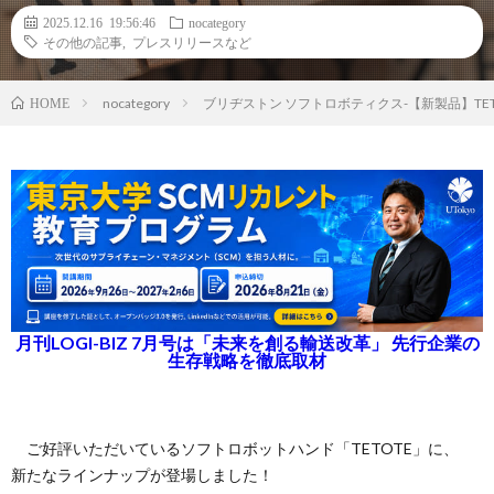
2025.12.16 19:56:46
nocategory
その他の記事
,
プレスリリースなど
nocategory
ブリヂストン ソフトロボティクス-【新製品】TETO
HOME
月刊LOGI-BIZ 7月号は「未来を創る輸送改革」 先行企業の
生存戦略を徹底取材
ご好評いただいているソフトロボットハンド「TETOTE」に、
新たなラインナップが登場しました！