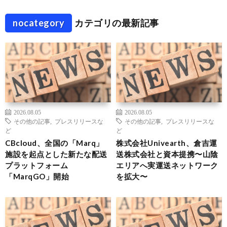
nocategory
カテゴリの最新記事
2026.08.05
2026.08.05
その他の記事
,
プレスリリースな
その他の記事
,
プレスリリースな
ど
ど
CBcloud、全国の「Marq」
株式会社Univearth、倉吉運
施設を起点とした新たな配送
送株式会社と資本提携〜山陰
プラットフォーム
エリアへ実運送ネットワーク
「MarqGO」開始
を拡大〜