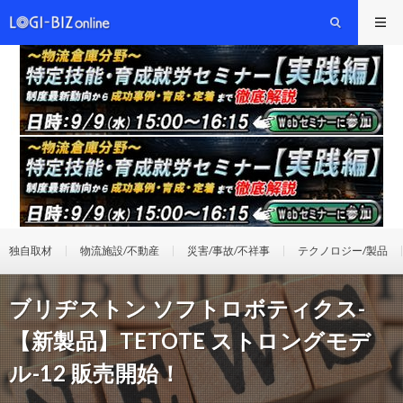
独自取材
物流施設/不動産
災害/事故/不祥事
テクノロジー/製品
ブリヂストン ソフトロボティクス-
【新製品】TETOTE ストロングモデ
ル-12 販売開始！