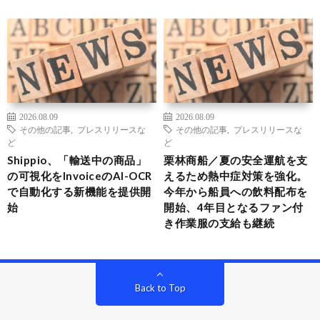
2026.08.09
2026.08.09
その他の記事
,
プレスリリースな
その他の記事
,
プレスリリースな
ど
ど
Shippio、「輸送中の商品」
栗林商船／夏の安全運航を支
の可視化をInvoiceのAI-OCR
えるため熱中症対策を強化。
で自動化する新機能を提供開
今年から船員への飲料配布を
始
開始、4年目となるファン付
き作業服の支給も継続
Back to Top