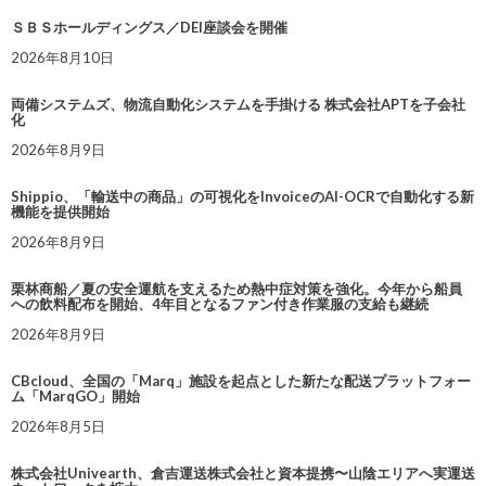
ＳＢＳホールディングス／DEI座談会を開催
2026年8月10日
両備システムズ、物流自動化システムを手掛ける 株式会社APTを子会社
化
2026年8月9日
Shippio、「輸送中の商品」の可視化をInvoiceのAI-OCRで自動化する新
機能を提供開始
2026年8月9日
栗林商船／夏の安全運航を支えるため熱中症対策を強化。今年から船員
への飲料配布を開始、4年目となるファン付き作業服の支給も継続
2026年8月9日
CBcloud、全国の「Marq」施設を起点とした新たな配送プラットフォー
ム「MarqGO」開始
2026年8月5日
株式会社Univearth、倉吉運送株式会社と資本提携〜山陰エリアへ実運送