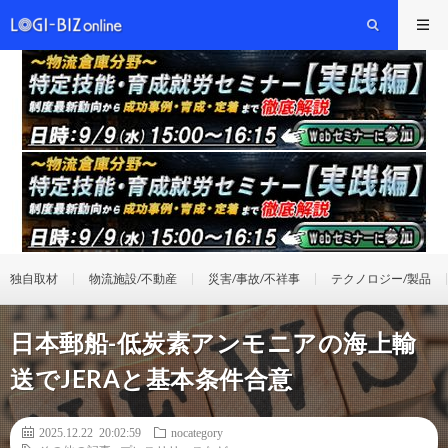
独自取材
物流施設/不動産
災害/事故/不祥事
テクノロジー/製品
日本郵船-低炭素アンモニアの海上輸
送でJERAと基本条件合意
2025.12.22 20:02:59
nocategory