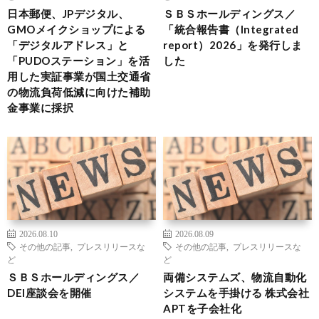
日本郵便、JPデジタル、
ＳＢＳホールディングス／
GMOメイクショップによる
「統合報告書（Integrated
「デジタルアドレス」と
report）2026」を発行しま
「PUDOステーション」を活
した
用した実証事業が国土交通省
の物流負荷低減に向けた補助
金事業に採択
2026.08.10
2026.08.09
その他の記事
,
プレスリリースな
その他の記事
,
プレスリリースな
ど
ど
ＳＢＳホールディングス／
両備システムズ、物流自動化
DEI座談会を開催
システムを手掛ける 株式会社
APTを子会社化