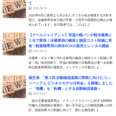
て
2026.06.10
2021年6月に政府より示されたデジタル化を推進する方針を
受け、金融業界全体で紙の手形・小切手の段階的な廃止が進
められています。 佐川急便では、このよ[…]
【クールジャイアント】常温の軽バンが軽冷蔵車に
１分で変身！冷蔵車両の確保と物流コスト削減に革
命！軽貨物専用の保冷BOXの販売とレンタル開始
2025.04.23
冷蔵車・チルド車に代わる車両の確保と物流コスト削減に革
命！高い保冷技術で、常温の軽貨物で冷蔵商品が運べる画期
的な軽車両専用の電気代・メンテナンス不要の[…]
国交省-「第２回 自動物流道路の実装に向けたコン
ソーシアム ビジネスモデル分科会」を開催しました
～「危機」を「転機」とする自動物流道路～
2025.06.07
国土交通省道路局は、トラックドライバーに対する時間外
労働の上限規制の適用や、担い手不足などの物流危機への対
応、温室効果ガス削減に向けて、新たな物流形[…]