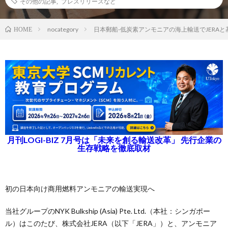
その他の記事
,
プレスリリースなど
nocategory
日本郵船-低炭素アンモニアの海上輸送でJERA
HOME
月刊LOGI-BIZ 7月号は「未来を創る輸送改革」 先行企業の
生存戦略を徹底取材
初の日本向け商用燃料アンモニアの輸送実現へ
当社グループのNYK Bulkship (Asia) Pte. Ltd.（本社：シンガポー
ル）はこのたび、株式会社JERA（以下「JERA」）と、アンモニア