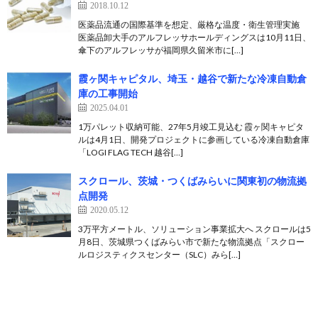
2018.10.12
医薬品流通の国際基準を想定、厳格な温度・衛生管理実施
医薬品卸大手のアルフレッサホールディングスは10月11日、
傘下のアルフレッサが福岡県久留米市に[…]
霞ヶ関キャピタル、埼玉・越谷で新たな冷凍自動倉
庫の工事開始
2025.04.01
1万パレット収納可能、27年5月竣工見込む 霞ヶ関キャピタ
ルは4月1日、開発プロジェクトに参画している冷凍自動倉庫
「LOGI FLAG TECH 越谷[…]
スクロール、茨城・つくばみらいに関東初の物流拠
点開発
2020.05.12
3万平方メートル、ソリューション事業拡大へ スクロールは5
月8日、茨城県つくばみらい市で新たな物流拠点「スクロー
ルロジスティクスセンター（SLC）みら[…]