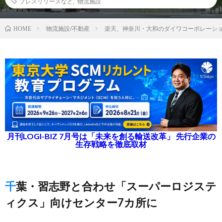
プレスリリースなど
,
物流施設
物流施設/不動産
楽天、神奈川・大和のダイワコーポレーシ
HOME
月刊LOGI-BIZ 7月号は「未来を創る輸送改革」 先行企業の
生存戦略を徹底取材
千葉・習志野と合わせ「スーパーロジステ
ィクス」向けセンター7カ所に