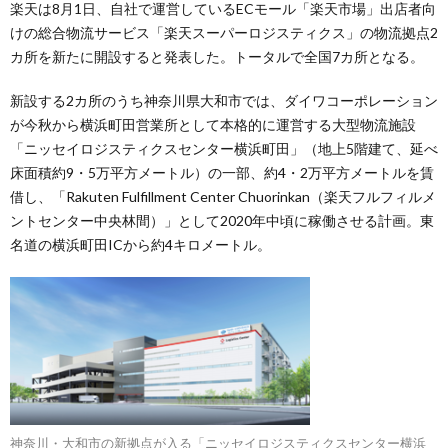
楽天は8月1日、自社で運営しているECモール「楽天市場」出店者向
けの総合物流サービス「楽天スーパーロジスティクス」の物流拠点2
カ所を新たに開設すると発表した。トータルで全国7カ所となる。
新設する2カ所のうち神奈川県大和市では、ダイワコーポレーション
が今秋から横浜町田営業所として本格的に運営する大型物流施設
「ニッセイロジスティクスセンター横浜町田」（地上5階建て、延べ
床面積約9・5万平方メートル）の一部、約4・2万平方メートルを賃
借し、「Rakuten Fulfillment Center Chuorinkan（楽天フルフィルメ
ントセンター中央林間）」として2020年中頃に稼働させる計画。東
名道の横浜町田ICから約4キロメートル。
神奈川・大和市の新拠点が入る「ニッセイロジスティクスセンター横浜