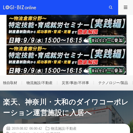
独自取材
物流施設/不動産
災害/事故/不祥事
テクノロジー/製品
楽天、神奈川・大和のダイワコーポレ
ーション運営施設に入居へ
2019.08.02 06:00:42
物流施設/不動産