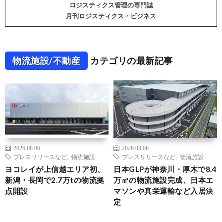
ロジスティクス管理の専門誌
月刊ロジスティクス・ビジネス
物流施設/不動産
カテゴリの最新記事
2026.08.06
2026.08.06
プレスリリースなど
,
物流施設
プレスリリースなど
,
物流施設
ヨコレイが上信越エリア初、
日本GLPが神奈川・厚木で8.4
新潟・長岡で2.7万tの物流拠
万㎡の物流施設完成、日本エ
点開設
マソンや真栄運輸など入居決
定