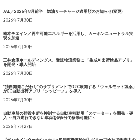
JAL／2026年8月前半 燃油サーチャージ適用額のお知らせ(変更)
2026年7月30日
椿本チエイン／再生可能エネルギーを活用し、カーボンニュートラル実
現を加速
2026年7月30日
三井倉庫ホールディングス、受託物流業務に 「生成AI出荷検品アプリ」
を開発・導入開始
2026年7月30日
“独自開発こだわり”のサプリメントでD2C展開する「ウェルモット製薬」
がEC自動出荷アプリ「シッピーノ」を導入
2026年7月30日
自動車船の荷役中断を抑制する自動車移動用「スケーター」を開発・導
入 ～自力走行できない車両を約5分で移動可能に～
2026年7月27日
【㈱ハナインターナショナル×星清重機運輸㈱】グループ会社で販売力の