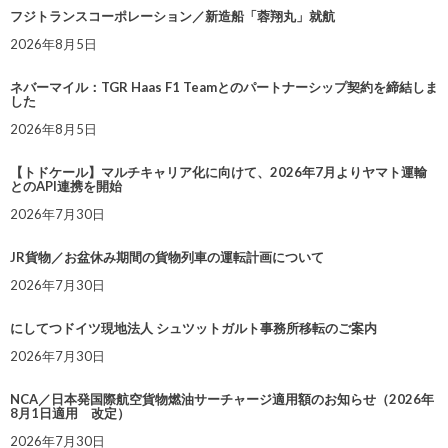
フジトランスコーポレーション／新造船「蓉翔丸」就航
2026年8月5日
ネバーマイル：TGR Haas F1 Teamとのパートナーシップ契約を締結しま
した
2026年8月5日
【トドケール】マルチキャリア化に向けて、2026年7月よりヤマト運輸
とのAPI連携を開始
2026年7月30日
JR貨物／お盆休み期間の貨物列車の運転計画について
2026年7月30日
にしてつドイツ現地法人 シュツットガルト事務所移転のご案内
2026年7月30日
NCA／日本発国際航空貨物燃油サーチャージ適用額のお知らせ（2026年
8月1日適用 改定）
2026年7月30日