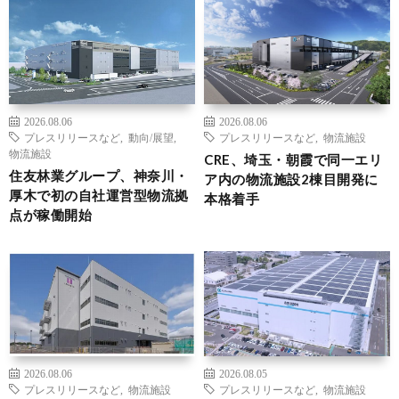
2026.08.06
2026.08.06
プレスリリースなど
,
動向/展望
,
プレスリリースなど
,
物流施設
物流施設
CRE、埼玉・朝霞で同一エリ
住友林業グループ、神奈川・
ア内の物流施設2棟目開発に
厚木で初の自社運営型物流拠
本格着手
点が稼働開始
2026.08.06
2026.08.05
プレスリリースなど
,
物流施設
プレスリリースなど
,
物流施設