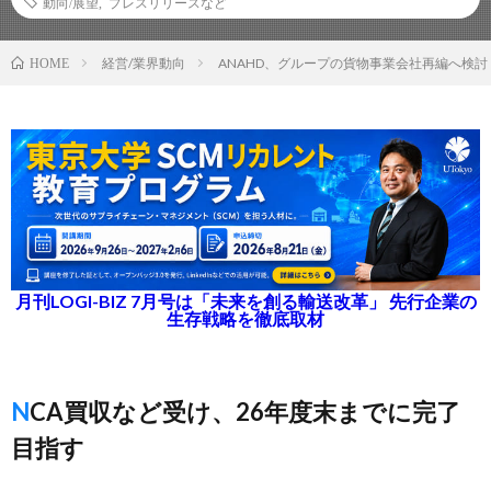
動向/展望
,
プレスリリースなど
経営/業界動向
ANAHD、グループの貨物事業会社再編へ検
HOME
月刊LOGI-BIZ 7月号は「未来を創る輸送改革」 先行企業の
生存戦略を徹底取材
NCA買収など受け、26年度末までに完了
目指す