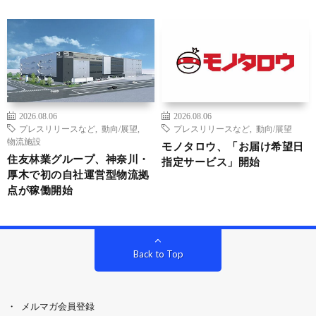
2026.08.06
2026.08.06
プレスリリースなど
,
動向/展望
,
プレスリリースなど
,
動向/展望
物流施設
モノタロウ、「お届け希望日
住友林業グループ、神奈川・
指定サービス」開始
厚木で初の自社運営型物流拠
点が稼働開始
Back to Top
メルマガ会員登録