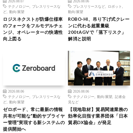
2026.08.07
2026.08.06
テクノロジー
,
プレスリリースな
プレスリリースなど
,
ロボット
,
ど
,
動向/展望
動向/展望
ロジスネクストが防爆仕様車
ROBO-HI、吊り下げ式クレー
のフォークをフルモデルチェ
ンに代わる超重量級
ンジ、オペレーターの快適性
200tAGVで「落下リスク」
向上図る
解消と説明
2026.08.06
2026.08.06
テクノロジー
,
プレスリリースな
テクノロジー
,
動向/展望
,
記者会
ど
,
動向/展望
見など
ゼロボード、常に最新の情報
【現地取材】貿易関連業務の
共有が可能な“動的サプライヤ
効率化目指す業界団体「日本
ー管理”実現する新システムの
貿易DX協会」が発足
提供開始へ