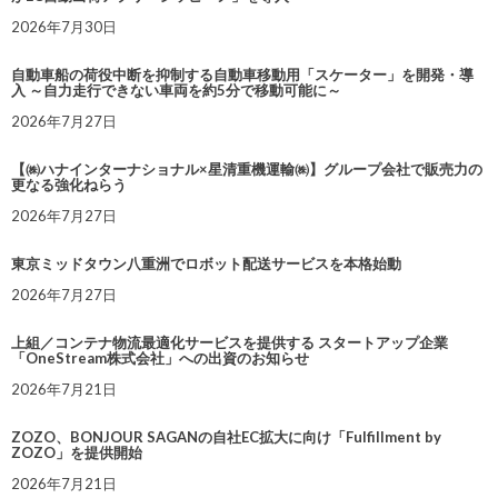
2026年7月30日
自動車船の荷役中断を抑制する自動車移動用「スケーター」を開発・導
入 ～自力走行できない車両を約5分で移動可能に～
2026年7月27日
【㈱ハナインターナショナル×星清重機運輸㈱】グループ会社で販売力の
更なる強化ねらう
2026年7月27日
東京ミッドタウン八重洲でロボット配送サービスを本格始動
2026年7月27日
上組／コンテナ物流最適化サービスを提供する スタートアップ企業
「OneStream株式会社」への出資のお知らせ
2026年7月21日
ZOZO、BONJOUR SAGANの自社EC拡大に向け「Fulfillment by
ZOZO」を提供開始
2026年7月21日