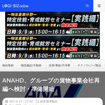
独自取材
物流施設/不動産
災害/事故/不祥事
テクノロジー/製品
ANAHD、グループの貨物事業会社再
編へ検討・準備開始
2025.12.23 11:25:05
経営/業界動向