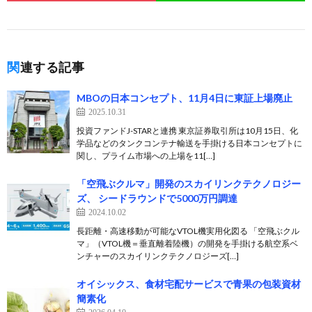
関連する記事
MBOの日本コンセプト、11月4日に東証上場廃止
2025.10.31
投資ファンドJ-STARと連携 東京証券取引所は10月15日、化
学品などのタンクコンテナ輸送を手掛ける日本コンセプトに
関し、プライム市場への上場を11[…]
「空飛ぶクルマ」開発のスカイリンクテクノロジー
ズ、 シードラウンドで5000万円調達
2024.10.02
長距離・高速移動が可能なVTOL機実用化図る 「空飛ぶクル
マ」（VTOL機＝垂直離着陸機）の開発を手掛ける航空系ベ
ンチャーのスカイリンクテクノロジーズ[…]
オイシックス、食材宅配サービスで青果の包装資材
簡素化