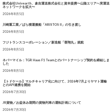
株式会社Univearth、倉吉運送株式会社と資本提携〜山陰エリアへ実運送
ネットワークを拡大〜
2026年8月5日
川崎重工業／ばら積運搬船「ARISTOS II」の引き渡し
2026年8月5日
フジトランスコーポレーション／新造船「蓉翔丸」就航
2026年8月5日
ネバーマイル：TGR Haas F1 Teamとのパートナーシップ契約を締結しま
した
2026年8月5日
【トドケール】マルチキャリア化に向けて、2026年7月よりヤマト運輸
とのAPI連携を開始
2026年7月30日
JR貨物／お盆休み期間の貨物列車の運転計画について
2026年7月30日