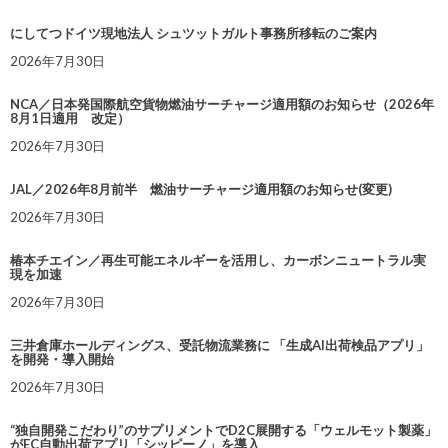
にしてつドイツ現地法人 シュツットガルト事務所移転のご案内
2026年7月30日
NCA／日本発国際航空貨物燃油サーチャージ適用額のお知らせ（2026年
8月1日適用 改定）
2026年7月30日
JAL／2026年8月前半 燃油サーチャージ適用額のお知らせ(変更)
2026年7月30日
椿本チエイン／再生可能エネルギーを活用し、カーボンニュートラル実
現を加速
2026年7月30日
三井倉庫ホールディングス、受託物流業務に 「生成AI出荷検品アプリ」
を開発・導入開始
2026年7月30日
“独自開発こだわり”のサプリメントでD2C展開する「ウェルモット製薬」
がEC自動出荷アプリ「シッピーノ」を導入