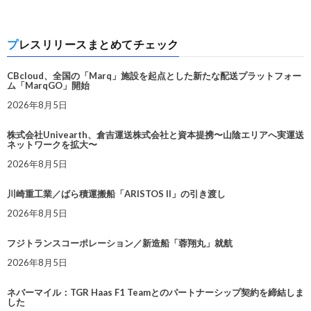
プレスリリースまとめてチェック
CBcloud、全国の「Marq」施設を起点とした新たな配送プラットフォー
ム「MarqGO」開始
2026年8月5日
株式会社Univearth、倉吉運送株式会社と資本提携〜山陰エリアへ実運送
ネットワークを拡大〜
2026年8月5日
川崎重工業／ばら積運搬船「ARISTOS II」の引き渡し
2026年8月5日
フジトランスコーポレーション／新造船「蓉翔丸」就航
2026年8月5日
ネバーマイル：TGR Haas F1 Teamとのパートナーシップ契約を締結しま
した