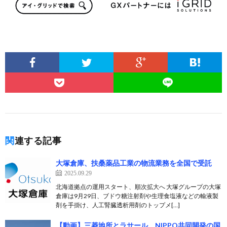
関連する記事
大塚倉庫、扶桑薬品工業の物流業務を全国で受託
2025.09.29
北海道拠点の運用スタート、順次拡大へ 大塚グループの大塚
倉庫は9月29日、ブドウ糖注射剤や生理食塩液などの輸液製
剤を手掛け、人工腎臓透析用剤のトップメ[…]
【動画】三菱地所とラサール、NIPPO共同開発の国