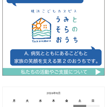
2026年8月
月
火
水
木
金
土
日