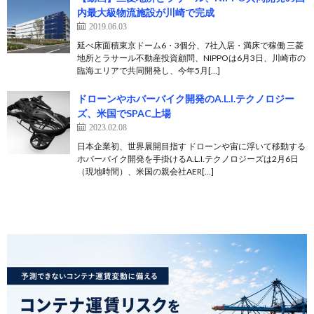
内最大級物流施設が川崎で完成
2019.06.03
延べ床面積東京ドーム6・3個分、7社入居・満床で稼働 三菱
地所とラサール不動産投資顧問、NIPPOは6月3日、川崎市の
臨海エリアで共同開発し、今年5月[…]
ドローンやホバーバイク開発のA.L.I.テクノロジー
ズ、米国でSPAC上場
2023.02.08
日本企業初、世界展開目指す ドローンや宙に浮いて移動する
ホバーバイク開発を手掛けるA.L.I.テクノロジーズは2月6日
（現地時間）、米国の親会社AER[…]