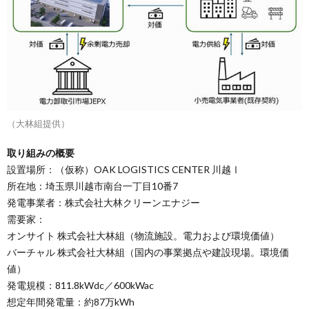
（大林組提供）
取り組みの概要
設置場所：（仮称）OAK LOGISTICS CENTER 川越Ⅰ
所在地：埼玉県川越市南台一丁目10番7
発電事業者：株式会社大林クリーンエナジー
需要家：
オンサイト 株式会社大林組（物流施設。電力および環境価値）
バーチャル 株式会社大林組（国内の事業拠点や建設現場。環境価
値）
発電規模：811.8kWdc／600kWac
想定年間発電量：約87万kWh