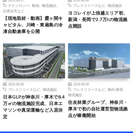
2026.08.07
2026.08.06
テクノロジー
,
動画
,
物流施設
,
プレスリリースなど
,
物流施設
記者会見など
ヨコレイが上信越エリア初、
【現地取材・動画】霞ヶ関キ
新潟・長岡で2.7万tの物流拠
ャピタル、川崎・東扇島の冷
点開設
凍自動倉庫を公開
2026.08.06
2026.08.06
プレスリリースなど
,
物流施設
プレスリリースなど
,
動向/展望
,
物流施設
日本GLPが神奈川・厚木で8.4
住友林業グループ、神奈川・
万㎡の物流施設完成、日本エ
厚木で初の自社運営型物流拠
マソンや真栄運輸など入居決
点が稼働開始
定