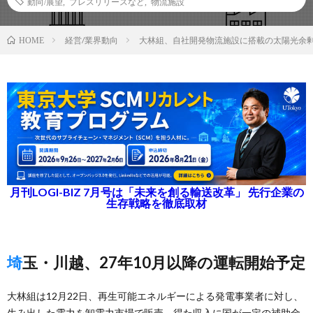
動向/展望
,
プレスリリースなど
,
物流施設
経営/業界動向
大林組、自社開発物流施設に搭載の太陽光余
HOME
月刊LOGI-BIZ 7月号は「未来を創る輸送改革」 先行企業の
生存戦略を徹底取材
埼玉・川越、27年10月以降の運転開始予定
大林組は12月22日、再生可能エネルギーによる発電事業者に対し、
生み出した電力を卸電力市場で販売、得た収入に国が一定の補助金