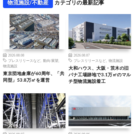
物流施設/不動産
カテゴリの最新記事
2026.08.08
2026.08.07
プレスリリースなど
,
動向/展望
,
プレスリリースなど
,
物流施設
物流施設
大和ハウス、大阪・茨木の旧
東京団地倉庫が60周年、「共
パナ工場跡地で3.1万㎡のマル
同型」53.8万㎡を運営
チ型物流施設着工