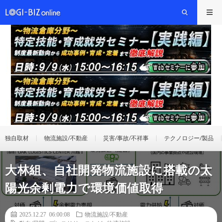
独自取材
物流施設/不動産
災害/事故/不祥事
テクノロジー/製品
大林組、自社開発物流施設に搭載の太
陽光余剰電力で環境価値取得
2025.12.27 06:00:08
物流施設/不動産