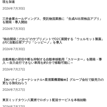
現を加速
2026年7月30日
三井倉庫ホールディングス、受託物流業務に 「生成AI出荷検品アプリ」
を開発・導入開始
2026年7月30日
“独自開発こだわり”のサプリメントでD2C展開する「ウェルモット製薬」
がEC自動出荷アプリ「シッピーノ」を導入
2026年7月30日
自動車船の荷役中断を抑制する自動車移動用「スケーター」を開発・導
入 ～自力走行できない車両を約5分で移動可能に～
2026年7月27日
【㈱ハナインターナショナル×星清重機運輸㈱】グループ会社で販売力の
更なる強化ねらう
2026年7月27日
東京ミッドタウン八重洲でロボット配送サービスを本格始動
2026年7月27日