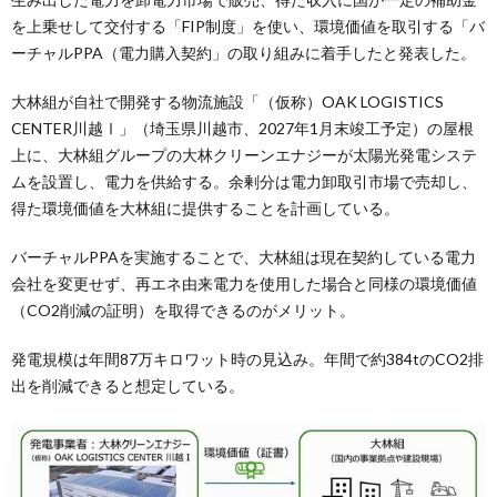
を上乗せして交付する「FIP制度」を使い、環境価値を取引する「バ
ーチャルPPA（電力購入契約」の取り組みに着手したと発表した。
大林組が自社で開発する物流施設「（仮称）OAK LOGISTICS
CENTER川越Ⅰ」（埼玉県川越市、2027年1月末竣工予定）の屋根
上に、大林組グループの大林クリーンエナジーが太陽光発電システ
ムを設置し、電力を供給する。余剰分は電力卸取引市場で売却し、
得た環境価値を大林組に提供することを計画している。
バーチャルPPAを実施することで、大林組は現在契約している電力
会社を変更せず、再エネ由来電力を使用した場合と同様の環境価値
（CO2削減の証明）を取得できるのがメリット。
発電規模は年間87万キロワット時の見込み。年間で約384tのCO2排
出を削減できると想定している。