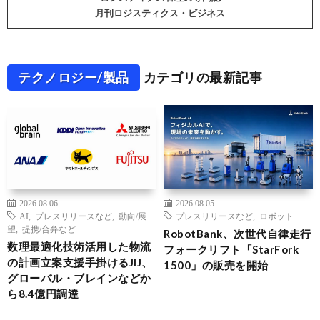
月刊ロジスティクス・ビジネス
テクノロジー/製品
カテゴリの最新記事
2026.08.06
2026.08.05
AI
,
プレスリリースなど
,
動向/展
プレスリリースなど
,
ロボット
望
,
提携/合弁など
RobotBank、次世代自律走行
数理最適化技術活用した物流
フォークリフト「StarFork
の計画立案支援手掛けるJIJ、
1500」の販売を開始
グローバル・ブレインなどか
ら8.4億円調達