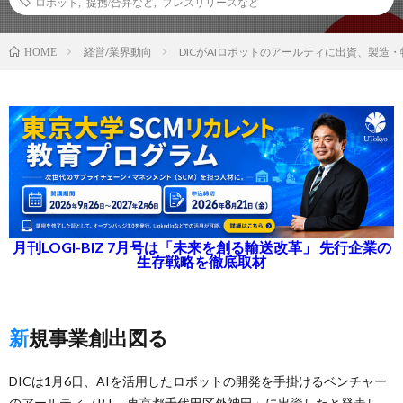
ロボット
,
提携/合弁など
,
プレスリリースなど
経営/業界動向
DICがAIロボットのアールティに出資、製造
HOME
月刊LOGI-BIZ 7月号は「未来を創る輸送改革」 先行企業の
生存戦略を徹底取材
新規事業創出図る
DICは1月6日、AIを活用したロボットの開発を手掛けるベンチャー
のアールティ（RT、東京都千代田区外神田」に出資したと発表し