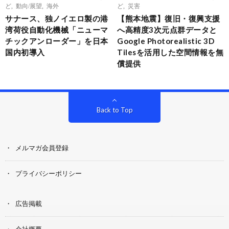
ど
,
動向/展望
,
海外
ど
,
災害
サナース、独ノイエロ製の港
【熊本地震】復旧・復興支援
湾荷役自動化機械「ニューマ
へ高精度3次元点群データと
チックアンローダー」を日本
Google Photorealistic 3D
国内初導入
Tilesを活用した空間情報を無
償提供
Back to Top
メルマガ会員登録
プライバシーポリシー
広告掲載