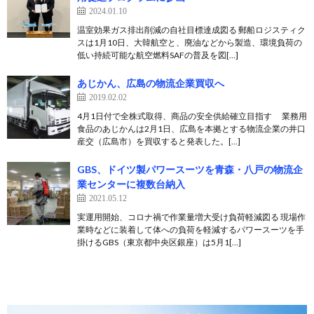
2024.01.10
温室効果ガス排出削減の自社目標達成図る 郵船ロジスティク
スは1月10日、大韓航空と、廃油などから製造、環境負荷の
低い持続可能な航空燃料SAFの普及を図[…]
あじかん、広島の物流企業買収へ
2019.02.02
4月1日付で全株式取得、商品の安全供給確立目指す 業務用
食品のあじかんは2月1日、広島を本拠とする物流企業の井口
産交（広島市）を買収すると発表した。[…]
GBS、ドイツ製パワースーツを青森・八戸の物流企
業センターに複数台納入
2021.05.12
実運用開始、コロナ禍で作業量増大受け負荷軽減図る 現場作
業時などに装着して体への負荷を軽減するパワースーツを手
掛けるGBS（東京都中央区銀座）は5月1[…]