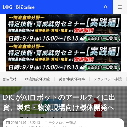
独自取材
物流施設/不動産
災害/事故/不祥事
テクノロジー/製品
DICがAIロボットのアールティに出
資、製造・物流現場向け機体開発へ
2026.01.07 18:22:43
テクノロジー/製品