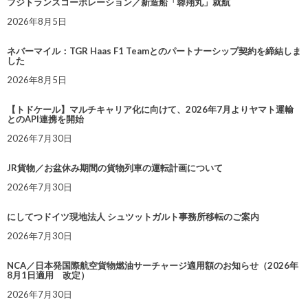
フジトランスコーポレーション／新造船「蓉翔丸」就航
2026年8月5日
ネバーマイル：TGR Haas F1 Teamとのパートナーシップ契約を締結しま
した
2026年8月5日
【トドケール】マルチキャリア化に向けて、2026年7月よりヤマト運輸
とのAPI連携を開始
2026年7月30日
JR貨物／お盆休み期間の貨物列車の運転計画について
2026年7月30日
にしてつドイツ現地法人 シュツットガルト事務所移転のご案内
2026年7月30日
NCA／日本発国際航空貨物燃油サーチャージ適用額のお知らせ（2026年
8月1日適用 改定）
2026年7月30日