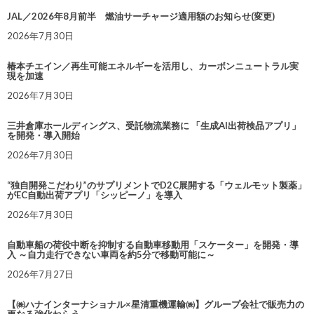
JAL／2026年8月前半 燃油サーチャージ適用額のお知らせ(変更)
2026年7月30日
椿本チエイン／再生可能エネルギーを活用し、カーボンニュートラル実
現を加速
2026年7月30日
三井倉庫ホールディングス、受託物流業務に 「生成AI出荷検品アプリ」
を開発・導入開始
2026年7月30日
“独自開発こだわり”のサプリメントでD2C展開する「ウェルモット製薬」
がEC自動出荷アプリ「シッピーノ」を導入
2026年7月30日
自動車船の荷役中断を抑制する自動車移動用「スケーター」を開発・導
入 ～自力走行できない車両を約5分で移動可能に～
2026年7月27日
【㈱ハナインターナショナル×星清重機運輸㈱】グループ会社で販売力の
更なる強化ねらう