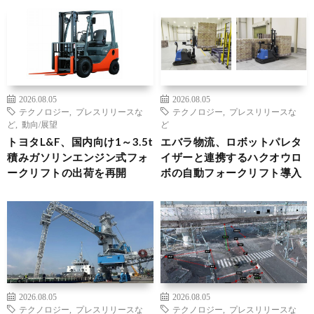
2026.08.05
2026.08.05
テクノロジー
,
プレスリリースな
テクノロジー
,
プレスリリースな
ど
,
動向/展望
ど
トヨタL&F、国内向け1～3.5t
エバラ物流、ロボットパレタ
積みガソリンエンジン式フォ
イザーと連携するハクオウロ
ークリフトの出荷を再開
ボの自動フォークリフト導入
2026.08.05
2026.08.05
テクノロジー
,
プレスリリースな
テクノロジー
,
プレスリリースな