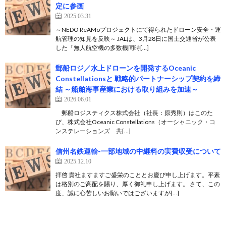
定に参画
2025.03.31
～NEDO ReAMoプロジェクトにて得られたドローン安全・運
航管理の知見を反映～ JALは、3月28日に国土交通省が公表
した「無人航空機の多数機同時[…]
郵船ロジ／水上ドローンを開発するOceanic
Constellationsと 戦略的パートナーシップ契約を締
結 ～船舶海事産業における取り組みを加速～
2026.06.01
郵船ロジスティクス株式会社（社長：原秀則）はこのた
び、株式会社Oceanic Constellations（オーシャニック・コ
ンステレーションズ 共[…]
信州名鉄運輸-一部地域の中継料の実費収受について
2025.12.10
拝啓 貴社ますますご盛栄のこととお慶び申し上げます。平素
は格別のご高配を賜り、厚く御礼申し上げます。 さて、この
度、誠に心苦しいお願いではございますが[…]