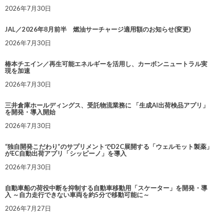
2026年7月30日
JAL／2026年8月前半 燃油サーチャージ適用額のお知らせ(変更)
2026年7月30日
椿本チエイン／再生可能エネルギーを活用し、カーボンニュートラル実
現を加速
2026年7月30日
三井倉庫ホールディングス、受託物流業務に 「生成AI出荷検品アプリ」
を開発・導入開始
2026年7月30日
“独自開発こだわり”のサプリメントでD2C展開する「ウェルモット製薬」
がEC自動出荷アプリ「シッピーノ」を導入
2026年7月30日
自動車船の荷役中断を抑制する自動車移動用「スケーター」を開発・導
入 ～自力走行できない車両を約5分で移動可能に～
2026年7月27日