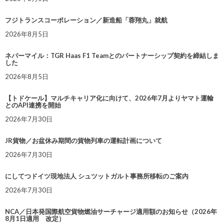
フジトランスコーポレーション／新造船「蓉翔丸」就航
2026年8月5日
ネバーマイル：TGR Haas F1 Teamとのパートナーシップ契約を締結しま
した
2026年8月5日
【トドケール】マルチキャリア化に向けて、2026年7月よりヤマト運輸
とのAPI連携を開始
2026年7月30日
JR貨物／お盆休み期間の貨物列車の運転計画について
2026年7月30日
にしてつドイツ現地法人 シュツットガルト事務所移転のご案内
2026年7月30日
NCA／日本発国際航空貨物燃油サーチャージ適用額のお知らせ（2026年
8月1日適用 改定）