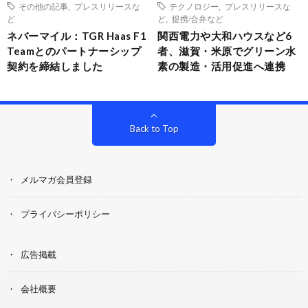
その他の記事
,
プレスリリースな
テクノロジー
,
プレスリリースな
ど
ど
,
提携/合弁など
ネバーマイル：TGR Haas F1
関西電力や大和ハウスなど6
Teamとのパートナーシップ
者、滋賀・米原でグリーン水
契約を締結しました
素の製造・活用促進へ連携
Back to Top
メルマガ会員登録
プライバシーポリシー
広告掲載
会社概要