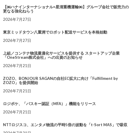
【㈱ハナインターナショナル×星清重機運輸㈱】グループ会社で販売力の
更なる強化ねらう
2026年7月27日
東京ミッドタウン八重洲でロボット配送サービスを本格始動
2026年7月27日
上組／コンテナ物流最適化サービスを提供する スタートアップ企業
「OneStream株式会社」への出資のお知らせ
2026年7月21日
ZOZO、BONJOUR SAGANの自社EC拡大に向け「Fulfillment by
ZOZO」を提供開始
2026年7月21日
ロジポケ、「パスキー認証（MFA）」機能をリリース
2026年7月21日
NTTロジスコ、エンタメ物流の平時5倍の波動を「t-Sort MAS」で吸収