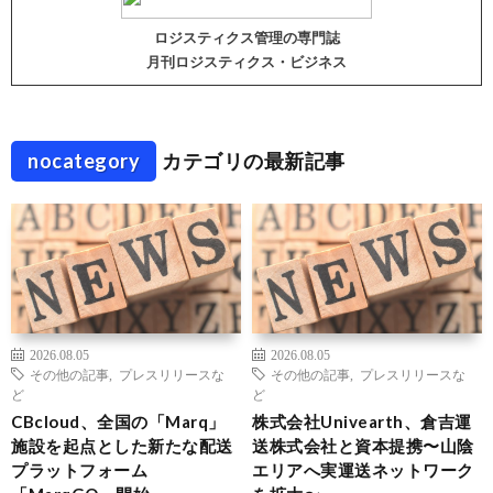
ロジスティクス管理の専門誌
月刊ロジスティクス・ビジネス
nocategory
カテゴリの最新記事
2026.08.05
2026.08.05
その他の記事
,
プレスリリースな
その他の記事
,
プレスリリースな
ど
ど
CBcloud、全国の「Marq」
株式会社Univearth、倉吉運
施設を起点とした新たな配送
送株式会社と資本提携〜山陰
プラットフォーム
エリアへ実運送ネットワーク