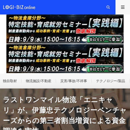
独自取材
物流施設/不動産
災害/事故/不祥事
テクノロジー/製品
ラストワンマイル物流「エニキャ
リ」が、伊藤忠テクノロジーベンチャ
ーズからの第三者割当増資による資金