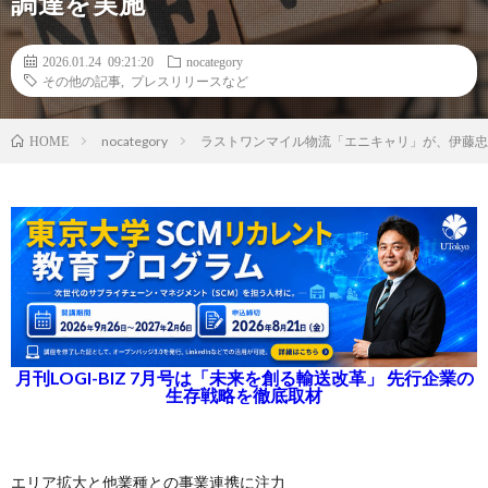
調達を実施
2026.01.24 09:21:20
nocategory
その他の記事
,
プレスリリースなど
nocategory
ラストワンマイル物流「エニキャリ」が、伊藤忠
HOME
月刊LOGI-BIZ 7月号は「未来を創る輸送改革」 先行企業の
生存戦略を徹底取材
エリア拡大と他業種との事業連携に注力