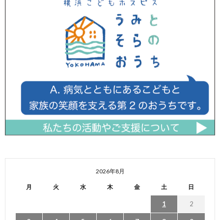
2026年8月
月
火
水
木
金
土
日
1
2