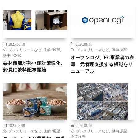
2026.08.10
2026.08.10
プレスリリースなど
,
動向/展望
,
プレスリリースなど
,
動向/展望
熱中症対策
オープンロジ、EC事業者の在
栗林商船が熱中症対策強化、
庫一元管理支援する機能をリ
船員に飲料配布開始
ニューアル
2026.08.08
2026.08.08
プレスリリースなど
,
動向/展望
プレスリリースなど
,
動向/展望
,
物流施設