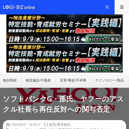
独自取材
物流施設/不動産
災害/事故/不祥事
テクノロジー/製品
ソフトバンクG・孫氏、ヤフーのアス
クル社長ら再任反対への関与否定
2019.08.07 19:50:51
経営/業界動向