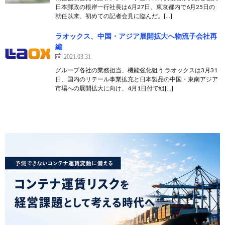
日本郵政の根岸一行社長は6月27日、東京都内で6月25日の
就任以来、初めての記者会見に臨んだ。[…]
ラオックス、中国・アジア展開拡大へ物流子会社再
編
2021.03.31
グループ各社の業務担当、機能強化狙う ラオックスは3月31
日、国内のリテール事業拡充と日本製品の中国・東南アジア
市場への展開拡大に向け、4月1日付で組[…]