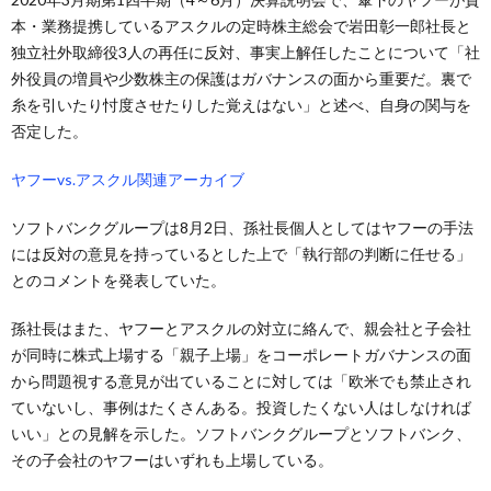
本・業務提携しているアスクルの定時株主総会で岩田彰一郎社長と
独立社外取締役3人の再任に反対、事実上解任したことについて「社
外役員の増員や少数株主の保護はガバナンスの面から重要だ。裏で
糸を引いたり忖度させたりした覚えはない」と述べ、自身の関与を
否定した。
ヤフーvs.アスクル関連アーカイブ
ソフトバンクグループは8月2日、孫社長個人としてはヤフーの手法
には反対の意見を持っているとした上で「執行部の判断に任せる」
とのコメントを発表していた。
孫社長はまた、ヤフーとアスクルの対立に絡んで、親会社と子会社
が同時に株式上場する「親子上場」をコーポレートガバナンスの面
から問題視する意見が出ていることに対しては「欧米でも禁止され
ていないし、事例はたくさんある。投資したくない人はしなければ
いい」との見解を示した。ソフトバンクグループとソフトバンク、
その子会社のヤフーはいずれも上場している。