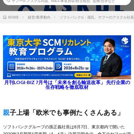
ヤフーvs.アスクル問題
,
M&A/事業買収/経営統合
,
提携/合弁など
経営/業界動向
ソフトバンクG・孫氏、ヤフーのアスクル社
HOME
月刊LOGI-BIZ 7月号は「未来を創る輸送改革」 先行企業の
生存戦略を徹底取材
親子上場「欧米でも事例たくさんある」
ソフトバンクグループの孫正義社長は8月7日、東京都内で開いた
2020年3月期第1四半期（4～6月）決算説明会で、傘下のヤフーが資