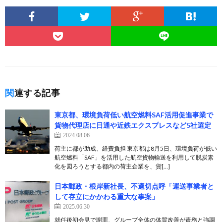
関連する記事
東京都、環境負荷低い航空燃料SAF活用促進事業で
貨物代理店に日通や近鉄エクスプレスなど5社選定
2024.08.06
荷主に都が助成、経費負担 東京都は8月5日、環境負荷が低い
航空燃料「SAF」を活用した航空貨物輸送を利用して脱炭素
化を図ろうとする都内の荷主企業を、貨[…]
日本郵政・根岸新社長、不適切点呼「運送事業者と
して存立にかかわる重大な事案」
2025.06.30
就任後初会見で謝罪、グループ全体の体質改善が責務と強調