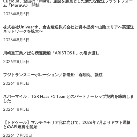
CBcloud、全国の「Marq」施設を起点とした新たな配送プラットフォー
ム「MarqGO」開始
2026年8月5日
株式会社Univearth、倉吉運送株式会社と資本提携〜山陰エリアへ実運送
ネットワークを拡大〜
2026年8月5日
川崎重工業／ばら積運搬船「ARISTOS II」の引き渡し
2026年8月5日
フジトランスコーポレーション／新造船「蓉翔丸」就航
2026年8月5日
ネバーマイル：TGR Haas F1 Teamとのパートナーシップ契約を締結しま
した
2026年8月5日
【トドケール】マルチキャリア化に向けて、2026年7月よりヤマト運輸
とのAPI連携を開始
2026年7月30日