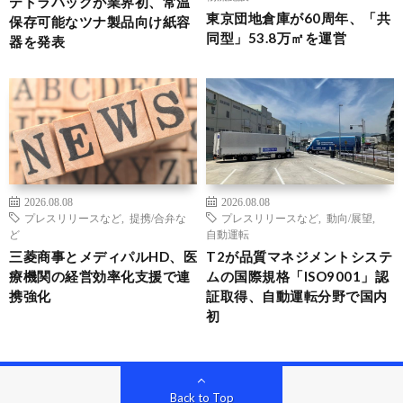
テトラパックが業界初、常温
東京団地倉庫が60周年、「共
保存可能なツナ製品向け紙容
同型」53.8万㎡を運営
器を発表
2026.08.08
2026.08.08
プレスリリースなど
,
提携/合弁な
プレスリリースなど
,
動向/展望
,
ど
自動運転
三菱商事とメディパルHD、医
T2が品質マネジメントシステ
療機関の経営効率化支援で連
ムの国際規格「ISO9001」認
携強化
証取得、自動運転分野で国内
初
Back to Top