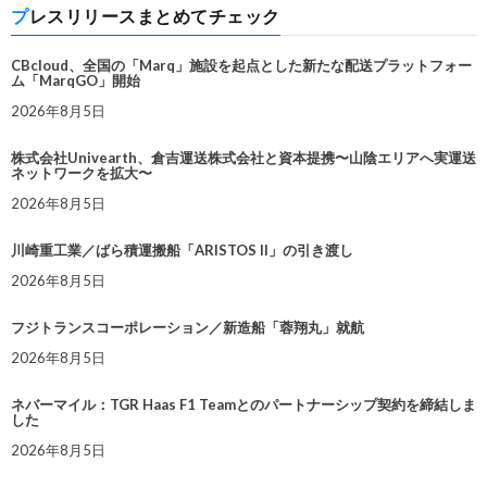
プレスリリースまとめてチェック
CBcloud、全国の「Marq」施設を起点とした新たな配送プラットフォー
ム「MarqGO」開始
2026年8月5日
株式会社Univearth、倉吉運送株式会社と資本提携〜山陰エリアへ実運送
ネットワークを拡大〜
2026年8月5日
川崎重工業／ばら積運搬船「ARISTOS II」の引き渡し
2026年8月5日
フジトランスコーポレーション／新造船「蓉翔丸」就航
2026年8月5日
ネバーマイル：TGR Haas F1 Teamとのパートナーシップ契約を締結しま
した
2026年8月5日