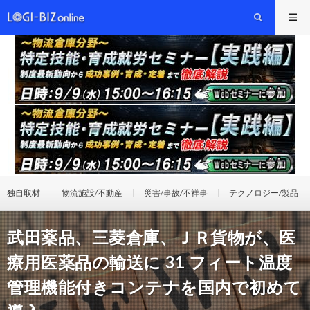
独自取材
物流施設/不動産
災害/事故/不祥事
テクノロジー/製品
武田薬品、三菱倉庫、ＪＲ貨物が、医
療用医薬品の輸送に 31 フィート温度
管理機能付きコンテナを国内で初めて