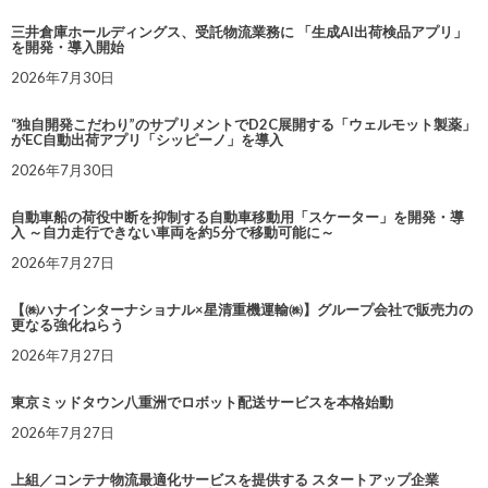
三井倉庫ホールディングス、受託物流業務に 「生成AI出荷検品アプリ」
を開発・導入開始
2026年7月30日
“独自開発こだわり”のサプリメントでD2C展開する「ウェルモット製薬」
がEC自動出荷アプリ「シッピーノ」を導入
2026年7月30日
自動車船の荷役中断を抑制する自動車移動用「スケーター」を開発・導
入 ～自力走行できない車両を約5分で移動可能に～
2026年7月27日
【㈱ハナインターナショナル×星清重機運輸㈱】グループ会社で販売力の
更なる強化ねらう
2026年7月27日
東京ミッドタウン八重洲でロボット配送サービスを本格始動
2026年7月27日
上組／コンテナ物流最適化サービスを提供する スタートアップ企業