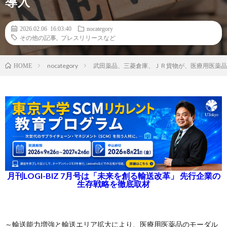
導入
2026.02.06 16:03:40
nocategory
その他の記事
,
プレスリリースなど
nocategory
武田薬品、三菱倉庫、ＪＲ貨物が、医療用医薬品の
HOME
月刊LOGI-BIZ 7月号は「未来を創る輸送改革」 先行企業の
生存戦略を徹底取材
～輸送能力増強と輸送エリア拡大により、医療用医薬品のモーダル