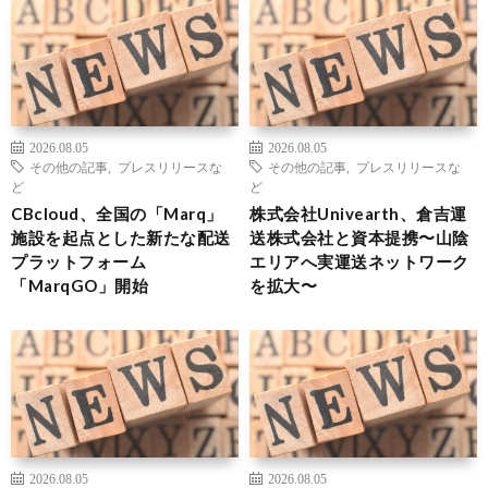
2026.08.05
2026.08.05
その他の記事
,
プレスリリースな
その他の記事
,
プレスリリースな
ど
ど
CBcloud、全国の「Marq」
株式会社Univearth、倉吉運
施設を起点とした新たな配送
送株式会社と資本提携〜山陰
プラットフォーム
エリアへ実運送ネットワーク
「MarqGO」開始
を拡大〜
2026.08.05
2026.08.05