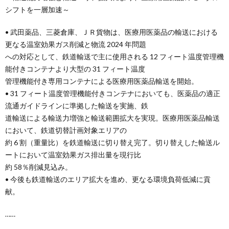
シフトを一層加速～
• 武田薬品、三菱倉庫、ＪＲ貨物は、医療用医薬品の輸送における
更なる温室効果ガス削減と物流 2024 年問題
への対応として、鉄道輸送で主に使用される 12 フィート温度管理機
能付きコンテナより大型の 31 フィート温度
管理機能付き専用コンテナによる医療用医薬品輸送を開始。
• 31 フィート温度管理機能付きコンテナにおいても、医薬品の適正
流通ガイドラインに準拠した輸送を実施、鉄
道輸送による輸送力増強と輸送範囲拡大を実現。医療用医薬品輸送
において、鉄道切替計画対象エリアの
約 6 割（重量比）を鉄道輸送に切り替え完了。切り替えした輸送ル
ートにおいて温室効果ガス排出量を現行比
約 58％削減見込み。
• 今後も鉄道輸送のエリア拡大を進め、更なる環境負荷低減に貢
献。
……