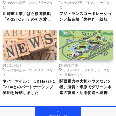
その他の記事
,
プレスリリースな
その他の記事
,
プレスリリースな
ど
ど
川崎重工業／ばら積運搬船
フジトランスコーポレーショ
「ARISTOS II」の引き渡し
ン／新造船「蓉翔丸」就航
2026.08.05
2026.07.30
その他の記事
,
プレスリリースな
テクノロジー
,
プレスリリースな
ど
ど
,
提携/合弁など
ネバーマイル：TGR Haas F1
関西電力や大和ハウスなど6
Teamとのパートナーシップ
者、滋賀・米原でグリーン水
契約を締結しました
素の製造・活用促進へ連携
Back to Top