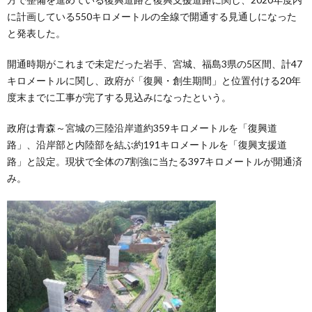
に計画している550キロメートルの全線で開通する見通しになった
と発表した。
開通時期がこれまで未定だった岩手、宮城、福島3県の5区間、計47
キロメートルに関し、政府が「復興・創生期間」と位置付ける20年
度末までに工事が完了する見込みになったという。
政府は青森～宮城の三陸沿岸道約359キロメートルを「復興道
路」、沿岸部と内陸部を結ぶ約191キロメートルを「復興支援道
路」と設定。現状で全体の7割強に当たる397キロメートルが開通済
み。