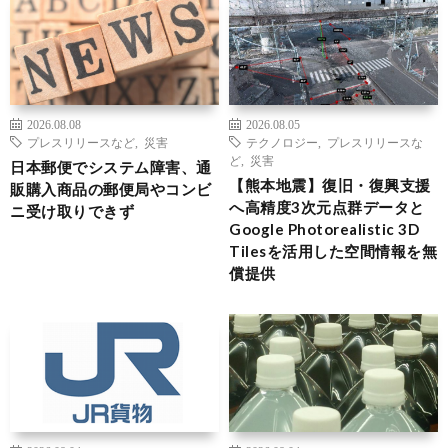
2026.08.08
2026.08.05
プレスリリースなど
,
災害
テクノロジー
,
プレスリリースな
ど
,
災害
日本郵便でシステム障害、通
【熊本地震】復旧・復興支援
販購入商品の郵便局やコンビ
へ高精度3次元点群データと
ニ受け取りできず
Google Photorealistic 3D
Tilesを活用した空間情報を無
償提供