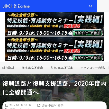
独自取材
物流施設/不動産
災害/事故/不祥事
テクノロジー/製品
復興道路と復興支援道路、2020年度内
に全線開通へ
2019.08.08 20:06:18
災害/事故/不祥事