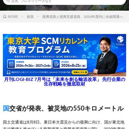
災害
,
プレスリリースなど
政策
復興道路と復興支援道路、2020年度内に全線開通へ
HOME
月刊LOGI-BIZ 7月号は「未来を創る輸送改革」 先行企業の
生存戦略を徹底取材
国交省が発表、被災地の550キロメートル
国土交通省は8月8日、東日本大震災からの復興に向け、国が東北地
方で整備を進めている復興道路と復興支援道路に関し、2020年度内