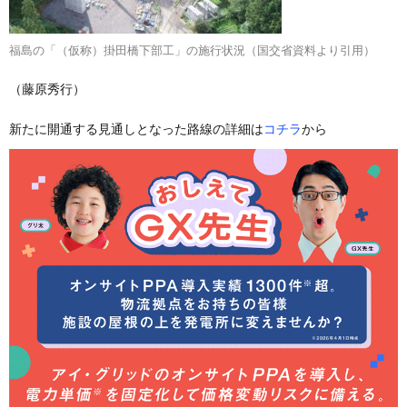
福島の「（仮称）掛田橋下部工」の施行状況（国交省資料より引用）
（藤原秀行）
新たに開通する見通しとなった路線の詳細は
コチラ
から