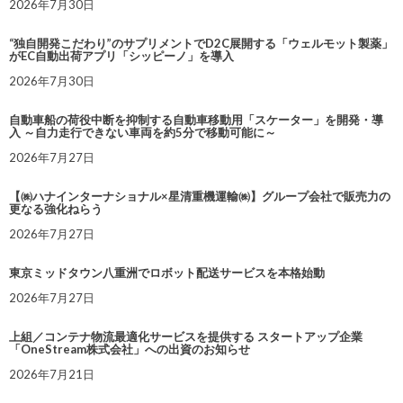
2026年7月30日
“独自開発こだわり”のサプリメントでD2C展開する「ウェルモット製薬」
がEC自動出荷アプリ「シッピーノ」を導入
2026年7月30日
自動車船の荷役中断を抑制する自動車移動用「スケーター」を開発・導
入 ～自力走行できない車両を約5分で移動可能に～
2026年7月27日
【㈱ハナインターナショナル×星清重機運輸㈱】グループ会社で販売力の
更なる強化ねらう
2026年7月27日
東京ミッドタウン八重洲でロボット配送サービスを本格始動
2026年7月27日
上組／コンテナ物流最適化サービスを提供する スタートアップ企業
「OneStream株式会社」への出資のお知らせ
2026年7月21日