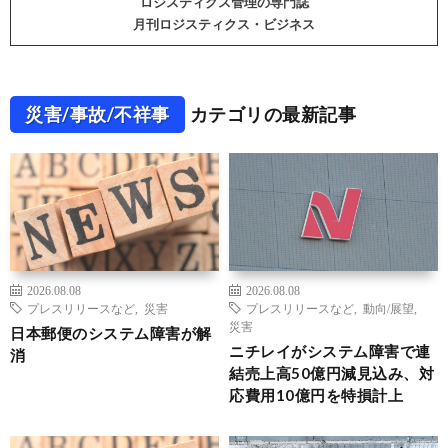
ロジスティクス管理の専門誌
月刊ロジスティクス・ビジネス
災害/事故/不祥事
カテゴリの最新記事
2026.08.08
2026.08.08
プレスリリースなど
,
災害
プレスリリースなど
,
動向/展望
,
災害
日本郵便のシステム障害が解
ニチレイがシステム障害で連
消
結売上高50億円減見込み、対
応費用10億円を特損計上