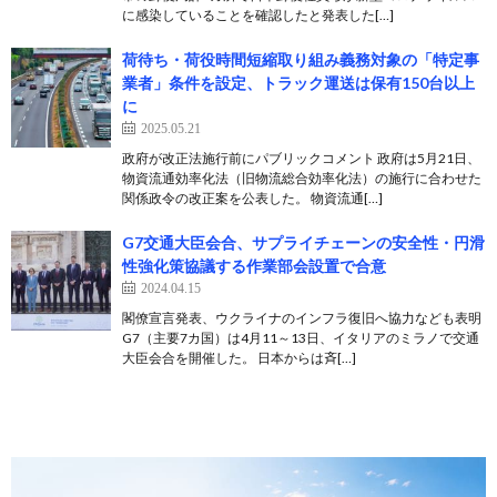
に感染していることを確認したと発表した[…]
荷待ち・荷役時間短縮取り組み義務対象の「特定事
業者」条件を設定、トラック運送は保有150台以上
に
2025.05.21
政府が改正法施行前にパブリックコメント 政府は5月21日、
物資流通効率化法（旧物流総合効率化法）の施行に合わせた
関係政令の改正案を公表した。 物資流通[…]
G7交通大臣会合、サプライチェーンの安全性・円滑
性強化策協議する作業部会設置で合意
2024.04.15
閣僚宣言発表、ウクライナのインフラ復旧へ協力なども表明
G7（主要7カ国）は4月11～13日、イタリアのミラノで交通
大臣会合を開催した。 日本からは斉[…]