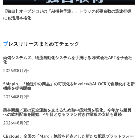
【独自】オープンロジの「AI梱包予測」、トラック必要台数の迅速把握
にも活用本格化
プレスリリースまとめてチェック
両備システムズ、物流自動化システムを手掛ける 株式会社APTを子会社
化
2026年8月9日
Shippio、「輸送中の商品」の可視化をInvoiceのAI-OCRで自動化する新
機能を提供開始
2026年8月9日
栗林商船／夏の安全運航を支えるため熱中症対策を強化。今年から船員
への飲料配布を開始、4年目となるファン付き作業服の支給も継続
2026年8月9日
CBcloud、全国の「Marq」施設を起点とした新たな配送プラットフォー