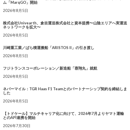
ム「MarqGO」開始
2026年8月5日
株式会社Univearth、倉吉運送株式会社と資本提携〜山陰エリアへ実運送
ネットワークを拡大〜
2026年8月5日
川崎重工業／ばら積運搬船「ARISTOS II」の引き渡し
2026年8月5日
フジトランスコーポレーション／新造船「蓉翔丸」就航
2026年8月5日
ネバーマイル：TGR Haas F1 Teamとのパートナーシップ契約を締結しま
した
2026年8月5日
【トドケール】マルチキャリア化に向けて、2026年7月よりヤマト運輸
とのAPI連携を開始
2026年7月30日