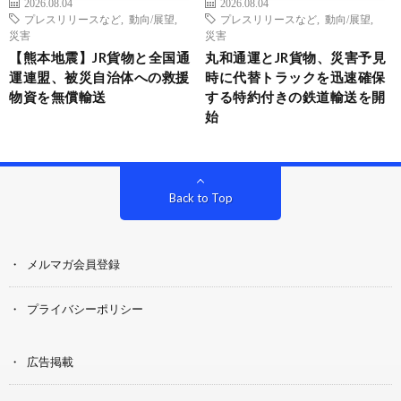
2026.08.04
2026.08.04
プレスリリースなど
,
動向/展望
,
プレスリリースなど
,
動向/展望
,
災害
災害
【熊本地震】JR貨物と全国通
丸和通運とJR貨物、災害予見
運連盟、被災自治体への救援
時に代替トラックを迅速確保
物資を無償輸送
する特約付きの鉄道輸送を開
始
Back to Top
メルマガ会員登録
プライバシーポリシー
広告掲載