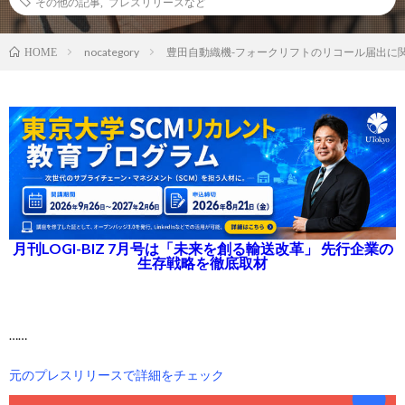
その他の記事
,
プレスリリースなど
nocategory
豊田自動織機-フォークリフトのリコール届出に
HOME
月刊LOGI-BIZ 7月号は「未来を創る輸送改革」 先行企業の
生存戦略を徹底取材
……
元のプレスリリースで詳細をチェック