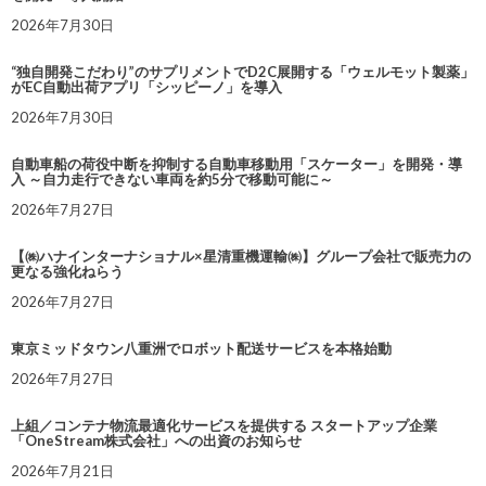
2026年7月30日
“独自開発こだわり”のサプリメントでD2C展開する「ウェルモット製薬」
がEC自動出荷アプリ「シッピーノ」を導入
2026年7月30日
自動車船の荷役中断を抑制する自動車移動用「スケーター」を開発・導
入 ～自力走行できない車両を約5分で移動可能に～
2026年7月27日
【㈱ハナインターナショナル×星清重機運輸㈱】グループ会社で販売力の
更なる強化ねらう
2026年7月27日
東京ミッドタウン八重洲でロボット配送サービスを本格始動
2026年7月27日
上組／コンテナ物流最適化サービスを提供する スタートアップ企業
「OneStream株式会社」への出資のお知らせ
2026年7月21日