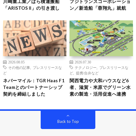
川崎重工業／ばら積運搬船
フジトランスコーポレーショ
「ARISTOS II」の引き渡し
ン／新造船「蓉翔丸」就航
2026.08.05
2026.07.30
その他の記事
,
プレスリリースな
テクノロジー
,
プレスリリースな
ど
ど
,
提携/合弁など
ネバーマイル：TGR Haas F1
関西電力や大和ハウスなど6
Teamとのパートナーシップ
者、滋賀・米原でグリーン水
契約を締結しました
素の製造・活用促進へ連携
Back to Top