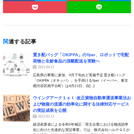
関連する記事
置き配バッグ「OKIPPA」のYper、ロボットで宅配
荷物と生鮮食品の混載配送を実験へ
2021.04.21
広島県の事業に参加、9月下旬めど実施予定 置き配バッグ
「OKIPPA（オキッパ）」を手掛けるYper（イーパー、東京
都渋谷区南平台町）は4月21日、自[…]
ウイングアーク１ｓｔ-改正貨物自動車運送事業法お
よび物資の流通の効率化に関する法律対応サービス
の実証成果を公開
2025.03.13
経済産業省による令和5年補正「荷主企業における物流効率
化に向けた先進的な実証事業」では、株式会社ハルテＧＣが