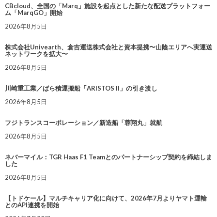
CBcloud、全国の「Marq」施設を起点とした新たな配送プラットフォー
ム「MarqGO」開始
2026年8月5日
株式会社Univearth、倉吉運送株式会社と資本提携〜山陰エリアへ実運送
ネットワークを拡大〜
2026年8月5日
川崎重工業／ばら積運搬船「ARISTOS II」の引き渡し
2026年8月5日
フジトランスコーポレーション／新造船「蓉翔丸」就航
2026年8月5日
ネバーマイル：TGR Haas F1 Teamとのパートナーシップ契約を締結しま
した
2026年8月5日
【トドケール】マルチキャリア化に向けて、2026年7月よりヤマト運輸
とのAPI連携を開始