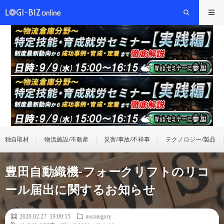
独自取材
物流施設/不動産
災害/事故/不祥事
テクノロジー/製品
豊田自動織機-フォークリフトのリコ
ール届出に関するお知らせ
2026.02.27 19:09:15
nocategory