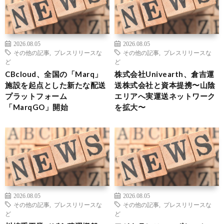
2026.08.05
2026.08.05
その他の記事
,
プレスリリースな
その他の記事
,
プレスリリースな
ど
ど
CBcloud、全国の「Marq」
株式会社Univearth、倉吉運
施設を起点とした新たな配送
送株式会社と資本提携〜山陰
プラットフォーム
エリアへ実運送ネットワーク
「MarqGO」開始
を拡大〜
2026.08.05
2026.08.05
その他の記事
,
プレスリリースな
その他の記事
,
プレスリリースな
ど
ど