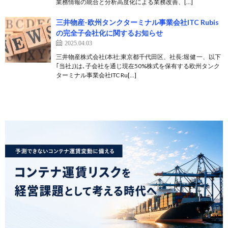
業務情報の統合と分析高度化による業務改善、[…]
三井物産-欧州タンクターミナル事業会社ITC Rubis
の完全子会社化に関するお知らせ
2025.04.03
三井物産株式会社(本社:東京都千代田区、社長:堀 健一、以下
｢当社｣)は､子会社を通じ現在50%株式を保有する欧州タンク
ターミナル事業会社ITC Ru[…]