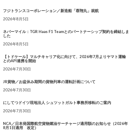
フジトランスコーポレーション／新造船「蓉翔丸」就航
2026年8月5日
ネバーマイル：TGR Haas F1 Teamとのパートナーシップ契約を締結しま
した
2026年8月5日
【トドケール】マルチキャリア化に向けて、2026年7月よりヤマト運輸
とのAPI連携を開始
2026年7月30日
JR貨物／お盆休み期間の貨物列車の運転計画について
2026年7月30日
にしてつドイツ現地法人 シュツットガルト事務所移転のご案内
2026年7月30日
NCA／日本発国際航空貨物燃油サーチャージ適用額のお知らせ（2026年
8月1日適用 改定）