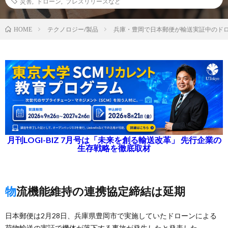
災害
,
ドローン
,
プレスリリースなど
テクノロジー/製品
兵庫・豊岡で日本郵便が輸送実証中のド
HOME
月刊LOGI-BIZ 7月号は「未来を創る輸送改革」 先行企業の
生存戦略を徹底取材
物流機能維持の連携協定締結は延期
日本郵便は2月28日、兵庫県豊岡市で実施していたドローンによる
荷物輸送の実証で機体が落下する事故が発生したと発表した。