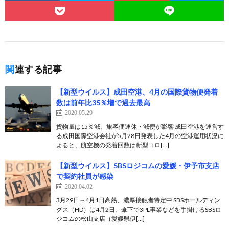
関連する記事
【新型ウイルス】成田空港、4月の国際貨物便発着
数は前年比35％増で過去最高
2020.05.29
貨物量は15％減、旅客便運休・減便が影響 成田空港を運営す
る成田国際空港会社が5月28日発表した4月の空港運用状況に
よると、航空機の発着回数は新型コロ[…]
【新型ウイルス】SBSロジコムの愛媛・伊予市支店
で契約社員が感染
2020.04.02
3月29日～4月1日高熱、濃厚接触者特定中 SBSホールディン
グス（HD）は4月2日、傘下で3PL事業などを手掛けるSBSロ
ジコムの松山支店（愛媛県伊[…]