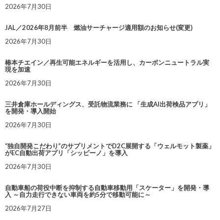
2026年7月30日
JAL／2026年8月前半 燃油サーチャージ適用額のお知らせ(変更)
2026年7月30日
椿本チエイン／再生可能エネルギーを活用し、カーボンニュートラル実
現を加速
2026年7月30日
三井倉庫ホールディングス、受託物流業務に 「生成AI出荷検品アプリ」
を開発・導入開始
2026年7月30日
“独自開発こだわり”のサプリメントでD2C展開する「ウェルモット製薬」
がEC自動出荷アプリ「シッピーノ」を導入
2026年7月30日
自動車船の荷役中断を抑制する自動車移動用「スケーター」を開発・導
入 ～自力走行できない車両を約5分で移動可能に～
2026年7月27日