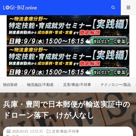
独自取材
物流施設/不動産
災害/事故/不祥事
テクノロジー/製品
兵庫・豊岡で日本郵便が輸送実証中の
ドローン落下、けが人なし
2026.03.01 13:55:35
災害/事故/不祥事