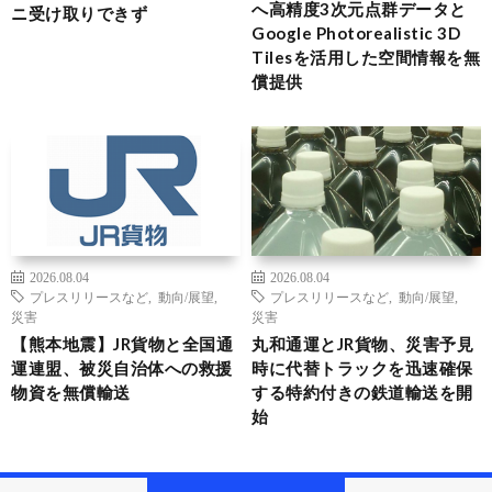
へ高精度3次元点群データと
ニ受け取りできず
Google Photorealistic 3D
Tilesを活用した空間情報を無
償提供
2026.08.04
2026.08.04
プレスリリースなど
,
動向/展望
,
プレスリリースなど
,
動向/展望
,
災害
災害
【熊本地震】JR貨物と全国通
丸和通運とJR貨物、災害予見
運連盟、被災自治体への救援
時に代替トラックを迅速確保
物資を無償輸送
する特約付きの鉄道輸送を開
始