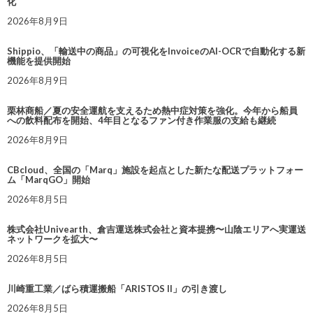
化
2026年8月9日
Shippio、「輸送中の商品」の可視化をInvoiceのAI-OCRで自動化する新
機能を提供開始
2026年8月9日
栗林商船／夏の安全運航を支えるため熱中症対策を強化。今年から船員
への飲料配布を開始、4年目となるファン付き作業服の支給も継続
2026年8月9日
CBcloud、全国の「Marq」施設を起点とした新たな配送プラットフォー
ム「MarqGO」開始
2026年8月5日
株式会社Univearth、倉吉運送株式会社と資本提携〜山陰エリアへ実運送
ネットワークを拡大〜
2026年8月5日
川崎重工業／ばら積運搬船「ARISTOS II」の引き渡し
2026年8月5日