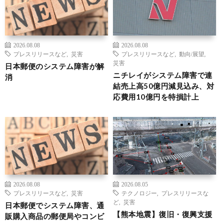
2026.08.08
2026.08.08
プレスリリースなど
,
災害
プレスリリースなど
,
動向/展望
,
災害
日本郵便のシステム障害が解
ニチレイがシステム障害で連
消
結売上高50億円減見込み、対
応費用10億円を特損計上
2026.08.08
2026.08.05
プレスリリースなど
,
災害
テクノロジー
,
プレスリリースな
ど
,
災害
日本郵便でシステム障害、通
【熊本地震】復旧・復興支援
販購入商品の郵便局やコンビ