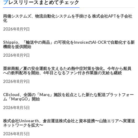
プレスリリースまとめてチェック
両備システムズ、物流自動化システムを手掛ける 株式会社APTを子会社
化
2026年8月9日
Shippio、「輸送中の商品」の可視化をInvoiceのAI-OCRで自動化する新
機能を提供開始
2026年8月9日
栗林商船／夏の安全運航を支えるため熱中症対策を強化。今年から船員
への飲料配布を開始、4年目となるファン付き作業服の支給も継続
2026年8月9日
CBcloud、全国の「Marq」施設を起点とした新たな配送プラットフォー
ム「MarqGO」開始
2026年8月5日
株式会社Univearth、倉吉運送株式会社と資本提携〜山陰エリアへ実運送
ネットワークを拡大〜
2026年8月5日