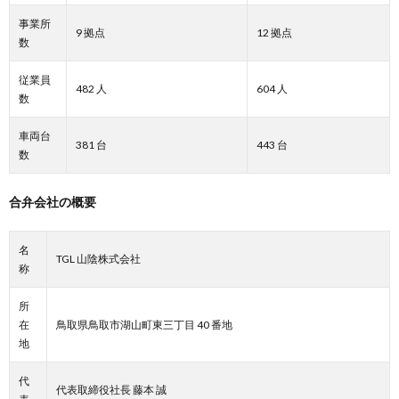
事業所
9 拠点
12 拠点
数
従業員
482 人
604 人
数
車両台
381 台
443 台
数
合弁会社の概要
名
TGL 山陰株式会社
称
所
在
鳥取県鳥取市湖山町東三丁目 40 番地
地
代
代表取締役社長 藤本 誠