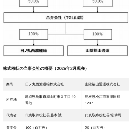
株式移転の当事会社の概要（2026年2月現在）
商号
日ノ丸西濃運輸株式会社
山陰福山通運株式会社
鳥取県鳥取市湖山町東 3 丁目 40
島根県松江市東津田町
所在地
番地
1247
代表者
代表取締役社長 藤本 誠
代表取締役社長 堀 耕司
資本金
100（百万円）
50（百万円）