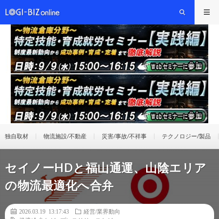
独自取材
物流施設/不動産
災害/事故/不祥事
テクノロジー/製品
セイノーHDと福山通運、山陰エリア
の物流最適化へ合弁
2026.03.19 13:17:43
経営/業界動向