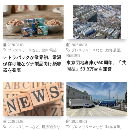
2026.08.08
2026.08.08
プレスリリースなど
,
動向/展望
プレスリリースなど
,
動向/展望
,
物流施設
テトラパックが業界初、常温
東京団地倉庫が60周年、「共
保存可能なツナ製品向け紙容
同型」53.8万㎡を運営
器を発表
2026.08.08
2026.08.08
プレスリリースなど
,
提携/合弁な
プレスリリースなど
,
動向/展望
,