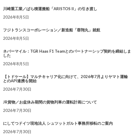
川崎重工業／ばら積運搬船「ARISTOS II」の引き渡し
2026年8月5日
フジトランスコーポレーション／新造船「蓉翔丸」就航
2026年8月5日
ネバーマイル：TGR Haas F1 Teamとのパートナーシップ契約を締結しま
した
2026年8月5日
【トドケール】マルチキャリア化に向けて、2026年7月よりヤマト運輸
とのAPI連携を開始
2026年7月30日
JR貨物／お盆休み期間の貨物列車の運転計画について
2026年7月30日
にしてつドイツ現地法人 シュツットガルト事務所移転のご案内
2026年7月30日