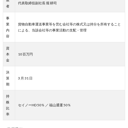
表
代表取締役副社長 堀 耕司
者
事
業
貨物自動車運送事業等を営む会社等の株式又は持分を所有すること
内
による、当該会社等の事業活動の支配・管理
容
資
本
10 百万円
金
決
算
3 月 31 日
期
持
株
セイノーHD 50％ ／ 福山通運 50％
比
率