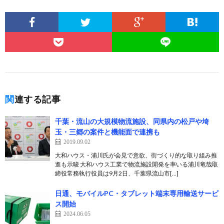
関連する記事
千葉・流山の大規模物流施設、同県内の松戸や埼
玉・三郷の案件と機能面で連携も
2019.09.02
大和ハウス・浦川氏が会見で意欲、街づくり的な取り組み推
進も示唆 大和ハウス工業で物流施設開発を率いる浦川竜哉取
締役常務執行役員は9月2日、千葉県流山市[…]
日通、モバイルPC・タブレット端末専用輸送サービ
ス開始
2024.06.05