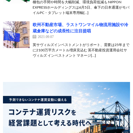
梱包の手間や時間を大幅削減、環境負荷低減も NIPPON
EXPRESSホールディングスは6月5日、傘下の日本通運がモバ
イルPC・タブレット端末専用輸[…]
欧州不動産市場、ラストワンマイル物流用施設や冷
蔵倉庫などの成長性に注目提唱
2021.09.07
英サヴィルズインベストメントがリポート、需要は25年まで
に2100万平方メートル増床見込む 英不動産投資運用会社サ
ヴィルズ インベストメント マネージ[…]