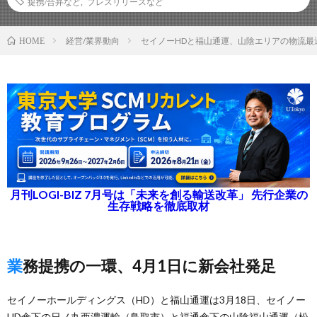
提携/合弁など
,
プレスリリースなど
経営/業界動向
セイノーHDと福山通運、山陰エリアの物流最
HOME
月刊LOGI-BIZ 7月号は「未来を創る輸送改革」 先行企業の
生存戦略を徹底取材
業務提携の一環、4月1日に新会社発足
セイノーホールディングス（HD）と福山通運は3月18日、セイノー
HD傘下の日ノ丸西濃運輸（鳥取市）と福通傘下の山陰福山通運（松