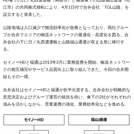
江市）の共同株式移転により、4月1日付で合弁会社「TGL山陰」を
設立すると発表した。
山陰地域は人口減少で物流効率化が急務となっており、両社グルー
プが合弁でエリアの物流ネットワークの最適化・高度化を図る。合
弁会社の下に日ノ丸西濃運輸と山陰福山通運が収まる形に移行す
る。
セイノーHDと福通は2013年3月に業務提携を開始。輸送ネットワー
クの相互補完やサービス品質向上に取り組んできた。今回の合弁開
始もその一環。
合弁会社はセイノーHDと福通が折半出資する。合弁会社が戦略的な
意思決定およびグループ運営の統括を担い、傘下の2社がそれぞれの
強みを活かしながら、営業連携の強化、業務効率化などを進める。