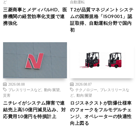
ど
自動運転
三菱商事とメディパルHD、医
T2が品質マネジメントシステ
療機関の経営効率化支援で連
ムの国際規格「ISO9001」認
携強化
証取得、自動運転分野で国内
初
2026.08.08
2026.08.07
プレスリリースなど
,
動向/展望
,
テクノロジー
,
プレスリリースな
災害
ど
,
動向/展望
ニチレイがシステム障害で連
ロジスネクストが防爆仕様車
結売上高50億円減見込み、対
のフォークをフルモデルチェ
応費用10億円を特損計上
ンジ、オペレーターの快適性
向上図る