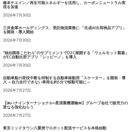
椿本チエイン／再生可能エネルギーを活用し、カーボンニュートラル実
現を加速
2026年7月30日
三井倉庫ホールディングス、受託物流業務に 「生成AI出荷検品アプリ」
を開発・導入開始
2026年7月30日
“独自開発こだわり”のサプリメントでD2C展開する「ウェルモット製薬」
がEC自動出荷アプリ「シッピーノ」を導入
2026年7月30日
自動車船の荷役中断を抑制する自動車移動用「スケーター」を開発・導
入 ～自力走行できない車両を約5分で移動可能に～
2026年7月27日
【㈱ハナインターナショナル×星清重機運輸㈱】グループ会社で販売力の
更なる強化ねらう
2026年7月27日
東京ミッドタウン八重洲でロボット配送サービスを本格始動