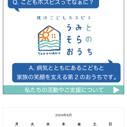
2026年8月
月
火
水
木
金
土
日