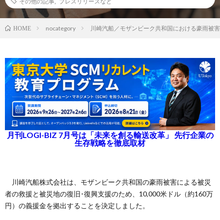
その他の記事
,
プレスリリースなど
nocategory
川崎汽船／モザンビーク共和国における豪雨被害
HOME
月刊LOGI-BIZ 7月号は「未来を創る輸送改革」 先行企業の
生存戦略を徹底取材
川崎汽船株式会社は、モザンビーク共和国の豪雨被害による被災
者の救援と被災地の復旧･復興支援のため、10,000米ドル（約160万
円）の義援金を拠出することを決定しました。