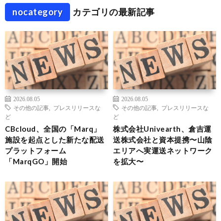
nocategory
カテゴリの最新記事
2026.08.05
2026.08.05
その他の記事
,
プレスリリースな
その他の記事
,
プレスリリースな
ど
ど
CBcloud、全国の「Marq」
株式会社Univearth、倉吉運
施設を起点とした新たな配送
送株式会社と資本提携〜山陰
プラットフォーム
エリアへ実運送ネットワーク
「MarqGO」開始
を拡大〜