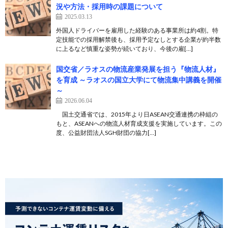
況や方法・採用時の課題について
2025.03.13
外国人ドライバーを雇用した経験のある事業所は約4割。特
定技能での採用解禁後も、採用予定なしとする企業が約半数
に上るなど慎重な姿勢が続いており、今後の雇[…]
国交省／ラオスの物流産業発展を担う『物流人材』
を育成 ～ラオスの国立大学にて物流集中講義を開催
～
2026.06.04
国土交通省では、2015年より日ASEAN交通連携の枠組の
もと、ASEANへの物流人材育成支援を実施しています。この
度、公益財団法人SGH財団の協力[…]