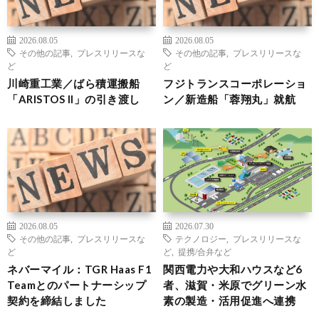
2026.08.05
2026.08.05
その他の記事
,
プレスリリースな
その他の記事
,
プレスリリースな
ど
ど
川崎重工業／ばら積運搬船
フジトランスコーポレーショ
「ARISTOS II」の引き渡し
ン／新造船「蓉翔丸」就航
2026.08.05
2026.07.30
その他の記事
,
プレスリリースな
テクノロジー
,
プレスリリースな
ど
ど
,
提携/合弁など
ネバーマイル：TGR Haas F1
関西電力や大和ハウスなど6
Teamとのパートナーシップ
者、滋賀・米原でグリーン水
契約を締結しました
素の製造・活用促進へ連携