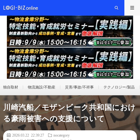
独自取材
物流施設/不動産
災害/事故/不祥事
テクノロジー/製品
川崎汽船／モザンビーク共和国におけ
る豪雨被害への支援について
2026.03.22 22:39:27
nocategory