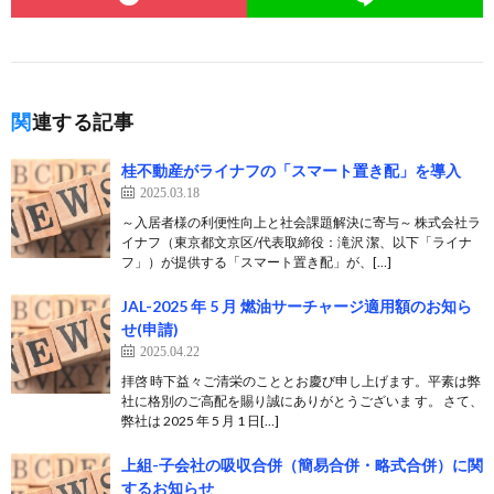
関連する記事
桂不動産がライナフの「スマート置き配」を導入
2025.03.18
～入居者様の利便性向上と社会課題解決に寄与～ 株式会社ラ
イナフ（東京都文京区/代表取締役：滝沢 潔、以下「ライナ
フ」）が提供する「スマート置き配」が、[…]
JAL-2025 年 5 月 燃油サーチャージ適用額のお知ら
せ(申請)
2025.04.22
拝啓 時下益々ご清栄のこととお慶び申し上げます。平素は弊
社に格別のご高配を賜り誠にありがとうございま す。 さて、
弊社は 2025 年 5 月 1 日[…]
上組-子会社の吸収合併（簡易合併・略式合併）に関
するお知らせ