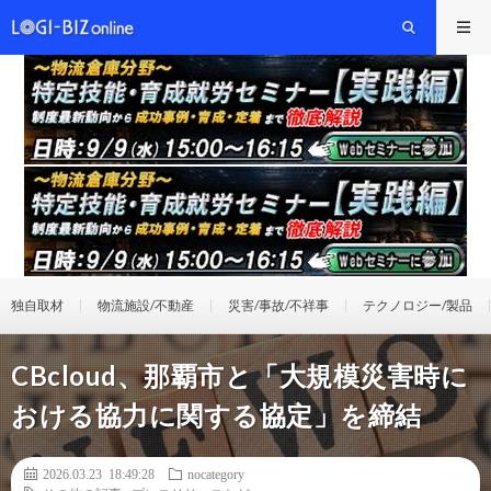
独自取材
物流施設/不動産
災害/事故/不祥事
テクノロジー/製品
CBcloud、那覇市と「大規模災害時に
おける協力に関する協定」を締結
2026.03.23 18:49:28
nocategory