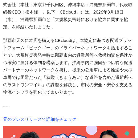
式会社（本社：東京都千代田区、沖縄本店：沖縄県那覇市、代表取
締役CEO：松本隆一、以下「CBcloud」）は、2026年3月18日
（水）、沖縄県那覇市と「大規模災害時における協力に関する協
定」を締結いたしました 。
那覇市天久に本店を構えるCBcloudは、本協定に基づき配送プラッ
トフォーム「ピックゴー」のドライバーネットワークを活用するこ
とで、大規模災害発生時に那覇市内の避難所等へ救援物資を迅速か
つ確実に届ける体制を構築します。沖縄県内に強固かつ広範な配送
パートナーのネットワークを擁し、従来の公用車による輸送や大型
車両では困難だった「狭隘（きょうあい）な道路を含めた避難所へ
のラストワンマイル」の課題を解決し、市民の安全・安心を支える
物流インフラを強化してまいります。
……
元のプレスリリースで詳細をチェック