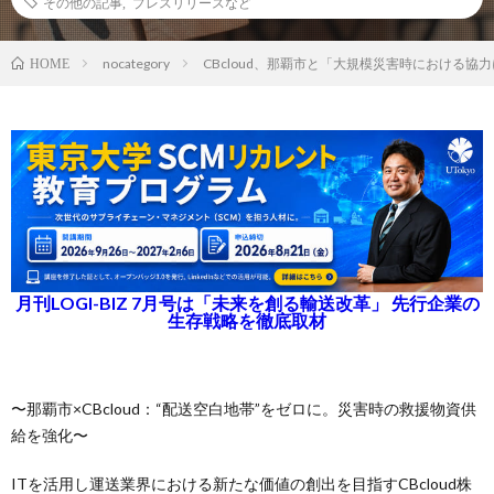
その他の記事
,
プレスリリースなど
nocategory
CBcloud、那覇市と「大規模災害時における協
HOME
月刊LOGI-BIZ 7月号は「未来を創る輸送改革」 先行企業の
生存戦略を徹底取材
〜那覇市×CBcloud：“配送空白地帯”をゼロに。災害時の救援物資供
給を強化〜
ITを活用し運送業界における新たな価値の創出を目指すCBcloud株