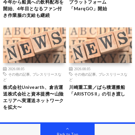
今年から船員への飲料配布を
プラットフォーム
開始、4年目となるファン付
「MarqGO」開始
き作業服の支給も継続
2026.08.05
2026.08.05
その他の記事
,
プレスリリースな
その他の記事
,
プレスリリースな
ど
ど
株式会社Univearth、倉吉運
川崎重工業／ばら積運搬船
送株式会社と資本提携〜山陰
「ARISTOS II」の引き渡し
エリアへ実運送ネットワーク
を拡大〜
Back to Top