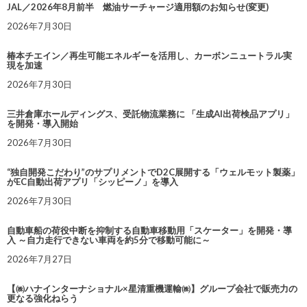
JAL／2026年8月前半 燃油サーチャージ適用額のお知らせ(変更)
2026年7月30日
椿本チエイン／再生可能エネルギーを活用し、カーボンニュートラル実
現を加速
2026年7月30日
三井倉庫ホールディングス、受託物流業務に 「生成AI出荷検品アプリ」
を開発・導入開始
2026年7月30日
“独自開発こだわり”のサプリメントでD2C展開する「ウェルモット製薬」
がEC自動出荷アプリ「シッピーノ」を導入
2026年7月30日
自動車船の荷役中断を抑制する自動車移動用「スケーター」を開発・導
入 ～自力走行できない車両を約5分で移動可能に～
2026年7月27日
【㈱ハナインターナショナル×星清重機運輸㈱】グループ会社で販売力の
更なる強化ねらう