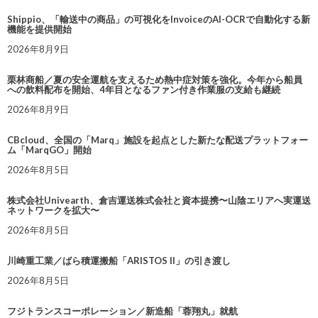
Shippio、「輸送中の商品」の可視化をInvoiceのAI-OCRで自動化する新
機能を提供開始
2026年8月9日
栗林商船／夏の安全運航を支えるため熱中症対策を強化。今年から船員
への飲料配布を開始、4年目となるファン付き作業服の支給も継続
2026年8月9日
CBcloud、全国の「Marq」施設を起点とした新たな配送プラットフォー
ム「MarqGO」開始
2026年8月5日
株式会社Univearth、倉吉運送株式会社と資本提携〜山陰エリアへ実運送
ネットワークを拡大〜
2026年8月5日
川崎重工業／ばら積運搬船「ARISTOS II」の引き渡し
2026年8月5日
フジトランスコーポレーション／新造船「蓉翔丸」就航