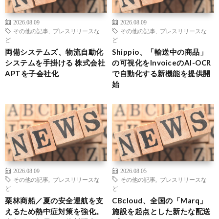
2026.08.09
2026.08.09
その他の記事
,
プレスリリースな
その他の記事
,
プレスリリースな
ど
ど
両備システムズ、物流自動化
Shippio、「輸送中の商品」
システムを手掛ける 株式会社
の可視化をInvoiceのAI-OCR
APTを子会社化
で自動化する新機能を提供開
始
2026.08.09
2026.08.05
その他の記事
,
プレスリリースな
その他の記事
,
プレスリリースな
ど
ど
栗林商船／夏の安全運航を支
CBcloud、全国の「Marq」
えるため熱中症対策を強化。
施設を起点とした新たな配送