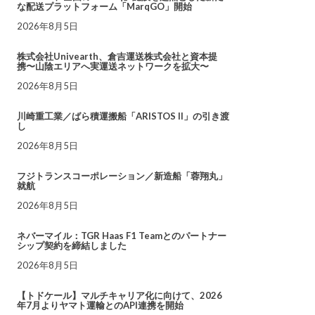
な配送プラットフォーム「MarqGO」開始
2026年8月5日
株式会社Univearth、倉吉運送株式会社と資本提
携〜山陰エリアへ実運送ネットワークを拡大〜
2026年8月5日
川崎重工業／ばら積運搬船「ARISTOS II」の引き渡
し
2026年8月5日
フジトランスコーポレーション／新造船「蓉翔丸」
就航
2026年8月5日
ネバーマイル：TGR Haas F1 Teamとのパートナー
シップ契約を締結しました
2026年8月5日
【トドケール】マルチキャリア化に向けて、2026
年7月よりヤマト運輸とのAPI連携を開始