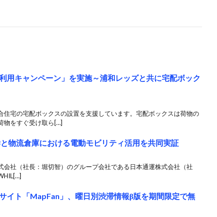
利用キャンペーン」を実施～浦和レッズと共に宅配ボック
住宅の宅配ボックスの設置を支援しています。宅配ボックスは荷物の
物をすぐ受け取ら[…]
大学と物流倉庫における電動モビリティ活用を共同実証
ングス株式会社（社長：堀切智）のグループ会社である日本通運株式会社（社
L[…]
イト「MapFan」、曜日別渋滞情報β版を期間限定で無