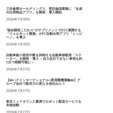
三井倉庫ホールディングス、受託物流業務に 「生成
AI出荷検品アプリ」を開発・導入開始
2026年7月30日
“独自開発こだわり”のサプリメントでD2C展開する
「ウェルモット製薬」がEC自動出荷アプリ「シッピ
ーノ」を導入
2026年7月30日
自動車船の荷役中断を抑制する自動車移動用「スケ
ーター」を開発・導入 ～自力走行できない車両を約
5分で移動可能に～
2026年7月27日
【㈱ハナインターナショナル×星清重機運輸㈱】グ
ループ会社で販売力の更なる強化ねらう
2026年7月27日
東京ミッドタウン八重洲でロボット配送サービスを
本格始動
2026年7月27日