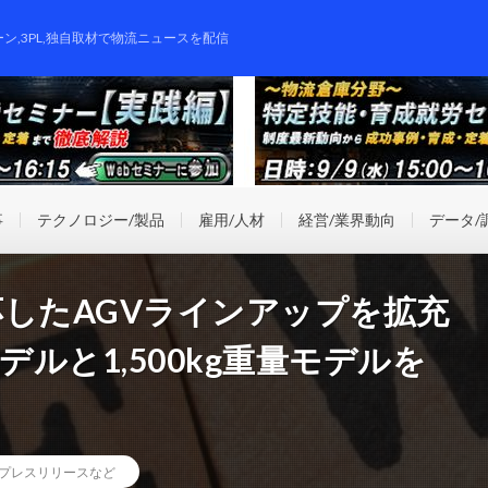
ーン,3PL,独自取材で物流ニュースを配信
事
テクノロジー/製品
雇用/人材
経営/業界動向
データ/
対応したAGVラインアップを拡充
モデルと1,500kg重量モデルを
プレスリリースなど