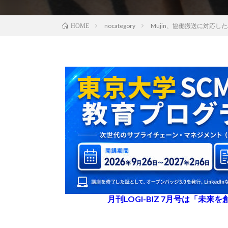
nocategory
Mujin、協働搬送に対応した
HOME
月刊LOGI-BIZ 7月号は「未