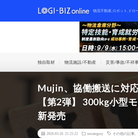
物流不動産,ロボット,ドロ
独自取材
物流施設/不動産
災害/事故/不祥
Mujin、協働搬送に
【第2弾】 300kg小型
新発売
2026.03.26 21:25:22
nocategory
その他の記事
,