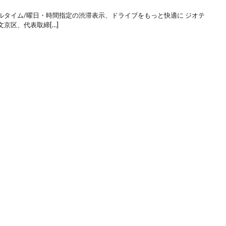
ルタイム/曜日・時間指定の渋滞表示、ドライブをもっと快適に ジオテ
京区、代表取締[…]