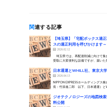
関連する記事
【埼玉県】「宅配ボックス適正
スの適正利用を呼びかけます～
2026.02.12
埼玉県では、再配達削減に向けて集合
受取に大変便利な設備ですが、届いた荷
日本通運とWHILL社、東京
2026.04.13
NIPPON EXPRESSホールディ
長：竹添進二郎 以下、日本通運）とWHI
ジオテクノロジーズの地図検索サ
料公開