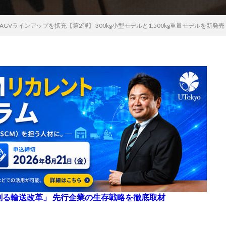
AGVラインアップを拡充【第2弾】 300kg小型モデルと1,500kg重量モデルを新発売
来を創る輸送改革」 先行企業の生存戦略を徹底取材