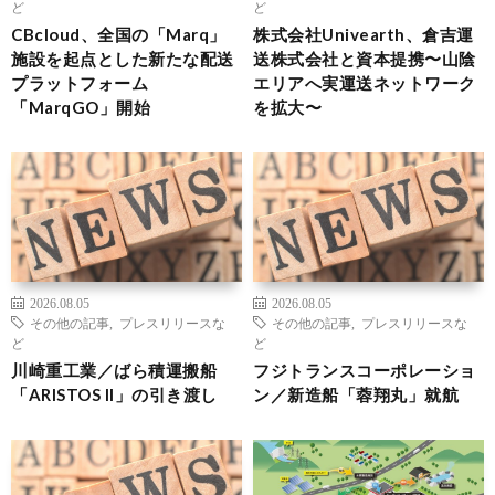
ど
ど
CBcloud、全国の「Marq」
株式会社Univearth、倉吉運
施設を起点とした新たな配送
送株式会社と資本提携〜山陰
プラットフォーム
エリアへ実運送ネットワーク
「MarqGO」開始
を拡大〜
2026.08.05
2026.08.05
その他の記事
,
プレスリリースな
その他の記事
,
プレスリリースな
ど
ど
川崎重工業／ばら積運搬船
フジトランスコーポレーショ
「ARISTOS II」の引き渡し
ン／新造船「蓉翔丸」就航