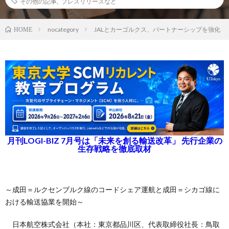
その他の記事
,
プレスリリースなど
nocategory
JALとカーゴルクス、パートナーシップを強化
HOME
月刊LOGI-BIZ 7月号は「未来を創る輸送改革」 先行企業の
生存戦略を徹底取材
～成田＝ルクセンブルク線のコードシェア運航と成田＝シカゴ線に
おける輸送協業を開始～
日本航空株式会社（本社：東京都品川区、代表取締役社長：鳥取