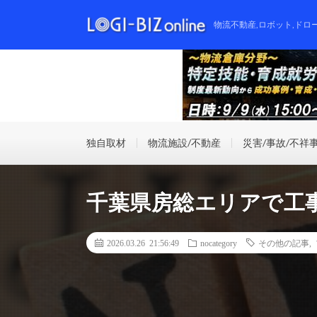
物流不動産,ロボット,ドロ
独自取材
物流施設/不動産
災害/事故/不祥
千葉県房総エリアで工
2026.03.26 21:56:49
nocategory
その他の記事
,