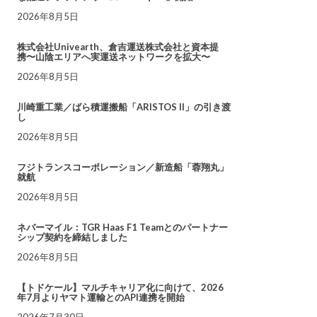
2026年8月5日
株式会社Univearth、倉吉運送株式会社と資本提
携〜山陰エリアへ実運送ネットワークを拡大〜
2026年8月5日
川崎重工業／ばら積運搬船「ARISTOS II」の引き渡
し
2026年8月5日
フジトランスコーポレーション／新造船「蓉翔丸」
就航
2026年8月5日
ネバーマイル：TGR Haas F1 Teamとのパートナー
シップ契約を締結しました
2026年8月5日
【トドケール】マルチキャリア化に向けて、2026
年7月よりヤマト運輸とのAPI連携を開始
2026年7月30日