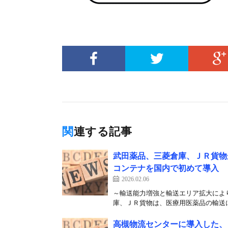
関連する記事
武田薬品、三菱倉庫、ＪＲ貨物が
コンテナを国内で初めて導入
2026.02.06
～輸送能力増強と輸送エリア拡大により
庫、ＪＲ貨物は、医療用医薬品の輸送に
高槻物流センターに導入した、