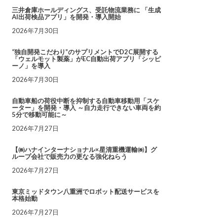
三井倉庫ホールディングス、受託物流業務に 「生成
AI出荷検品アプリ」を開発・導入開始
2026年7月30日
“独自開発こだわり”のサプリメントでD2C展開する
「ウェルモット製薬」がEC自動出荷アプリ「シッピ
ーノ」を導入
2026年7月30日
自動車船の荷役中断を抑制する自動車移動用「スケ
ーター」を開発・導入 ～自力走行できない車両を約
5分で移動可能に～
2026年7月27日
【㈱ハナインターナショナル×星清重機運輸㈱】グ
ループ会社で販売力の更なる強化ねらう
2026年7月27日
東京ミッドタウン八重洲でロボット配送サービスを
本格始動
2026年7月27日