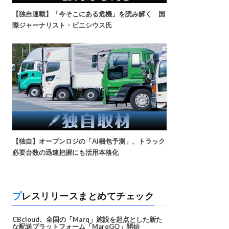
【独自連載】「今そこにある危機」を読み解く 国
際ジャーナリスト・ビニシウス氏
【独自】オープンロジの「AI梱包予測」、トラック
必要台数の迅速把握にも活用本格化
プレスリリースまとめてチェック
CBcloud、全国の「Marq」施設を起点とした新た
な配送プラットフォーム「MarqGO」開始