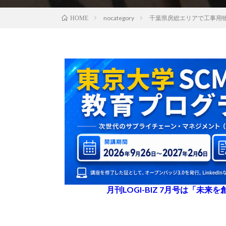
nocategory
千葉県房総エリアで工事用
HOME
月刊LOGI-BIZ 7月号は「未