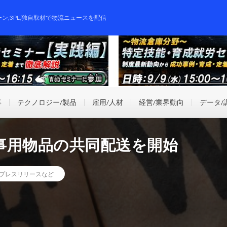
ーン,3PL,独自取材で物流ニュースを配信
事
テクノロジー/製品
雇用/人材
経営/業界動向
データ/
事用物品の共同配送を開始
プレスリリースなど