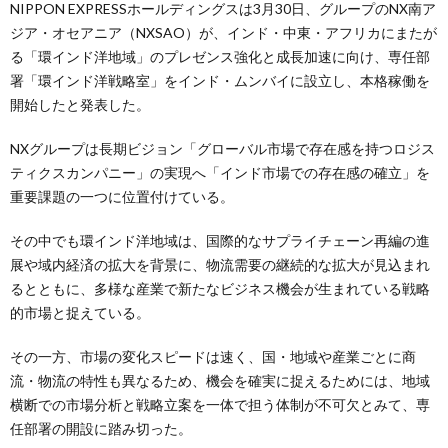
NIPPON EXPRESSホールディングスは3月30日、グループのNX南ア
ジア・オセアニア（NXSAO）が、インド・中東・アフリカにまたが
る「環インド洋地域」のプレゼンス強化と成長加速に向け、専任部
署「環インド洋戦略室」をインド・ムンバイに設立し、本格稼働を
開始したと発表した。
NXグループは長期ビジョン「グローバル市場で存在感を持つロジス
ティクスカンパニー」の実現へ「インド市場での存在感の確立」を
重要課題の一つに位置付けている。
その中でも環インド洋地域は、国際的なサプライチェーン再編の進
展や域内経済の拡大を背景に、物流需要の継続的な拡大が見込まれ
るとともに、多様な産業で新たなビジネス機会が生まれている戦略
的市場と捉えている。
その一方、市場の変化スピードは速く、国・地域や産業ごとに商
流・物流の特性も異なるため、機会を確実に捉えるためには、地域
横断での市場分析と戦略立案を一体で担う体制が不可欠とみて、専
任部署の開設に踏み切った。