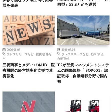
同型」53.8万㎡を運営
器を発表
2026.08.08
2026.08.08
プレスリリースなど
,
提携/合弁な
プレスリリースなど
,
動向/展望
,
ど
自動運転
三菱商事とメディパルHD、医
T2が品質マネジメントシステ
療機関の経営効率化支援で連
ムの国際規格「ISO9001」認
携強化
証取得、自動運転分野で国内
初