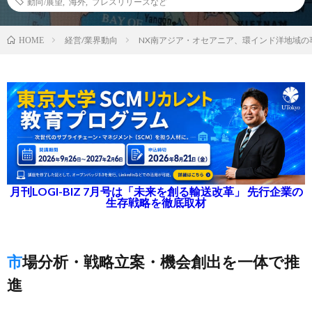
動向/展望
,
海外
,
プレスリリースなど
経営/業界動向
NX南アジア・オセアニア、環インド洋地域の
HOME
月刊LOGI-BIZ 7月号は「未来を創る輸送改革」 先行企業の
生存戦略を徹底取材
市場分析・戦略立案・機会創出を一体で推
進