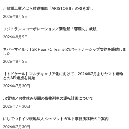
川崎重工業／ばら積運搬船「ARISTOS II」の引き渡し
2026年8月5日
フジトランスコーポレーション／新造船「蓉翔丸」就航
2026年8月5日
ネバーマイル：TGR Haas F1 Teamとのパートナーシップ契約を締結しま
した
2026年8月5日
【トドケール】マルチキャリア化に向けて、2026年7月よりヤマト運輸
とのAPI連携を開始
2026年7月30日
JR貨物／お盆休み期間の貨物列車の運転計画について
2026年7月30日
にしてつドイツ現地法人 シュツットガルト事務所移転のご案内
2026年7月30日