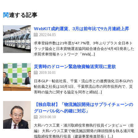
関連する記事
WebKIT成約運賃、3月は前年比で9カ月連続上昇
2022.04.05
求車登録件数は21年度が47.7%増、3年ぶりプラス 全日本ト
ラック協会と日本貨物運送協同組合連合会が4月4日発表した
求荷求車情報ネットワーク「Web[…]
災害時のドローン緊急物資輸送実現に意欲
2019.10.01
日本GLP・帖佐社長、千葉・流山市との連携強化 日本GLPの
帖佐義之社長は10月1日、千葉県流山市の同市役所内で、災
害時の協力に関する協定を同市と締結[…]
【独自取材】「物流施設開発はサプライチェーンの
グローバル化へ的確に対応」
2019.06.10
大和ハウス工業・浦川取締役常務執行役員インタビュー（前
編） 大和ハウス工業で物流施設開発の陣頭指揮を執る浦川竜
哉取締役常務執行役員（建築事業推進部長）[…]