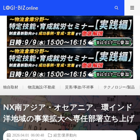
独自取材
物流施設/不動産
災害/事故/不祥事
テクノロジー/製品
NX南アジア・オセアニア、環インド
洋地域の事業拡大へ専任部署立ち上げ
2026.04.01 06:00:48
経営/業界動向