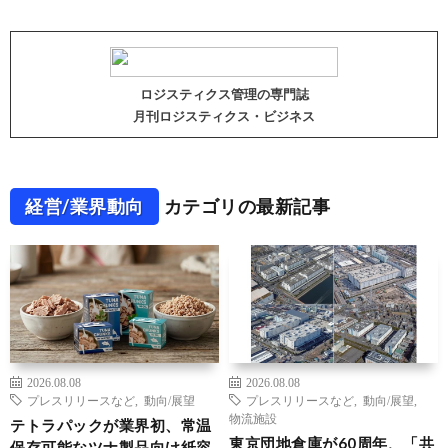
ロジスティクス管理の専門誌
月刊ロジスティクス・ビジネス
経営/業界動向
カテゴリの最新記事
2026.08.08
2026.08.08
プレスリリースなど
,
動向/展望
プレスリリースなど
,
動向/展望
,
物流施設
テトラパックが業界初、常温
東京団地倉庫が60周年、「共
保存可能なツナ製品向け紙容