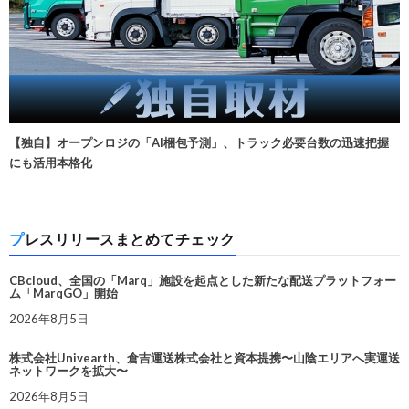
【独自】オープンロジの「AI梱包予測」、トラック必要台数の迅速把握
にも活用本格化
プレスリリースまとめてチェック
CBcloud、全国の「Marq」施設を起点とした新たな配送プラットフォー
ム「MarqGO」開始
2026年8月5日
株式会社Univearth、倉吉運送株式会社と資本提携〜山陰エリアへ実運送
ネットワークを拡大〜
2026年8月5日