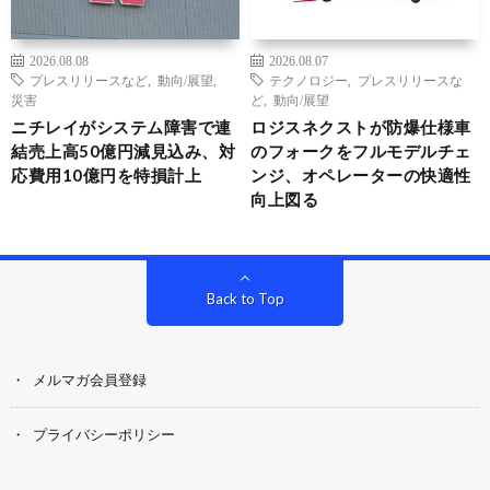
2026.08.08
2026.08.07
プレスリリースなど
,
動向/展望
,
テクノロジー
,
プレスリリースな
災害
ど
,
動向/展望
ニチレイがシステム障害で連
ロジスネクストが防爆仕様車
結売上高50億円減見込み、対
のフォークをフルモデルチェ
応費用10億円を特損計上
ンジ、オペレーターの快適性
向上図る
Back to Top
メルマガ会員登録
プライバシーポリシー