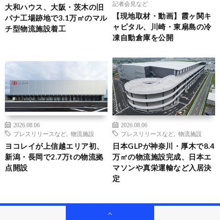
記者会見など
大和ハウス、大阪・茨木の旧
【現地取材・動画】霞ヶ関キ
パナ工場跡地で3.1万㎡のマル
ャピタル、川崎・東扇島の冷
チ型物流施設着工
凍自動倉庫を公開
2026.08.06
2026.08.06
プレスリリースなど
,
物流施設
プレスリリースなど
,
物流施設
ヨコレイが上信越エリア初、
日本GLPが神奈川・厚木で8.4
新潟・長岡で2.7万tの物流拠
万㎡の物流施設完成、日本エ
点開設
マソンや真栄運輸など入居決
定