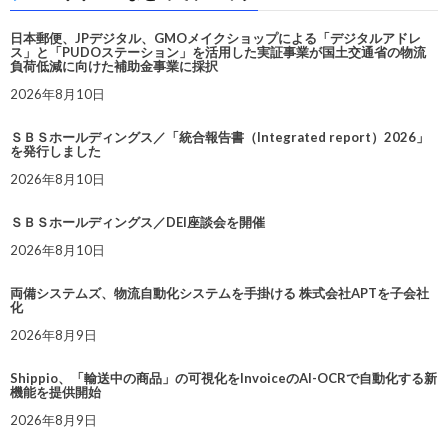
日本郵便、JPデジタル、GMOメイクショップによる「デジタルアドレ
ス」と「PUDOステーション」を活用した実証事業が国土交通省の物流
負荷低減に向けた補助金事業に採択
2026年8月10日
ＳＢＳホールディングス／「統合報告書（Integrated report）2026」
を発行しました
2026年8月10日
ＳＢＳホールディングス／DEI座談会を開催
2026年8月10日
両備システムズ、物流自動化システムを手掛ける 株式会社APTを子会社
化
2026年8月9日
Shippio、「輸送中の商品」の可視化をInvoiceのAI-OCRで自動化する新
機能を提供開始
2026年8月9日