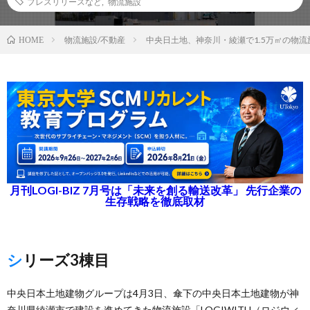
プレスリリースなど
,
物流施設
物流施設/不動産
中央日土地、神奈川・綾瀬で1.5万㎡の物流
HOME
月刊LOGI-BIZ 7月号は「未来を創る輸送改革」 先行企業の
生存戦略を徹底取材
シリーズ3棟目
中央日本土地建物グループは4月3日、傘下の中央日本土地建物が神
奈川県綾瀬市で建設を進めてきた物流施設「LOGIWITH（ロジウィ