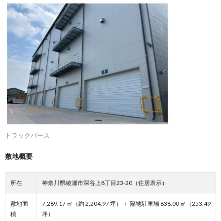
トラックバース
敷地概要
所在
神奈川県綾瀬市深谷上8丁目23-20（住居表示）
敷地面
7,289.17 ㎡（約 2,204.97 坪） ＋ 隔地駐車場 838.00 ㎡（253.49
積
坪）