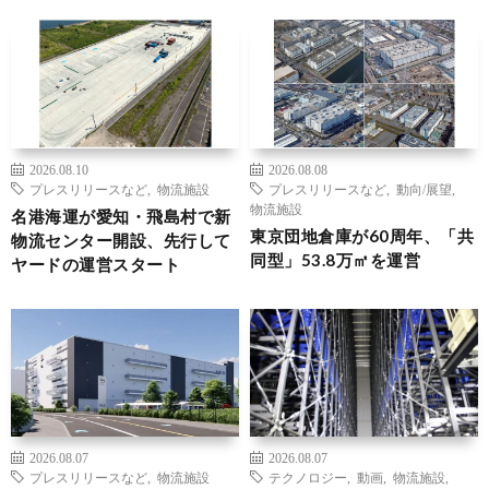
2026.08.10
2026.08.08
プレスリリースなど
,
物流施設
プレスリリースなど
,
動向/展望
,
物流施設
名港海運が愛知・飛島村で新
東京団地倉庫が60周年、「共
物流センター開設、先行して
同型」53.8万㎡を運営
ヤードの運営スタート
2026.08.07
2026.08.07
プレスリリースなど
,
物流施設
テクノロジー
,
動画
,
物流施設
,