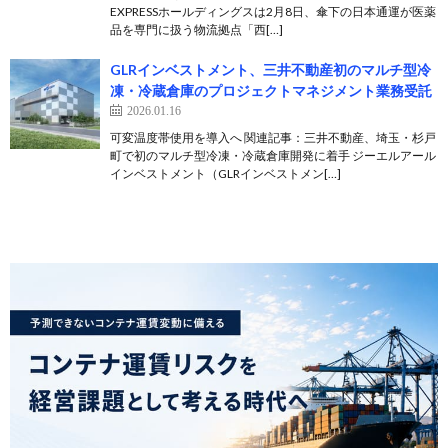
EXPRESSホールディングスは2月8日、傘下の日本通運が医薬
品を専門に扱う物流拠点「西[…]
GLRインベストメント、三井不動産初のマルチ型冷
凍・冷蔵倉庫のプロジェクトマネジメント業務受託
2026.01.16
可変温度帯使用を導入へ 関連記事：三井不動産、埼玉・杉戸
町で初のマルチ型冷凍・冷蔵倉庫開発に着手 ジーエルアール
インベストメント（GLRインベストメン[…]