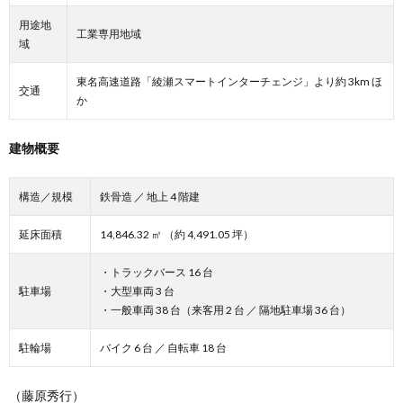
用途地
工業専用地域
域
東名高速道路「綾瀬スマートインターチェンジ」より約 3km ほ
交通
か
建物概要
構造／規模
鉄骨造 ／ 地上 4 階建
延床面積
14,846.32 ㎡ （約 4,491.05 坪）
・トラックバース 16 台
駐車場
・大型車両 3 台
・一般車両 38 台（来客用 2 台 ／ 隔地駐車場 36 台）
駐輪場
バイク 6 台 ／ 自転車 18 台
（藤原秀行）