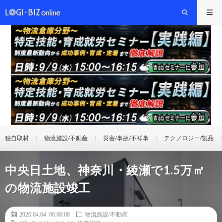
独自取材
物流施設/不動産
災害/事故/不祥事
テクノロジー/製品
中央日土地、神奈川・綾瀬で1.5万㎡
の物流施設竣工
2026.04.04 06:00:08
物流施設/不動産