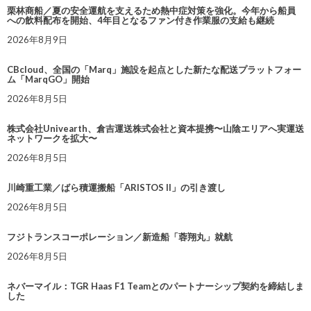
栗林商船／夏の安全運航を支えるため熱中症対策を強化。今年から船員
への飲料配布を開始、4年目となるファン付き作業服の支給も継続
2026年8月9日
CBcloud、全国の「Marq」施設を起点とした新たな配送プラットフォー
ム「MarqGO」開始
2026年8月5日
株式会社Univearth、倉吉運送株式会社と資本提携〜山陰エリアへ実運送
ネットワークを拡大〜
2026年8月5日
川崎重工業／ばら積運搬船「ARISTOS II」の引き渡し
2026年8月5日
フジトランスコーポレーション／新造船「蓉翔丸」就航
2026年8月5日
ネバーマイル：TGR Haas F1 Teamとのパートナーシップ契約を締結しま
した