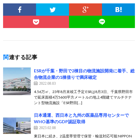
関連する記事
ESRが千葉・野田で2棟目の物流施設開発に着手、総
合物流企業の1棟借りで満床確定
2022.08.03
4.56万㎡、23年8月末竣工予定 ESRは8月3日、千葉県野⽥市
で延床面積4万5600平方メートルの地上4階建てマルチテナ
ント型物流施設「ESR野⽥[…]
日本通運、西日本と九州の医薬品専用センターで
WHO基準のGDP認証取得
2023.02.08
東日本に続き、2温度帯管理で保管・輸送対応可能 NIPPON