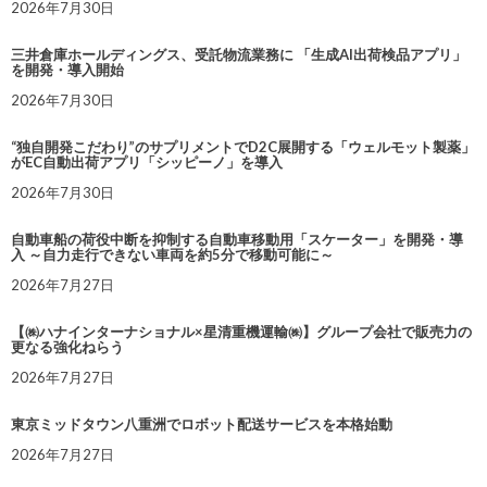
2026年7月30日
三井倉庫ホールディングス、受託物流業務に 「生成AI出荷検品アプリ」
を開発・導入開始
2026年7月30日
“独自開発こだわり”のサプリメントでD2C展開する「ウェルモット製薬」
がEC自動出荷アプリ「シッピーノ」を導入
2026年7月30日
自動車船の荷役中断を抑制する自動車移動用「スケーター」を開発・導
入 ～自力走行できない車両を約5分で移動可能に～
2026年7月27日
【㈱ハナインターナショナル×星清重機運輸㈱】グループ会社で販売力の
更なる強化ねらう
2026年7月27日
東京ミッドタウン八重洲でロボット配送サービスを本格始動
2026年7月27日