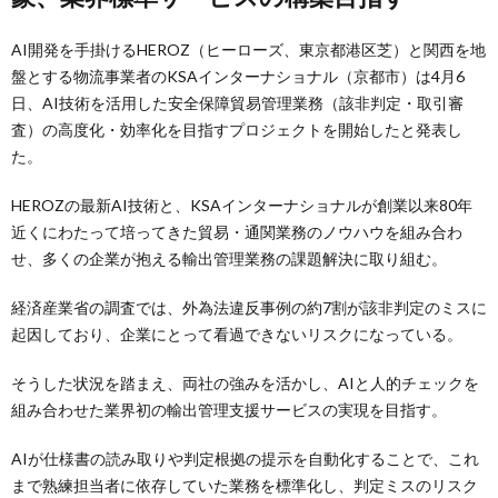
AI開発を手掛けるHEROZ（ヒーローズ、東京都港区芝）と関西を地
盤とする物流事業者のKSAインターナショナル（京都市）は4月6
日、AI技術を活用した安全保障貿易管理業務（該非判定・取引審
査）の高度化・効率化を目指すプロジェクトを開始したと発表し
た。
HEROZの最新AI技術と、KSAインターナショナルが創業以来80年
近くにわたって培ってきた貿易・通関業務のノウハウを組み合わ
せ、多くの企業が抱える輸出管理業務の課題解決に取り組む。
経済産業省の調査では、外為法違反事例の約7割が該非判定のミスに
起因しており、企業にとって看過できないリスクになっている。
そうした状況を踏まえ、両社の強みを活かし、AIと人的チェックを
組み合わせた業界初の輸出管理支援サービスの実現を目指す。
AIが仕様書の読み取りや判定根拠の提示を自動化することで、これ
まで熟練担当者に依存していた業務を標準化し、判定ミスのリスク