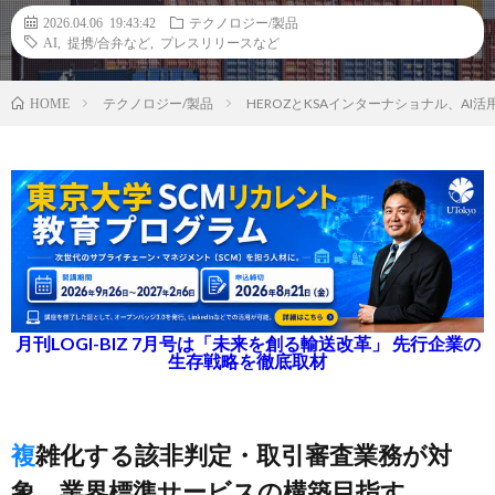
2026.04.06 19:43:42
テクノロジー/製品
AI
,
提携/合弁など
,
プレスリリースなど
テクノロジー/製品
HEROZとKSAインターナショナル、A
HOME
月刊LOGI-BIZ 7月号は「未来を創る輸送改革」 先行企業の
生存戦略を徹底取材
複雑化する該非判定・取引審査業務が対
象、業界標準サービスの構築目指す