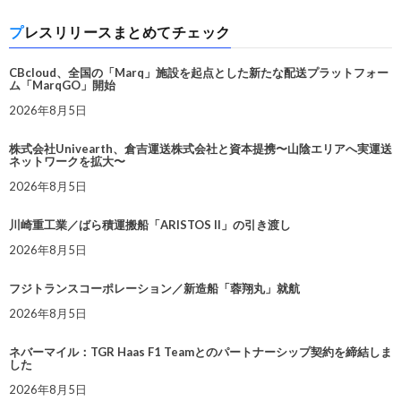
プレスリリースまとめてチェック
CBcloud、全国の「Marq」施設を起点とした新たな配送プラットフォー
ム「MarqGO」開始
2026年8月5日
株式会社Univearth、倉吉運送株式会社と資本提携〜山陰エリアへ実運送
ネットワークを拡大〜
2026年8月5日
川崎重工業／ばら積運搬船「ARISTOS II」の引き渡し
2026年8月5日
フジトランスコーポレーション／新造船「蓉翔丸」就航
2026年8月5日
ネバーマイル：TGR Haas F1 Teamとのパートナーシップ契約を締結しま
した
2026年8月5日