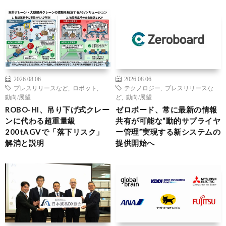
2026.08.06
2026.08.06
プレスリリースなど
,
ロボット
,
テクノロジー
,
プレスリリースな
動向/展望
ど
,
動向/展望
ROBO-HI、吊り下げ式クレー
ゼロボード、常に最新の情報
ンに代わる超重量級
共有が可能な“動的サプライヤ
200tAGVで「落下リスク」
ー管理”実現する新システムの
解消と説明
提供開始へ