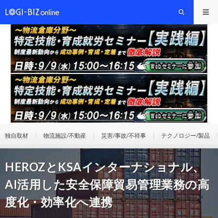
独自取材
物流施設/不動産
災害/事故/不祥事
テクノロジー/製品
HEROZとKSAインターナショナル、
AI活用した安全保障貿易管理業務の高
度化・効率化へ連携