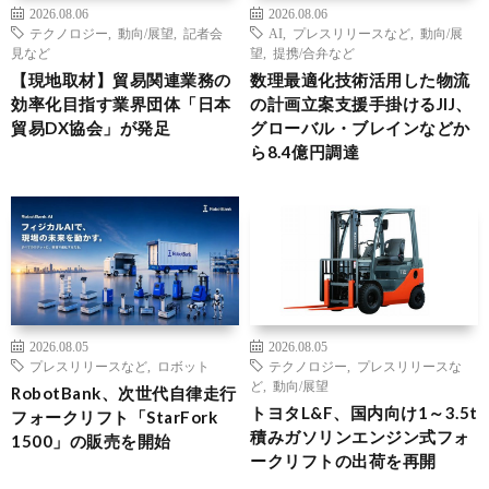
2026.08.06
2026.08.06
テクノロジー
,
動向/展望
,
記者会
AI
,
プレスリリースなど
,
動向/展
見など
望
,
提携/合弁など
【現地取材】貿易関連業務の
数理最適化技術活用した物流
効率化目指す業界団体「日本
の計画立案支援手掛けるJIJ、
貿易DX協会」が発足
グローバル・ブレインなどか
ら8.4億円調達
2026.08.05
2026.08.05
プレスリリースなど
,
ロボット
テクノロジー
,
プレスリリースな
ど
,
動向/展望
RobotBank、次世代自律走行
トヨタL&F、国内向け1～3.5t
フォークリフト「StarFork
積みガソリンエンジン式フォ
1500」の販売を開始
ークリフトの出荷を再開