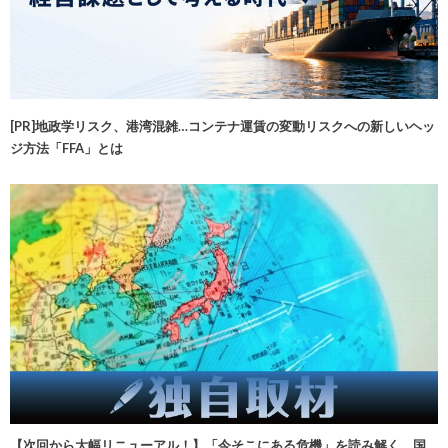
[PR]地政学リスク、港湾混雑…コンテナ運賃の変動リスクへの新しいヘッ
ジ方法「FFA」とは
【次回から大幅リニューアル！】「今そこにある危機」を読み解く 国