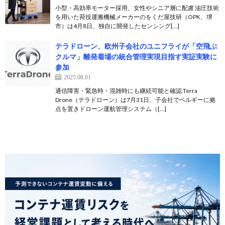
小型・高効率モーター採用、女性やシニア層に配慮 油圧技術
を用いた荷役運搬機械メーカーのをくだ屋技研（OPK、堺
市）は4月8日、独自に開発したセンシング[…]
テラドローン、欧州子会社のユニフライが「空飛ぶ
クルマ」離発着場の統合管理実現目指す実証実験に
参加
2025.08.01
通信障害・緊急時・混雑時にも継続可能と確認 Terra
Drone（テラドローン）は7月31日、子会社でベルギーに拠
点を置きドローン運航管理システム（[…]