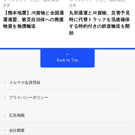
災害
災害
【熊本地震】JR貨物と全国通
丸和通運とJR貨物、災害予見
運連盟、被災自治体への救援
時に代替トラックを迅速確保
物資を無償輸送
する特約付きの鉄道輸送を開
始
Back to Top
メルマガ会員登録
プライバシーポリシー
広告掲載
会社概要