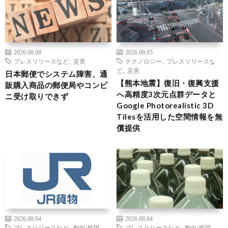
2026.08.08
2026.08.05
プレスリリースなど
,
災害
テクノロジー
,
プレスリリースな
ど
,
災害
日本郵便でシステム障害、通
【熊本地震】復旧・復興支援
販購入商品の郵便局やコンビ
へ高精度3次元点群データと
ニ受け取りできず
Google Photorealistic 3D
Tilesを活用した空間情報を無
償提供
2026.08.04
2026.08.04
プレスリリースなど
,
動向/展望
,
プレスリリースなど
,
動向/展望
,