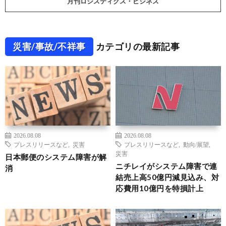
月刊ロジスティクス・ビジネス
災害/事故/不祥事
カテゴリの最新記事
2026.08.08
2026.08.08
プレスリリースなど
,
災害
プレスリリースなど
,
動向/展望
,
災害
日本郵便のシステム障害が解
ニチレイがシステム障害で連
消
結売上高50億円減見込み、対
応費用10億円を特損計上