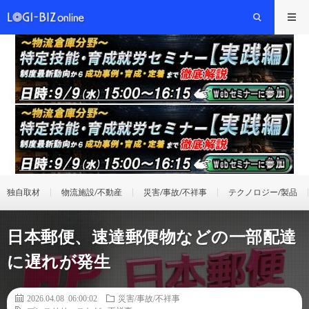
独自取材
物流施設/不動産
災害/事故/不祥事
テクノロジー/製品
日本郵便、速達郵便物などの一部配達
に遅れが発生
2026.04.08 06:00:02
災害/事故/不祥事