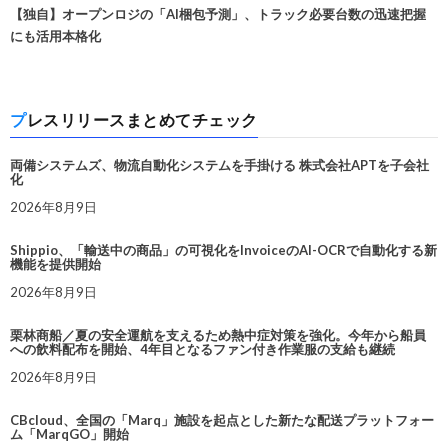
【独自】オープンロジの「AI梱包予測」、トラック必要台数の迅速把握
にも活用本格化
プレスリリースまとめてチェック
両備システムズ、物流自動化システムを手掛ける 株式会社APTを子会社
化
2026年8月9日
Shippio、「輸送中の商品」の可視化をInvoiceのAI-OCRで自動化する新
機能を提供開始
2026年8月9日
栗林商船／夏の安全運航を支えるため熱中症対策を強化。今年から船員
への飲料配布を開始、4年目となるファン付き作業服の支給も継続
2026年8月9日
CBcloud、全国の「Marq」施設を起点とした新たな配送プラットフォー
ム「MarqGO」開始