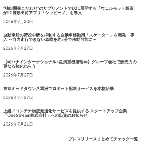
“独自開発こだわり”のサプリメントでD2C展開する「ウェルモット製薬」
がEC自動出荷アプリ「シッピーノ」を導入
2026年7月30日
自動車船の荷役中断を抑制する自動車移動用「スケーター」を開発・導
入 ～自力走行できない車両を約5分で移動可能に～
2026年7月27日
【㈱ハナインターナショナル×星清重機運輸㈱】グループ会社で販売力の
更なる強化ねらう
2026年7月27日
東京ミッドタウン八重洲でロボット配送サービスを本格始動
2026年7月27日
上組／コンテナ物流最適化サービスを提供する スタートアップ企業
「OneStream株式会社」への出資のお知らせ
2026年7月21日
プレスリリースまとめてチェック一覧