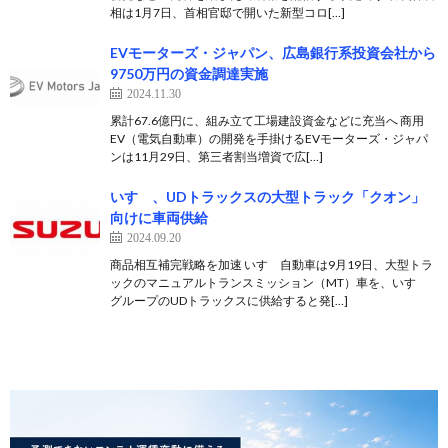
相は1月7日、首相官邸で開いた新型コロ[…]
EVモーターズ・ジャパン、広島銀行系投資会社から
9750万円の資金調達実施
2024.11.30
累計67.6億円に、組み立て工場建設資金などに充当へ 商用
EV（電気自動車）の開発を手掛けるEVモーターズ・ジャパ
ンは11月29日、第三者割当増資で広[…]
いすゞ、UDトラックスの大型トラック「クオン」
向けに車両供給
2024.09.20
商品相互補完戦略を加速 いすゞ自動車は9月19日、大型トラ
ックのマニュアルトランスミッション（MT）車を、いすゞ
グループのUDトラックスに供給すると発[…]