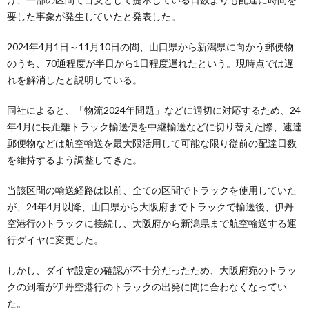
要した事象が発生していたと発表した。
2024年4月1日～11月10日の間、山口県から新潟県に向かう郵便物
のうち、70通程度が半日から1日程度遅れたという。現時点では遅
れを解消したと説明している。
同社によると、「物流2024年問題」などに適切に対応するため、24
年4月に長距離トラック輸送便を中継輸送などに切り替えた際、速達
郵便物などは航空輸送を最大限活用して可能な限り従前の配達日数
を維持するよう調整してきた。
当該区間の輸送経路は以前、全ての区間でトラックを使用していた
が、24年4月以降、山口県から大阪府までトラックで輸送後、伊丹
空港行のトラックに接続し、大阪府から新潟県まで航空輸送する運
行ダイヤに変更した。
しかし、ダイヤ設定の確認が不十分だったため、大阪府宛のトラッ
クの到着が伊丹空港行のトラックの出発に間に合わなくなってい
た。