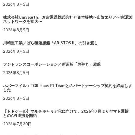
2026年8月5日
株式会社Univearth、倉吉運送株式会社と資本提携〜山陰エリアへ実運送
ネットワークを拡大〜
2026年8月5日
川崎重工業／ばら積運搬船「ARISTOS II」の引き渡し
2026年8月5日
フジトランスコーポレーション／新造船「蓉翔丸」就航
2026年8月5日
ネバーマイル：TGR Haas F1 Teamとのパートナーシップ契約を締結しま
した
2026年8月5日
【トドケール】マルチキャリア化に向けて、2026年7月よりヤマト運輸
とのAPI連携を開始
2026年7月30日