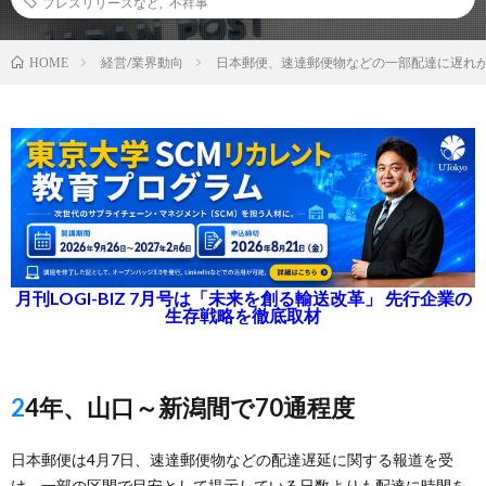
プレスリリースなど
,
不祥事
経営/業界動向
日本郵便、速達郵便物などの一部配達に遅れ
HOME
月刊LOGI-BIZ 7月号は「未来を創る輸送改革」 先行企業の
生存戦略を徹底取材
24年、山口～新潟間で70通程度
日本郵便は4月7日、速達郵便物などの配達遅延に関する報道を受
け、一部の区間で目安として提示している日数よりも配達に時間を