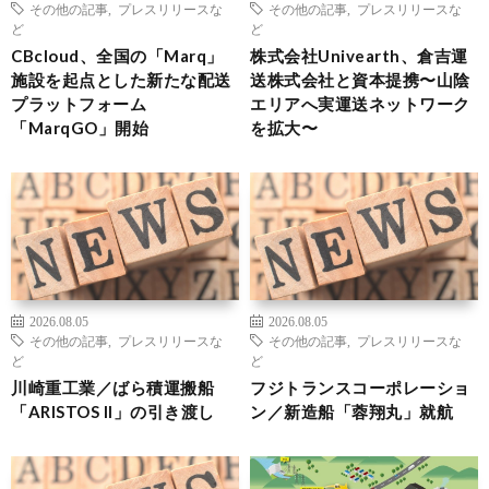
その他の記事
,
プレスリリースな
その他の記事
,
プレスリリースな
ど
ど
CBcloud、全国の「Marq」
株式会社Univearth、倉吉運
施設を起点とした新たな配送
送株式会社と資本提携〜山陰
プラットフォーム
エリアへ実運送ネットワーク
「MarqGO」開始
を拡大〜
2026.08.05
2026.08.05
その他の記事
,
プレスリリースな
その他の記事
,
プレスリリースな
ど
ど
川崎重工業／ばら積運搬船
フジトランスコーポレーショ
「ARISTOS II」の引き渡し
ン／新造船「蓉翔丸」就航