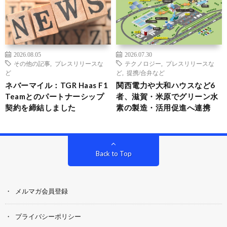
2026.08.05
2026.07.30
その他の記事
,
プレスリリースな
テクノロジー
,
プレスリリースな
ど
ど
,
提携/合弁など
ネバーマイル：TGR Haas F1
関西電力や大和ハウスなど6
Teamとのパートナーシップ
者、滋賀・米原でグリーン水
契約を締結しました
素の製造・活用促進へ連携
Back to Top
メルマガ会員登録
プライバシーポリシー