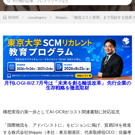
その他の記事
,
プレスリリースなど
nocategory
Shippio、「物流コスト管理」まで完結する貿
HOME
月刊LOGI-BIZ 7月号は「未来を創る輸送改革」 先行企業の
生存戦略を徹底取材
構想実現の第一歩としてAI-OCRがコスト関連書類に対応拡充
「国際物流を、アドバンストに」をビジョンに掲げ、貿易DXを推進
する株式会社Shippio（本社：東京都港区、代表取締役CEO：佐藤孝