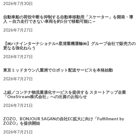
2026年7月30日
自動車船の荷役中断を抑制する自動車移動用「スケーター」を開発・導
入 ～自力走行できない車両を約5分で移動可能に～
2026年7月27日
【㈱ハナインターナショナル×星清重機運輸㈱】グループ会社で販売力の
更なる強化ねらう
2026年7月27日
東京ミッドタウン八重洲でロボット配送サービスを本格始動
2026年7月27日
上組／コンテナ物流最適化サービスを提供する スタートアップ企業
「OneStream株式会社」への出資のお知らせ
2026年7月21日
ZOZO、BONJOUR SAGANの自社EC拡大に向け「Fulfillment by
ZOZO」を提供開始
2026年7月21日