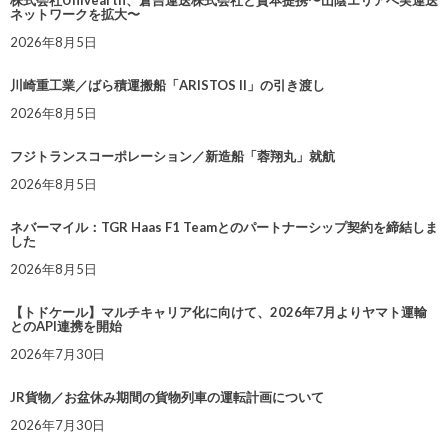
株式会社Univearth、倉吉運送株式会社と資本提携〜山陰エリアへ実運送
ネットワークを拡大〜
2026年8月5日
川崎重工業／ばら積運搬船「ARISTOS II」の引き渡し
2026年8月5日
フジトランスコーポレーション／新造船「蓉翔丸」就航
2026年8月5日
ネバーマイル：TGR Haas F1 Teamとのパートナーシップ契約を締結しま
した
2026年8月5日
【トドケール】マルチキャリア化に向けて、2026年7月よりヤマト運輸
とのAPI連携を開始
2026年7月30日
JR貨物／お盆休み期間の貨物列車の運転計画について
2026年7月30日