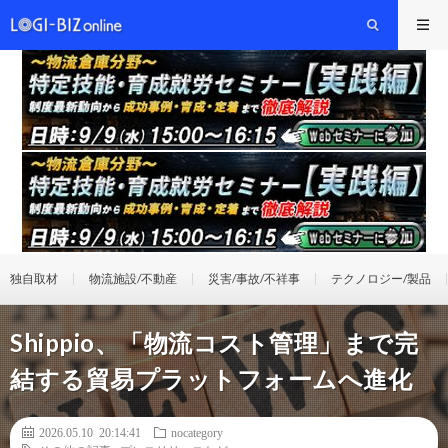
独自取材
物流施設/不動産
災害/事故/不祥事
テクノロジー/製品
Shippio、「物流コスト管理」まで完
結する貿易プラットフォームへ進化
2026.05.10 20:14:41
nocategory