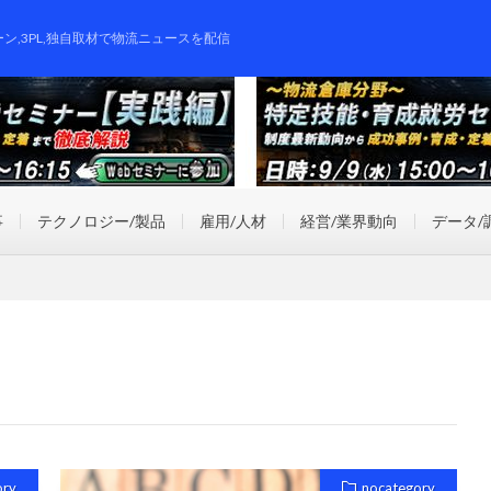
ーン,3PL,独自取材で物流ニュースを配信
事
テクノロジー/製品
雇用/人材
経営/業界動向
データ/
ory
nocategory