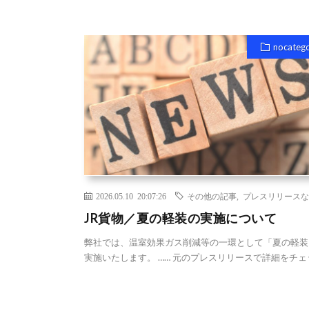
nocateg
2026.05.10 20:07:26
その他の記事
,
プレスリリースな
JR貨物／夏の軽装の実施について
弊社では、温室効果ガス削減等の一環として「夏の軽装
実施いたします。 …… 元のプレスリリースで詳細をチェ