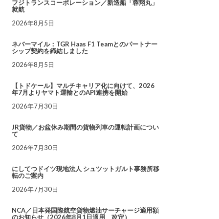
フジトランスコーポレーション／新造船「蓉翔丸」
就航
2026年8月5日
ネバーマイル：TGR Haas F1 Teamとのパートナー
シップ契約を締結しました
2026年8月5日
【トドケール】マルチキャリア化に向けて、2026
年7月よりヤマト運輸とのAPI連携を開始
2026年7月30日
JR貨物／お盆休み期間の貨物列車の運転計画につい
て
2026年7月30日
にしてつドイツ現地法人 シュツットガルト事務所移
転のご案内
2026年7月30日
NCA／日本発国際航空貨物燃油サーチャージ適用額
のお知らせ（2026年8月1日適用 改定）