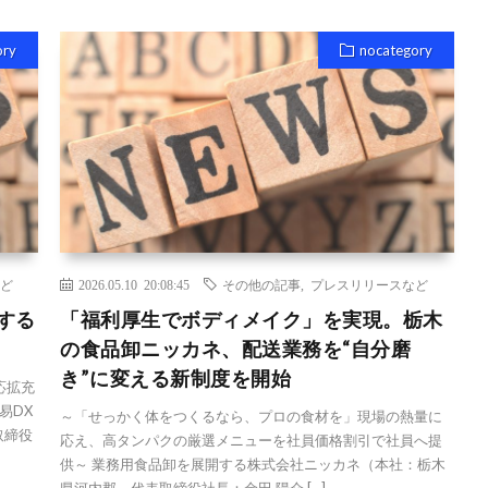
ory
nocategory
ど
2026.05.10 20:08:45
その他の記事
,
プレスリリースなど
結する
「福利厚生でボディメイク」を実現。栃木
の食品卸ニッカネ、配送業務を“自分磨
き”に変える新制度を開始
応拡充
易DX
～「せっかく体をつくるなら、プロの食材を」現場の熱量に
取締役
応え、高タンパクの厳選メニューを社員価格割引で社員へ提
供～ 業務用食品卸を展開する株式会社ニッカネ（本社：栃木