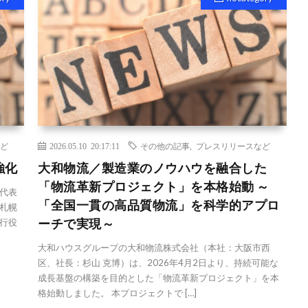
ど
2026.05.10 20:17:11
その他の記事
,
プレスリリースなど
強化
大和物流／製造業のノウハウを融合した
「物流革新プロジェクト」を本格始動 ～
代表
「全国一貫の高品質物流」を科学的アプロ
札幌
ーチで実現～
行役
大和ハウスグループの大和物流株式会社（本社：大阪市西
区、社長：杉山 克博）は、2026年4月2日より、持続可能な
成長基盤の構築を目的とした「物流革新プロジェクト」を本
格始動しました。 本プロジェクトで […]