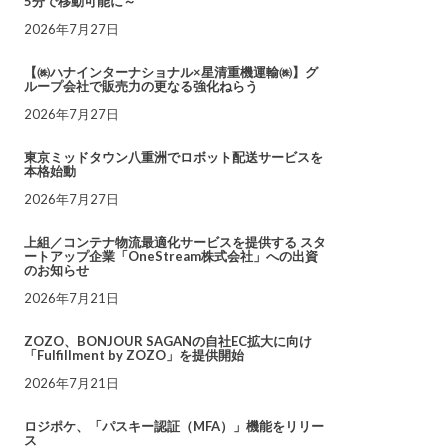
5分で移動可能に～
2026年7月27日
【㈱ハナインターナショナル×星清重機運輸㈱】グ
ループ会社で販売力の更なる強化ねらう
2026年7月27日
東京ミッドタウン八重洲でロボット配送サービスを
本格始動
2026年7月27日
上組／コンテナ物流最適化サービスを提供する スタ
ートアップ企業「OneStream株式会社」への出資
のお知らせ
2026年7月21日
ZOZO、BONJOUR SAGANの自社EC拡大に向け
「Fulfillment by ZOZO」を提供開始
2026年7月21日
ロジポケ、「パスキー認証（MFA）」機能をリリー
ス