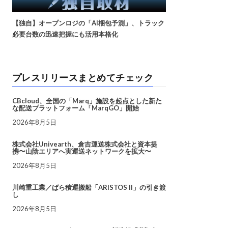
【独自】オープンロジの「AI梱包予測」、トラック
必要台数の迅速把握にも活用本格化
プレスリリースまとめてチェック
CBcloud、全国の「Marq」施設を起点とした新た
な配送プラットフォーム「MarqGO」開始
2026年8月5日
株式会社Univearth、倉吉運送株式会社と資本提
携〜山陰エリアへ実運送ネットワークを拡大〜
2026年8月5日
川崎重工業／ばら積運搬船「ARISTOS II」の引き渡
し
2026年8月5日