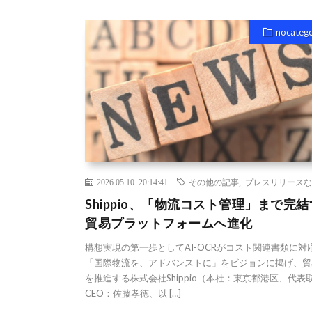
nocateg
2026.05.10 20:14:41
その他の記事
,
プレスリリースな
Shippio、「物流コスト管理」まで完
貿易プラットフォームへ進化
構想実現の第一歩としてAI-OCRがコスト関連書類に対
「国際物流を、アドバンストに」をビジョンに掲げ、貿
を推進する株式会社Shippio（本社：東京都港区、代表
CEO：佐藤孝徳、以 […]