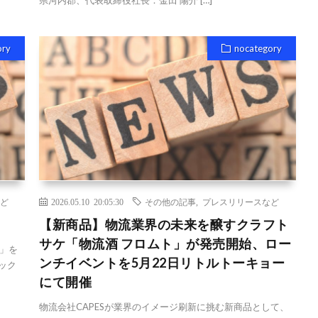
県河内郡、代表取締役社長：金田 陽介 […]
ory
nocategory
ど
2026.05.10 20:05:30
その他の記事
,
プレスリリースなど
【新商品】物流業界の未来を醸すクラフト
サケ「物流酒 フロムト」が発売開始、ロー
」を
ンチイベントを5月22日リトルトーキョー
ック
にて開催
物流会社CAPESが業界のイメージ刷新に挑む新商品として、