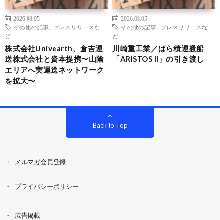
2026.08.05
2026.08.05
その他の記事
,
プレスリリースな
その他の記事
,
プレスリリースな
ど
ど
株式会社Univearth、倉吉運
川崎重工業／ばら積運搬船
送株式会社と資本提携〜山陰
「ARISTOS II」の引き渡し
エリアへ実運送ネットワーク
を拡大〜
Back to Top
メルマガ会員登録
プライバシーポリシー
広告掲載