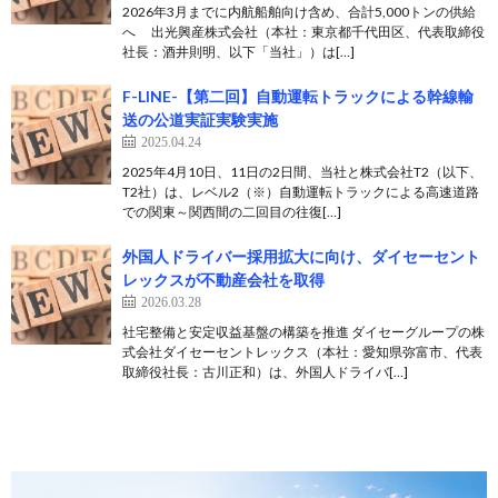
2026年3月までに内航船舶向け含め、合計5,000トンの供給
へ 出光興産株式会社（本社：東京都千代田区、代表取締役
社長：酒井則明、以下「当社」）は[…]
F-LINE-【第二回】自動運転トラックによる幹線輸
送の公道実証実験実施
2025.04.24
2025年4月10日、11日の2日間、当社と株式会社T2（以下、
T2社）は、レベル2（※）自動運転トラックによる高速道路
での関東～関西間の二回目の往復[…]
外国人ドライバー採用拡大に向け、ダイセーセント
レックスが不動産会社を取得
2026.03.28
社宅整備と安定収益基盤の構築を推進 ダイセーグループの株
式会社ダイセーセントレックス（本社：愛知県弥富市、代表
取締役社長：古川正和）は、外国人ドライバ[…]