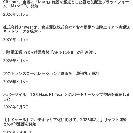
CBcloud、全国の「Marq」施設を起点とした新たな配送プラットフォー
ム「MarqGO」開始
2026年8月5日
株式会社Univearth、倉吉運送株式会社と資本提携〜山陰エリアへ実運送
ネットワークを拡大〜
2026年8月5日
川崎重工業／ばら積運搬船「ARISTOS II」の引き渡し
2026年8月5日
フジトランスコーポレーション／新造船「蓉翔丸」就航
2026年8月5日
ネバーマイル：TGR Haas F1 Teamとのパートナーシップ契約を締結しま
した
2026年8月5日
【トドケール】マルチキャリア化に向けて、2026年7月よりヤマト運輸
とのAPI連携を開始
2026年7月30日