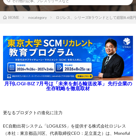
その他の記事
,
プレスリリースなど
nocategory
ロジレス、シリーズBラウンドとして総額8.6億
HOME
月刊LOGI-BIZ 7月号は「未来を創る輸送改革」 先行企業の
生存戦略を徹底取材
更なるプロダクトの進化に注力
EC自動出荷システム「LOGILESS」を提供する株式会社ロジレス
（本社：東京都品川区、代表取締役CEO：足立直之）は、Monoful