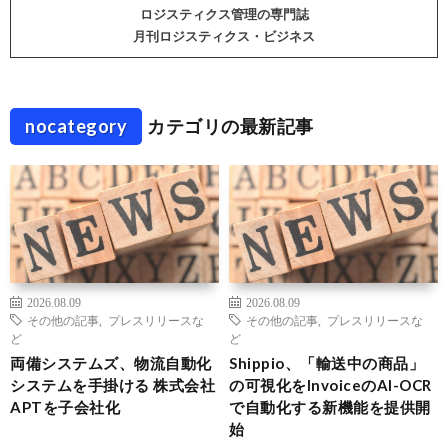
ロジスティクス管理の専門誌
月刊ロジスティクス・ビジネス
nocategory
カテゴリの最新記事
2026.08.09
2026.08.09
その他の記事
,
プレスリリースな
その他の記事
,
プレスリリースな
ど
ど
両備システムズ、物流自動化
Shippio、「輸送中の商品」
システムを手掛ける 株式会社
の可視化をInvoiceのAI-OCR
APTを子会社化
で自動化する新機能を提供開
始