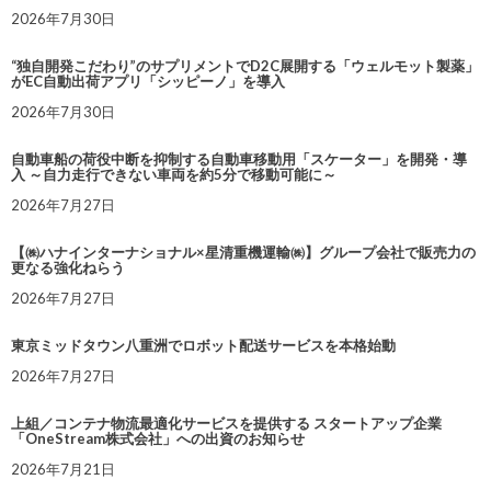
2026年7月30日
“独自開発こだわり”のサプリメントでD2C展開する「ウェルモット製薬」
がEC自動出荷アプリ「シッピーノ」を導入
2026年7月30日
自動車船の荷役中断を抑制する自動車移動用「スケーター」を開発・導
入 ～自力走行できない車両を約5分で移動可能に～
2026年7月27日
【㈱ハナインターナショナル×星清重機運輸㈱】グループ会社で販売力の
更なる強化ねらう
2026年7月27日
東京ミッドタウン八重洲でロボット配送サービスを本格始動
2026年7月27日
上組／コンテナ物流最適化サービスを提供する スタートアップ企業
「OneStream株式会社」への出資のお知らせ
2026年7月21日