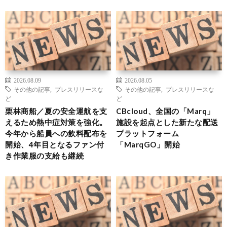
2026.08.09
2026.08.05
その他の記事
,
プレスリリースな
その他の記事
,
プレスリリースな
ど
ど
栗林商船／夏の安全運航を支
CBcloud、全国の「Marq」
えるため熱中症対策を強化。
施設を起点とした新たな配送
今年から船員への飲料配布を
プラットフォーム
開始、4年目となるファン付
「MarqGO」開始
き作業服の支給も継続