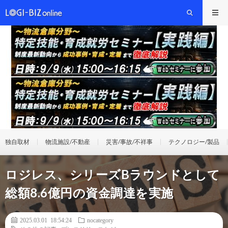
独自取材
物流施設/不動産
災害/事故/不祥事
テクノロジー/製品
ロジレス、シリーズBラウンドとして
総額8.6億円の資金調達を実施
2025.03.01 18:54:24
nocategory