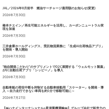
JAL／2026年8月前半 燃油サーチャージ適用額のお知らせ(変更)
2026年7月30日
椿本チエイン／再生可能エネルギーを活用し、カーボンニュートラル実
現を加速
2026年7月30日
三井倉庫ホールディングス、受託物流業務に 「生成AI出荷検品アプリ」
を開発・導入開始
2026年7月30日
“独自開発こだわり”のサプリメントでD2C展開する「ウェルモット製薬」
がEC自動出荷アプリ「シッピーノ」を導入
2026年7月30日
自動車船の荷役中断を抑制する自動車移動用「スケーター」を開発・導
入 ～自力走行できない車両を約5分で移動可能に～
2026年7月27日
【㈱ハナインターナショナル×星清重機運輸㈱】グループ会社で販売力の