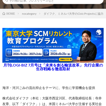
その他の記事
,
プレスリリースなど
nocategory
ダイフク、ミネルバ大学のCivic Projectsに協力
HOME
月刊LOGI-BIZ 7月号は「未来を創る輸送改革」 先行企業の
生存戦略を徹底取材
海洋・河川ごみの流出抑止をテーマに、学生に学習機会を提供
株式会社ダイフク（本社：大阪市西淀川区、代表取締役社長：寺井
友章、以下「ダイフク」）は、米国ミネルバ大学が主催する実社会